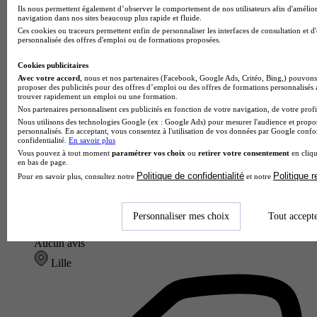
Ils nous permettent également d’observer le comportement de nos utilisateurs afin d'amélior
navigation dans nos sites beaucoup plus rapide et fluide.
Ces cookies ou traceurs permettent enfin de personnaliser les interfaces de consultation et d
personnalisée des offres d'emploi ou de formations proposées.
Cookies publicitaires
Avec votre accord
, nous et nos partenaires (Facebook, Google Ads, Critéo, Bing,) pouvons 
proposer des publicités pour des offres d’emploi ou des offres de formations personnalisés
trouver rapidement un emploi ou une formation.
Nos partenaires personnalisent ces publicités en fonction de votre navigation, de votre profil
Nous utilisons des technologies Google (ex : Google Ads) pour mesurer l'audience et propos
personnalisés. En acceptant, vous consentez à l'utilisation de vos données par Google conf
confidentialité.
En savoir plus
Vous pouvez à tout moment
paramétrer vos choix
ou
retirer votre consentement
en cliqu
en bas de page.
Politique de confidentialité
Politique 
Pour en savoir plus, consultez notre
et notre
MODART INTERNATIONAL - LILLE
Personnaliser mes choix
Tout accept
Aucun avis
Lille