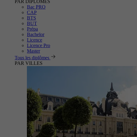
PAR DIPLÔMES
Bac PRO
CAP
BTS
BUT
Prépa
Bachelor
Licence
Licence Pro
Master
Tous les diplômes
PAR VILLES