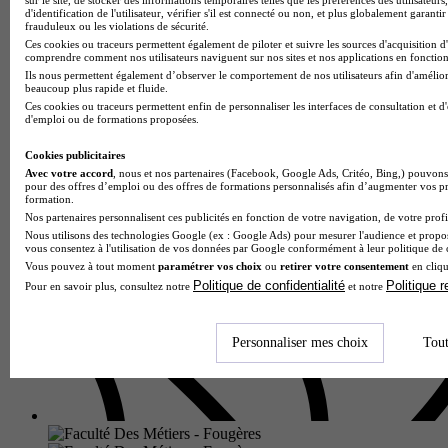
d'identification de l'utilisateur, vérifier s'il est connecté ou non, et plus globalement garantir
frauduleux ou les violations de sécurité.
Ces cookies ou traceurs permettent également de piloter et suivre les sources d'acquisition d
CESI - Reims
comprendre comment nos utilisateurs naviguent sur nos sites et nos applications en fonction 
Bachelor 3 - Responsable performance industrielle (RPI)
Ils nous permettent également d’observer le comportement de nos utilisateurs afin d'améliore
beaucoup plus rapide et fluide.
Reims 51100
Ces cookies ou traceurs permettent enfin de personnaliser les interfaces de consultation et d
Alternance
d'emploi ou de formations proposées.
L'amélioration de la productivité et de la rentabilité de chaque
industriel ayant déployé les démarches d'excellence
Cookies publicitaires
opérationnelle sont désormais clairement mesurables et
Avec votre accord
, nous et nos partenaires (Facebook, Google Ads, Critéo, Bing,) pouvons 
mesurées. En a…
pour des offres d’emploi ou des offres de formations personnalisés afin d’augmenter vos p
formation.
Nos partenaires personnalisent ces publicités en fonction de votre navigation, de votre profil
Nous utilisons des technologies Google (ex : Google Ads) pour mesurer l'audience et propos
vous consentez à l'utilisation de vos données par Google conformément à leur politique de 
Vous pouvez à tout moment
paramétrer vos choix
ou
retirer votre consentement
en cliqu
Politique de confidentialité
Politique 
Pour en savoir plus, consultez notre
et notre
Personnaliser mes choix
Tout