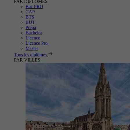
PAR DIPLÔMES
Bac PRO
CAP
BTS
BUT
Prépa
Bachelor
Licence
Licence Pro
Master
Tous les diplômes
PAR VILLES