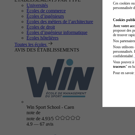
Ces cookies ou 
Universités
personnalisée d
Écoles de commerce
Écoles d’ingénieurs
Cookies public
Écoles des métiers de l’architecture
Avec votre ac
Écoles de droit
proposer des pu
Écoles d’ingénieur informatique
de trouver rapi
Écoles hôtelières
Nos partenaires 
Toutes les écoles
Nous utilisons 
AVIS DES ÉTABLISSEMENTS
personnalisés. 
confidentialité.
Vous pouvez à
traceurs
" en b
Pour en savoir 
Win Sport School - Caen
note de
note de 4.93/5
4.9
—
67 avis