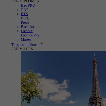
PAR DIPLÔMES
Bac PRO
CAP
BTS
BUT
Prépa
Bachelor
Licence
Licence Pro
Master
Tous les diplômes
PAR VILLES