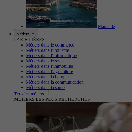
Marseille
Métiers
PAR FILIÈRES
Métiers dans le commerce
Métiers dans l’industrie
Métiers dans l’informatique
Métiers dans le social
Métiers dans l’immobilier
Métiers dans l’agriculture
Métiers dans la banque
Métiers dans la communication
Métiers dans la santé
Tous les métiers
MÉTIERS LES PLUS RECHERCHÉS