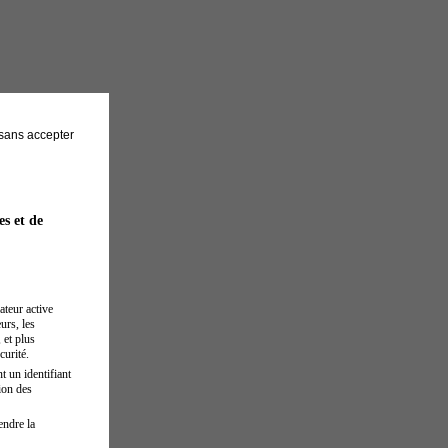
sans accepter
es et de
ateur active
urs, les
 et plus
curité.
t un identifiant
ion des
endre la