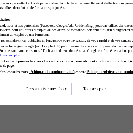
traceurs permettent enfin de personnaliser les interfaces de consultation et d'effectuer une prése
es offres d'emploi ou de formations proposées.
itaires
cord
, nous et nos partenaires (Facebook, Google Ads, Critéo, Bing,) pouvons utiliser des trace
blicités pour des offres d’emploi ou des offres de formations personnalisés afin d’augmenter v
dement un emploi ou une formation.
personnalisent ces publicités en fonction de votre navigation, de votre profil et de vos centres d
des technologies Google (ex : Google Ads) pour mesurer l'audience et proposer des contenus/pu
En acceptant, vous consentez à l'utilisation de vos données par Google conformément à leur poli
En savoir plus
 tout moment
paramétrer vos choix
ou
retirer votre consentement
en cliquant sur le lien "
Gér
as de page.
Politique de confidentialité
Politique relative aux cook
plus, consultez notre
et notre
Personnaliser mes choix
Tout accepter