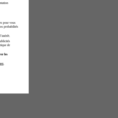
ntation
urs pour vous
os probabilités
’intérêt.
blicités
tique de
er les
ies
.