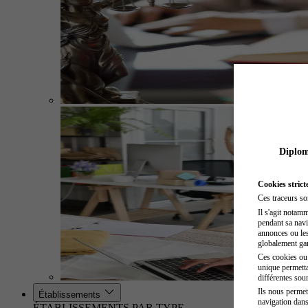
Diplome
Cookies strict
Ces traceurs so
Il s'agit notam
pendant sa navig
annonces ou les 
globalement gara
Ces cookies ou t
unique permetta
différentes sour
Ils nous permet
Établissements
navigation dans
ÉTABLISSEMENTS PAR TYPE