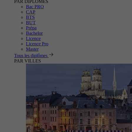
PAR DIPLÔMES
Bac PRO
CAP
BTS
BUT
Prépa
Bachelor
Licence
Licence Pro
Master
Tous les diplômes
PAR VILLES