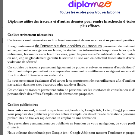
Devenir adjoint administratif territorial
Devenir adjoint administratif d'état
Autres formations qui pourraient te
Diplomeo utilise des traceurs et d’autres données pour rendre la recherche d’école
plus efficace.
plaire
Cookies strictement nécessaires
Ces traceurs sont nécessaires au bon fonctionnement de nos services et
ne peuvent pas être 
de l'ensemble des cookies ou traceurs
Il s'agit notamment
permettant de maintenir 
active pendant sa navigation sur le site, de stocker des informations temporaires telles que l
utilisateurs, les annonces ou les offres vues, gérer les processus d'identification de l'utilisateu
ou non, et plus globalement garantir la sécurité du site web en détectant les tentatives d'acc
violations de sécurité.
Ces cookies ou traceurs permettent également de piloter et suivre les sources d'acquisition d
identifiant unique permettant de comprendre comment nos utilisateurs naviguent sur nos site
fonction des différentes sources de trafic.
Ils nous permettent également d’observer le comportement de nos utilisateurs afin d'amélior
navigation dans nos sites beaucoup plus rapide et fluide.
Ces cookies ou traceurs permettent enfin de personnaliser les interfaces de consultation et d
personnalisée des offres d'emploi ou de formations proposées.
Cookies publicitaires
Avec votre accord
, nous et nos partenaires (Facebook, Google Ads, Critéo, Bing,) pouvons 
vous proposer des publicités pour des offres d’emploi ou des offres de formations personna
probabilités de trouver rapidement un emploi ou une formation.
Nos partenaires personnalisent ces publicités en fonction de votre navigation, de votre profi
d’intérêt.
Nous utilisons des technologies Google (ex : Google Ads) pour mesurer l'audience et propos