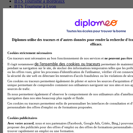
BTS Tourisme à Bordeaux
BTS Tourisme à Lyon
BTS Tourisme à Paris
BTS Tourisme à Toulouse
Licence Psychologie à Lille
Master Informatique à Paris
BTS Communication à Bordeaux
Master Psychologie à Angers
Diplomeo utilise des traceurs et d’autres données pour rendre la recherche d’éco
BTS Communication à Lyon
efficace.
BTS Ndrc à Lyon
Cookies strictement nécessaires
Ces traceurs sont nécessaires au bon fonctionnement de nos services et
ne peuvent pas être 
Les intitulés de diplôme par alternance
de l'ensemble des cookies ou traceurs
Il s'agit notamment
permettant de maintenir 
les plus recherchés
pendant sa navigation sur le site, de stocker des informations temporaires telles que les préf
ou les offres vues, gérer les processus d'identification de l'utilisateur, vérifier s'il est conn
la sécurité du site web en détectant les tentatives d'accès frauduleux ou les violations de sécu
Ces cookies ou traceurs permettent également de piloter et suivre les sources d'acquisition d'
BTS Esf en alternance
unique permettant de comprendre comment nos utilisateurs naviguent sur nos sites et nos ap
BTS Dietetique en alternance
sources de trafic.
BTS Mco en alternance
Ils nous permettent également d’observer le comportement de nos utilisateurs afin d'amélior
BTS Pi en alternance
navigation dans nos sites beaucoup plus rapide et fluide.
BTS Sp3s en alternance
Ces cookies ou traceurs permettent enfin de personnaliser les interfaces de consultation et d
personnalisée des offres d'emploi ou de formations proposées.
Master CCA en alternance
BTS Ndrc en alternance
Cookies publicitaires
BTS Sam en alternance
Avec votre accord
, nous et nos partenaires (Facebook, Google Ads, Critéo, Bing,) pouvons 
Cap Fleuriste en alternance
proposer des publicités pour des offres d’emploi ou des offres de formations personnalisés
BTS Sio en alternance
trouver rapidement un emploi ou une formation.