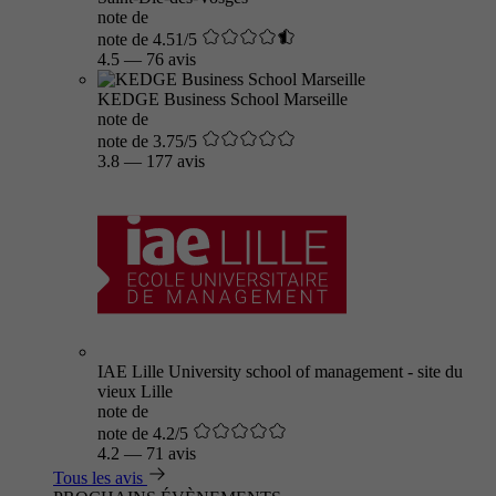
note de
note de 4.51/5
4.5
—
76 avis
KEDGE Business School Marseille
note de
note de 3.75/5
3.8
—
177 avis
IAE Lille University school of management - site du
vieux Lille
note de
note de 4.2/5
4.2
—
71 avis
Tous les avis