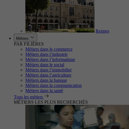
Rennes
Métiers
PAR FILIÈRES
Métiers dans le commerce
Métiers dans l’industrie
Métiers dans l’informatique
Métiers dans le social
Métiers dans l’immobilier
Métiers dans l’agriculture
Métiers dans la banque
Métiers dans la communication
Métiers dans la santé
Tous les métiers
MÉTIERS LES PLUS RECHERCHÉS