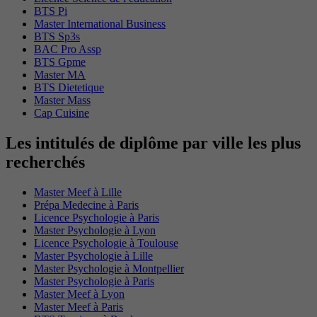
BTS Pi
Master International Business
BTS Sp3s
BAC Pro Assp
BTS Gpme
Master MA
BTS Dietetique
Master Mass
Cap Cuisine
Les intitulés de diplôme par ville les plus
recherchés
Master Meef à Lille
Prépa Medecine à Paris
Licence Psychologie à Paris
Master Psychologie à Lyon
Licence Psychologie à Toulouse
Master Psychologie à Lille
Master Psychologie à Montpellier
Master Psychologie à Paris
Master Meef à Lyon
Master Meef à Paris