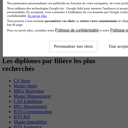
MSc Marketing Digital en alternance
Nos partenaires personnalisent ces publicités en fonction de votre navigation, de votre profil
BTS Gpme en alternance
Nous utilisons des technologies Google (ex : Google Ads) pour mesurer l'audience et propos
personnalisés. En acceptant, vous consentez à l'utilisation de vos données par Google conf
Cap Electricien en alternance
confidentialité.
En savoir plus
BTS Gpn en alternance
Vous pouvez à tout moment
paramétrer vos choix
ou
retirer votre consentement
en cliqu
BTS Domotique en alternance
bas de page.
BAC Pro Agora en alternance
Politique de confidentialité
Politique 
Pour en savoir plus, consultez notre
et notre
BTS Sta en alternance
BTS Iris en alternance
BTS Tpl en alternance
Personnaliser mes choix
Tout accept
BTS Ati en alternance
Les diplômes par filière les plus
recherchés
CS Sport
Master Sport
MBA Marketing
Master Management
CAP Esthétique
MSc Management
BTS Communication
BTS RH
Master Immobilier
BTS Assurance