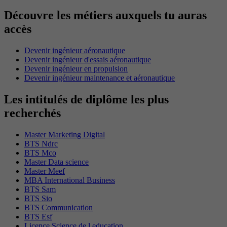
Découvre les métiers auxquels tu auras
accès
Devenir ingénieur aéronautique
Devenir ingénieur d'essais aéronautique
Devenir ingénieur en propulsion
Devenir ingénieur maintenance et aéronautique
Les intitulés de diplôme les plus
recherchés
Master Marketing Digital
BTS Ndrc
BTS Mco
Master Data science
Master Meef
MBA International Business
BTS Sam
BTS Sio
BTS Communication
BTS Esf
Licence Science de l education