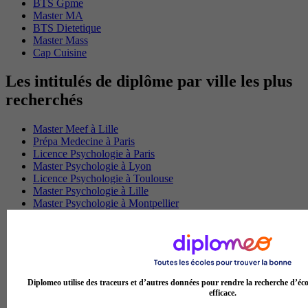
BTS Gpme
Master MA
BTS Dietetique
Master Mass
Cap Cuisine
Les intitulés de diplôme par ville les plus
recherchés
Master Meef à Lille
Prépa Medecine à Paris
Licence Psychologie à Paris
Master Psychologie à Lyon
Licence Psychologie à Toulouse
Master Psychologie à Lille
Master Psychologie à Montpellier
Master Psychologie à Paris
Master Meef à Lyon
Master Meef à Paris
BTS Tourisme à Bordeaux
BTS Tourisme à Lyon
BTS Tourisme à Paris
Diplomeo utilise des traceurs et d’autres données pour rendre la recherche d’éco
BTS Tourisme à Toulouse
efficace.
Licence Psychologie à Lille