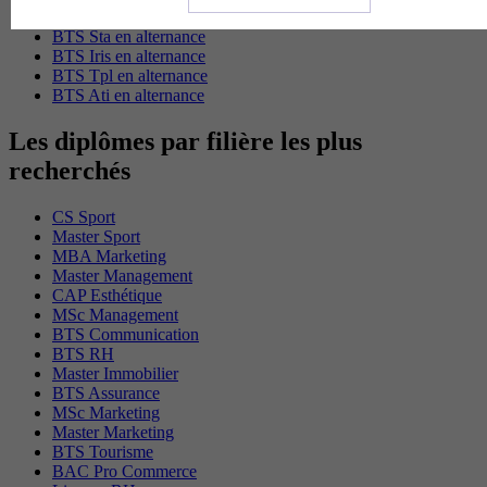
BAC Pro Agora en alternance
BTS Sta en alternance
BTS Iris en alternance
BTS Tpl en alternance
BTS Ati en alternance
Les diplômes par filière les plus
recherchés
CS Sport
Master Sport
MBA Marketing
Master Management
CAP Esthétique
MSc Management
BTS Communication
BTS RH
Master Immobilier
BTS Assurance
MSc Marketing
Master Marketing
BTS Tourisme
BAC Pro Commerce