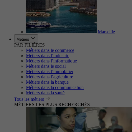
Marseille
Métiers
PAR FILIÈRES
Métiers dans le commerce
Métiers dans l’industrie
Métiers dans l’informatique
Métiers dans le social
Métiers dans l’immobilier
Métiers dans l’agriculture
Métiers dans la banque
Métiers dans la communication
Métiers dans la santé
Tous les métiers
MÉTIERS LES PLUS RECHERCHÉS