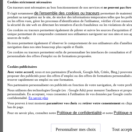
Cookies strictement nécessaires
Master Informatique à Paris
Ces traceurs sont nécessaires au bon fonctionnement de nos services et
ne peuvent pas être 
BTS Communication à Bordeaux
de l'ensemble des cookies ou traceurs
Master Psychologie à Angers
Il s'agit notamment
permettant de maintenir 
pendant sa navigation sur le site, de stocker des informations temporaires telles que les préf
BTS Communication à Lyon
ou les offres vues, gérer les processus d'identification de l'utilisateur, vérifier s'il est conn
BTS Ndrc à Lyon
la sécurité du site web en détectant les tentatives d'accès frauduleux ou les violations de sécu
Ces cookies ou traceurs permettent également de piloter et suivre les sources d'acquisition d'
unique permettant de comprendre comment nos utilisateurs naviguent sur nos sites et nos ap
Les intitulés de diplôme par alternance
sources de trafic.
les plus recherchés
Ils nous permettent également d’observer le comportement de nos utilisateurs afin d'amélior
navigation dans nos sites beaucoup plus rapide et fluide.
Ces cookies ou traceurs permettent enfin de personnaliser les interfaces de consultation et d
personnalisée des offres d'emploi ou de formations proposées.
BTS Esf en alternance
BTS Dietetique en alternance
Cookies publicitaires
BTS Mco en alternance
Avec votre accord
, nous et nos partenaires (Facebook, Google Ads, Critéo, Bing,) pouvons 
BTS Pi en alternance
proposer des publicités pour des offres d’emploi ou des offres de formations personnalisés
BTS Sp3s en alternance
trouver rapidement un emploi ou une formation.
Master CCA en alternance
Nos partenaires personnalisent ces publicités en fonction de votre navigation, de votre profil
BTS Ndrc en alternance
Nous utilisons des technologies Google (ex : Google Ads) pour mesurer l'audience et propos
BTS Sam en alternance
personnalisés. En acceptant, vous consentez à l'utilisation de vos données par Google conf
confidentialité.
En savoir plus
Cap Fleuriste en alternance
Vous pouvez à tout moment
paramétrer vos choix
ou
retirer votre consentement
en cliqu
BTS Sio en alternance
bas de page.
MSc Marketing Digital en alternance
Politique de confidentialité
Politique 
Pour en savoir plus, consultez notre
et notre
BTS Gpme en alternance
Cap Electricien en alternance
BTS Gpn en alternance
Personnaliser mes choix
Tout accept
BTS Domotique en alternance