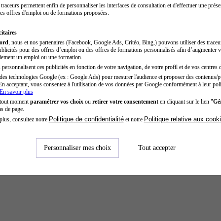
traceurs permettent enfin de personnaliser les interfaces de consultation et d'effectuer une prése
es offres d'emploi ou de formations proposées.
itaires
cord
, nous et nos partenaires (Facebook, Google Ads, Critéo, Bing,) pouvons utiliser des trace
blicités pour des offres d’emploi ou des offres de formations personnalisés afin d’augmenter v
dement un emploi ou une formation.
personnalisent ces publicités en fonction de votre navigation, de votre profil et de vos centres d
des technologies Google (ex : Google Ads) pour mesurer l'audience et proposer des contenus/pu
En acceptant, vous consentez à l'utilisation de vos données par Google conformément à leur poli
En savoir plus
 tout moment
paramétrer vos choix
ou
retirer votre consentement
en cliquant sur le lien "
Gér
as de page.
Politique de confidentialité
Politique relative aux cook
plus, consultez notre
et notre
Personnaliser mes choix
Tout accepter