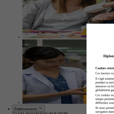
Diplome
Cookies strict
Ces traceurs so
Il s'agit notam
pendant sa navig
annonces ou les 
globalement gara
Ces cookies ou t
unique permetta
différentes sour
Ils nous permet
Établissements
navigation dans
ÉTABLISSEMENTS PAR TYPE