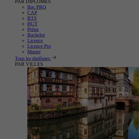
PAR DIPLÔMES
Bac PRO
CAP
BTS
BUT
Prépa
Bachelor
Licence
Licence Pro
Master
Tous les diplômes
PAR VILLES