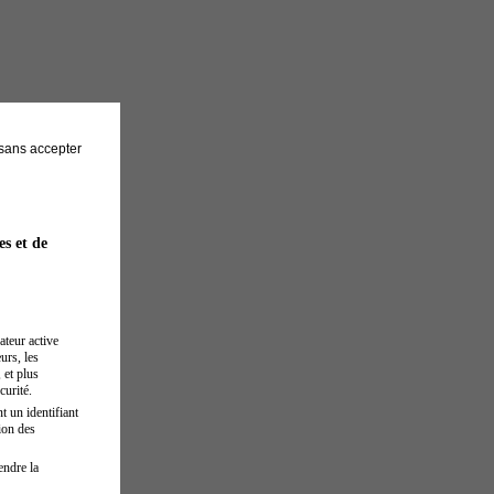
sans accepter
es et de
ateur active
urs, les
 et plus
curité.
t un identifiant
ion des
endre la