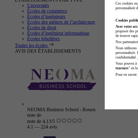
Ces cookies ou 
Universités
personnalisée d
Écoles de commerce
Écoles d’ingénieurs
Cookies public
Écoles des métiers de l’architecture
Avec votre ac
Écoles de droit
proposer des pu
Écoles d’ingénieur informatique
de trouver rapi
Écoles hôtelières
Nos partenaires 
Toutes les écoles
Nous utilisons 
AVIS DES ÉTABLISSEMENTS
personnalisés. 
confidentialité.
Vous pouvez à
traceurs
" en b
Pour en savoir 
NEOMA Business School - Rouen
note de
note de 4.13/5
4.1
—
224 avis