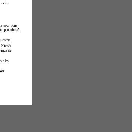
ntation
urs pour vous
os probabilités
’intérêt.
blicités
tique de
er les
ies
.