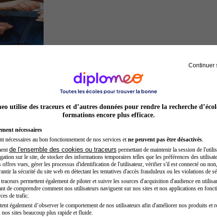
Continuer 
Auxiliaire de puériculture
o utilise des traceurs et d’autres données pour rendre la recherche d’écol
formations encore plus efficace.
ement nécessaires
nt nécessaires au bon fonctionnement de nos services et
ne peuvent pas être désactivés
.
de l'ensemble des cookies ou traceurs
ment
permettant de maintenir la session de l'utilis
ation sur le site, de stocker des informations temporaires telles que les préférences des utilisate
offres vues, gérer les processus d'identification de l'utilisateur, vérifier s'il est connecté ou non,
ntir la sécurité du site web en détectant les tentatives d'accès frauduleux ou les violations de sé
raceurs permettent également de piloter et suivre les sources d'acquisition d'audience en utilisan
nt de comprendre comment nos utilisateurs naviguent sur nos sites et nos applications en fonct
Préparateur en pharmacie
ces de trafic.
tent également d’observer le comportement de nos utilisateurs afin d'améliorer nos produits et r
 nos sites beaucoup plus rapide et fluide.