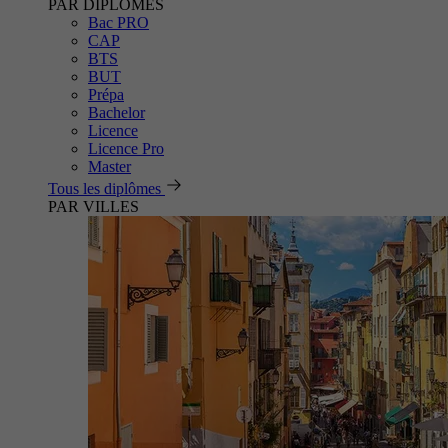
PAR DIPLÔMES
Bac PRO
CAP
BTS
BUT
Prépa
Bachelor
Licence
Licence Pro
Master
Tous les diplômes
PAR VILLES