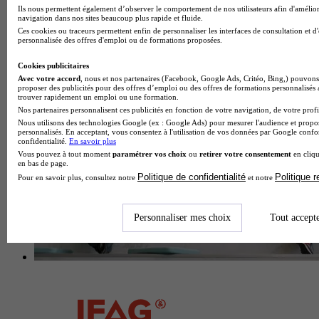
Ils nous permettent également d’observer le comportement de nos utilisateurs afin d'amélior
navigation dans nos sites beaucoup plus rapide et fluide.
École hôtelière
Ces cookies ou traceurs permettent enfin de personnaliser les interfaces de consultation et d
Voir l’établissement
personnalisée des offres d'emploi ou de formations proposées.
Cookies publicitaires
Avec votre accord
, nous et nos partenaires (Facebook, Google Ads, Critéo, Bing,) pouvons 
proposer des publicités pour des offres d’emploi ou des offres de formations personnalisés
trouver rapidement un emploi ou une formation.
Nos partenaires personnalisent ces publicités en fonction de votre navigation, de votre profil
Nous utilisons des technologies Google (ex : Google Ads) pour mesurer l'audience et propos
personnalisés. En acceptant, vous consentez à l'utilisation de vos données par Google conf
confidentialité.
En savoir plus
Vous pouvez à tout moment
paramétrer vos choix
ou
retirer votre consentement
en cliqu
en bas de page.
Politique de confidentialité
Politique 
Pour en savoir plus, consultez notre
et notre
Personnaliser mes choix
Tout accept