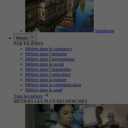
Strasbourg
Métiers
PAR FILIÈRES
Métiers dans le commerce
Métiers dans l’industrie
Métiers dans l’informatique
Métiers dans le social
Métiers dans l’immobilier
Métiers dans l’agriculture
Métiers dans la banque
Métiers dans la communication
Métiers dans la santé
Tous les métiers
MÉTIERS LES PLUS RECHERCHÉS