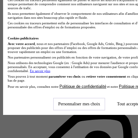
unique permettant de comprendre comment nos utilisateurs naviguent sur nos sites et nos ap
sources de trafic.
Ils nous permettent également d’observer le comportement de nos utilisateurs afin d'amélior
navigation dans nos sites beaucoup plus rapide et fluide.
Ces cookies ou traceurs permettent enfin de personnaliser les interfaces de consultation et d
personnalisée des offres d'emploi ou de formations proposées.
Cookies publicitaires
Avec votre accord
, nous et nos partenaires (Facebook, Google Ads, Critéo, Bing,) pouvons 
proposer des publicités pour des offres d’emploi ou des offres de formations personnalisés
trouver rapidement un emploi ou une formation.
Nos partenaires personnalisent ces publicités en fonction de votre navigation, de votre profil
Nous utilisons des technologies Google (ex : Google Ads) pour mesurer l'audience et propos
personnalisés. En acceptant, vous consentez à l'utilisation de vos données par Google conf
confidentialité.
En savoir plus
Vous pouvez à tout moment
paramétrer vos choix
ou
retirer votre consentement
en cliqu
Lycée polyvalent Diderot
bas de page.
4.0
Politique de confidentialité
Politique 
Pour en savoir plus, consultez notre
et notre
1 avis
Personnaliser mes choix
Tout accept
Langres