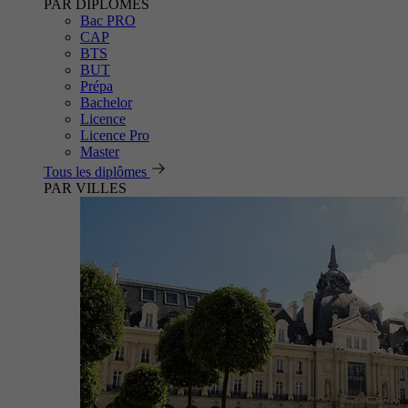
PAR DIPLÔMES
Bac PRO
CAP
BTS
BUT
Prépa
Bachelor
Licence
Licence Pro
Master
Tous les diplômes
PAR VILLES