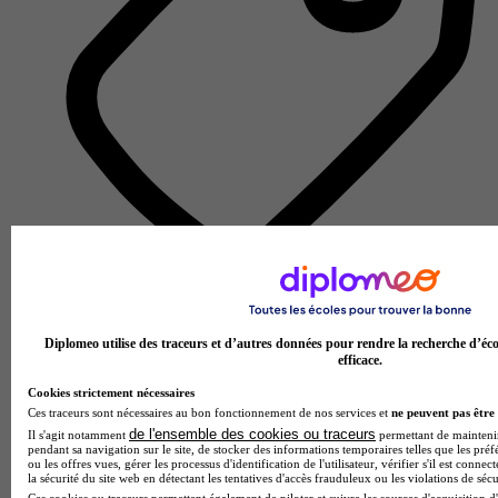
Lycée GT
Voir l’établissement
Diplomeo utilise des traceurs et d’autres données pour rendre la recherche d’éco
efficace.
Cookies strictement nécessaires
Ces traceurs sont nécessaires au bon fonctionnement de nos services et
ne peuvent pas être 
de l'ensemble des cookies ou traceurs
Il s'agit notamment
permettant de maintenir 
pendant sa navigation sur le site, de stocker des informations temporaires telles que les préf
ou les offres vues, gérer les processus d'identification de l'utilisateur, vérifier s'il est conn
la sécurité du site web en détectant les tentatives d'accès frauduleux ou les violations de sécu
Ces cookies ou traceurs permettent également de piloter et suivre les sources d'acquisition d'