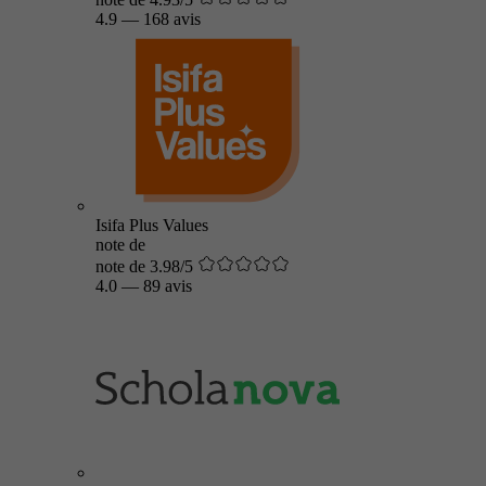
4.9
—
168 avis
Isifa Plus Values
note de
note de 3.98/5
4.0
—
89 avis