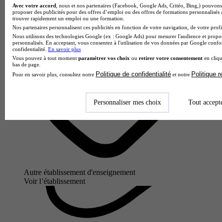
Avec votre accord
, nous et nos partenaires (Facebook, Google Ads, Critéo, Bing,) pouvons 
proposer des publicités pour des offres d’emploi ou des offres de formations personnalisés
trouver rapidement un emploi ou une formation.
Nos partenaires personnalisent ces publicités en fonction de votre navigation, de votre profil
Nous utilisons des technologies Google (ex : Google Ads) pour mesurer l'audience et propos
personnalisés. En acceptant, vous consentez à l'utilisation de vos données par Google conf
confidentialité.
En savoir plus
Vous pouvez à tout moment
paramétrer vos choix
ou
retirer votre consentement
en cliqu
bas de page.
Politique de confidentialité
Politique 
Pour en savoir plus, consultez notre
et notre
Personnaliser mes choix
Tout accept
Autre établissement d'enseignement
Voir l’établissement