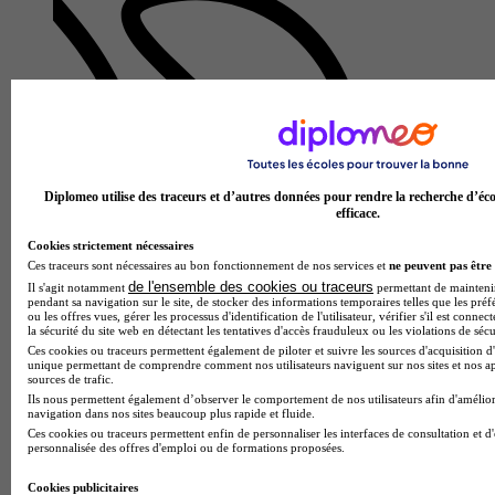
Diplomeo utilise des traceurs et d’autres données pour rendre la recherche d’éco
efficace.
Cookies strictement nécessaires
Ces traceurs sont nécessaires au bon fonctionnement de nos services et
ne peuvent pas être 
de l'ensemble des cookies ou traceurs
Il s'agit notamment
permettant de maintenir 
pendant sa navigation sur le site, de stocker des informations temporaires telles que les préf
ou les offres vues, gérer les processus d'identification de l'utilisateur, vérifier s'il est conn
la sécurité du site web en détectant les tentatives d'accès frauduleux ou les violations de sécu
Groupe Alternance - Grenoble
Ces cookies ou traceurs permettent également de piloter et suivre les sources d'acquisition d'
unique permettant de comprendre comment nos utilisateurs naviguent sur nos sites et nos ap
sources de trafic.
Aucun avis
Ils nous permettent également d’observer le comportement de nos utilisateurs afin d'amélior
navigation dans nos sites beaucoup plus rapide et fluide.
Fontaine
Ces cookies ou traceurs permettent enfin de personnaliser les interfaces de consultation et d
personnalisée des offres d'emploi ou de formations proposées.
Cookies publicitaires