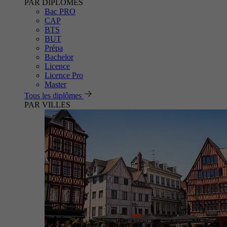
PAR DIPLÔMES
Bac PRO
CAP
BTS
BUT
Prépa
Bachelor
Licence
Licence Pro
Master
Tous les diplômes
PAR VILLES