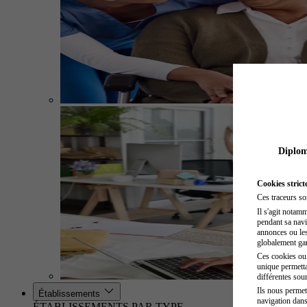
Diplome
Cookies strict
Ces traceurs so
Il s'agit notam
pendant sa navig
annonces ou les 
globalement gara
Ces cookies ou t
unique permetta
différentes sour
Ils nous permet
Établissements
navigation dans
ÉTABLISSEMENTS PAR TYPE