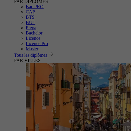
PAR DIPLÔMES
Bac PRO
CAP
BTS
BUT
Prépa
Bachelor
Licence
Licence Pro
Master
Tous les diplômes
PAR VILLES