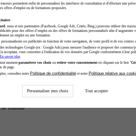
traceurs permettent enfin de personnaliser les interfaces de consultation et d'effectuer une prése
es offres d'emploi ou de formations proposées.
itaires
cord
, nous et nos partenaires (Facebook, Google Ads, Critéo, Bing,) pouvons utiliser des trace
blicités pour des offres d’emploi ou des offres de formations personnalisés afin d’augmenter v
dement un emploi ou une formation.
personnalisent ces publicités en fonction de votre navigation, de votre profil et de vos centres d
des technologies Google (ex : Google Ads) pour mesurer l'audience et proposer des contenus/pu
En acceptant, vous consentez à l'utilisation de vos données par Google conformément à leur poli
En savoir plus
 tout moment
paramétrer vos choix
ou
retirer votre consentement
en cliquant sur le lien "
Gér
as de page.
Politique de confidentialité
Politique relative aux cook
plus, consultez notre
et notre
Personnaliser mes choix
Tout accepter
s de Toulouse