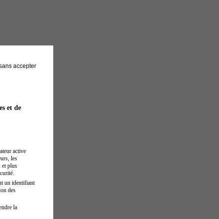
sans accepter
es et de
ateur active
urs, les
 et plus
curité.
t un identifiant
ion des
endre la