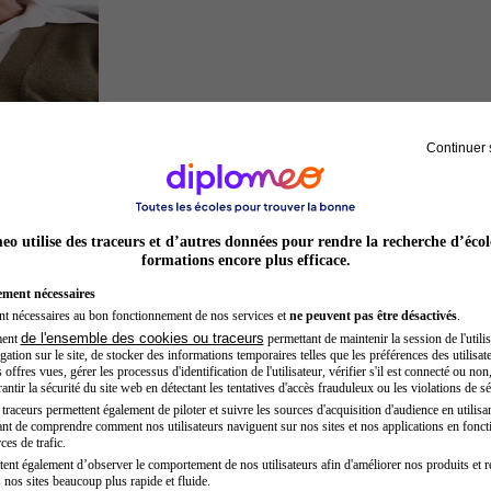
Continuer 
Sage-femme
o utilise des traceurs et d’autres données pour rendre la recherche d’écol
formations encore plus efficace.
ement nécessaires
nt nécessaires au bon fonctionnement de nos services et
ne peuvent pas être désactivés
.
de l'ensemble des cookies ou traceurs
ment
permettant de maintenir la session de l'utilis
ation sur le site, de stocker des informations temporaires telles que les préférences des utilisate
offres vues, gérer les processus d'identification de l'utilisateur, vérifier s'il est connecté ou non,
ntir la sécurité du site web en détectant les tentatives d'accès frauduleux ou les violations de sé
raceurs permettent également de piloter et suivre les sources d'acquisition d'audience en utilisan
nt de comprendre comment nos utilisateurs naviguent sur nos sites et nos applications en fonct
Entrepreneur
ces de trafic.
tent également d’observer le comportement de nos utilisateurs afin d'améliorer nos produits et r
 nos sites beaucoup plus rapide et fluide.