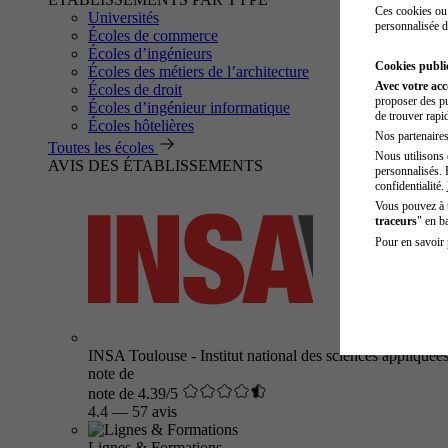
Ces cookies ou 
Universités
personnalisée d
Écoles de commerce
Écoles d’ingénieurs
Cookies public
Écoles des métiers de l’architecture
Avec votre ac
Écoles de droit
proposer des pu
Écoles d’ingénieur informatique
de trouver rapi
Écoles hôtelières
Nos partenaires 
Toutes les écoles
Nous utilisons 
AVIS DES ÉTABLISSEMENTS
personnalisés. 
confidentialité.
Vous pouvez à
traceurs
" en b
Pour en savoir 
INSA Toulouse - Institut national des sciences appliquée
note de
note de 4.39/5
4.4
—
57 avis
Lignes & Formations