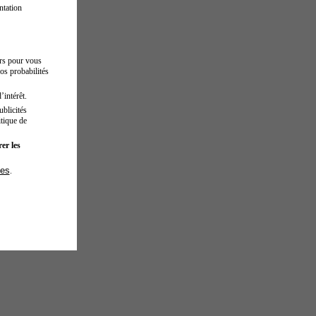
ntation
urs pour vous
os probabilités
’intérêt.
blicités
tique de
er les
ies
.