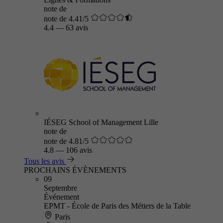
note de
note de 4.41/5
4.4
—
63 avis
IÉSEG School of Management Lille
note de
note de 4.81/5
4.8
—
106 avis
Tous les avis
PROCHAINS ÉVÈNEMENTS
09
Septembre
Événement
EPMT - École de Paris des Métiers de la Table
Paris