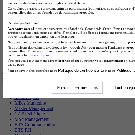
navigation dans nos sites beaucoup plus rapide et fluide.
BTS Sio en alternance
Ces cookies ou traceurs permettent enfin de personnaliser les interfaces de consultation et d
MSc Marketing Digital en alternance
personnalisée des offres d'emploi ou de formations proposées.
BTS Gpme en alternance
Cap Electricien en alternance
Cookies publicitaires
BTS Gpn en alternance
Avec votre accord
, nous et nos partenaires (Facebook, Google Ads, Critéo, Bing,) pouvons 
BTS Domotique en alternance
proposer des publicités pour des offres d’emploi ou des offres de formations personnalisés
BAC Pro Agora en alternance
trouver rapidement un emploi ou une formation.
BTS Sta en alternance
Nos partenaires personnalisent ces publicités en fonction de votre navigation, de votre profil
BTS Iris en alternance
Nous utilisons des technologies Google (ex : Google Ads) pour mesurer l'audience et propos
personnalisés. En acceptant, vous consentez à l'utilisation de vos données par Google conf
BTS Tpl en alternance
confidentialité.
En savoir plus
BTS Ati en alternance
Vous pouvez à tout moment
paramétrer vos choix
ou
retirer votre consentement
en cliqu
bas de page.
Les diplômes par filière les plus
Politique de confidentialité
Politique 
Pour en savoir plus, consultez notre
et notre
recherchés
Personnaliser mes choix
Tout accept
CS Sport
Master Sport
MBA Marketing
Master Management
CAP Esthétique
MSc Management
BTS Communication
BTS RH