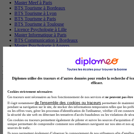
Master Meef à Paris
BTS Tourisme à Bordeaux
BTS Tourisme à Lyon
BTS Tourisme à Paris
BTS Tourisme à Toulouse
Licence Psychologie à Lille
Master Informatique à Paris
BTS Communication à Bordeaux
Master Psychologie à Angers
BTS Communication à Lyon
BTS Ndrc à Lyon
Les intitulés de diplôme par alternance
les plus recherchés
Diplomeo utilise des traceurs et d’autres données pour rendre la recherche d’éco
efficace.
BTS Esf en alternance
Cookies strictement nécessaires
BTS Dietetique en alternance
Ces traceurs sont nécessaires au bon fonctionnement de nos services et
ne peuvent pas être 
BTS Mco en alternance
de l'ensemble des cookies ou traceurs
Il s'agit notamment
permettant de maintenir 
BTS Pi en alternance
pendant sa navigation sur le site, de stocker des informations temporaires telles que les préf
BTS Sp3s en alternance
ou les offres vues, gérer les processus d'identification de l'utilisateur, vérifier s'il est conn
la sécurité du site web en détectant les tentatives d'accès frauduleux ou les violations de sécu
Master CCA en alternance
Ces cookies ou traceurs permettent également de piloter et suivre les sources d'acquisition d'
BTS Ndrc en alternance
unique permettant de comprendre comment nos utilisateurs naviguent sur nos sites et nos ap
BTS Sam en alternance
sources de trafic.
Cap Fleuriste en alternance
Ils nous permettent également d’observer le comportement de nos utilisateurs afin d'amélior