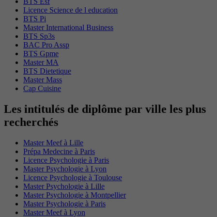
BTS Esf
Licence Science de l education
BTS Pi
Master International Business
BTS Sp3s
BAC Pro Assp
BTS Gpme
Master MA
BTS Dietetique
Master Mass
Cap Cuisine
Les intitulés de diplôme par ville les plus
recherchés
Master Meef à Lille
Prépa Medecine à Paris
Licence Psychologie à Paris
Master Psychologie à Lyon
Licence Psychologie à Toulouse
Master Psychologie à Lille
Master Psychologie à Montpellier
Master Psychologie à Paris
Master Meef à Lyon