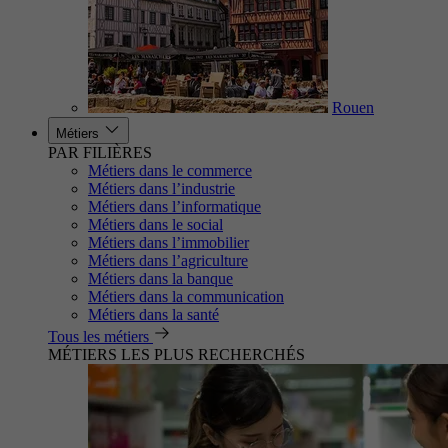
Rouen
Métiers
PAR FILIÈRES
Métiers dans le commerce
Métiers dans l’industrie
Métiers dans l’informatique
Métiers dans le social
Métiers dans l’immobilier
Métiers dans l’agriculture
Métiers dans la banque
Métiers dans la communication
Métiers dans la santé
Tous les métiers
MÉTIERS LES PLUS RECHERCHÉS