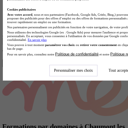
Cookies publicitaires
Avec votre accord
, nous et nos partenaires (Facebook, Google Ads, Critéo, Bing,) pouvons 
proposer des publicités pour des offres d’emploi ou des offres de formations personnalisés
Autre établissement d'enseignement
trouver rapidement un emploi ou une formation.
Voir l’établissement
Nos partenaires personnalisent ces publicités en fonction de votre navigation, de votre profil
Nous utilisons des technologies Google (ex : Google Ads) pour mesurer l'audience et propos
Afficher plus de résultats
personnalisés. En acceptant, vous consentez à l'utilisation de vos données par Google conf
confidentialité.
En savoir plus
Vous pouvez à tout moment
paramétrer vos choix
ou
retirer votre consentement
en cliqu
bas de page.
Trouve ton diplôme en 1 min avec Diplomeo !
Politique de confidentialité
Politique 
Pour en savoir plus, consultez notre
et notre
Trouver mon école
Personnaliser mes choix
Tout accept
Formations par domaines à Chaumont les