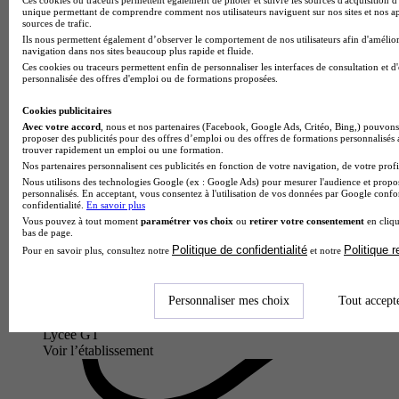
unique permettant de comprendre comment nos utilisateurs naviguent sur nos sites et nos ap
sources de trafic.
Ils nous permettent également d’observer le comportement de nos utilisateurs afin d'amélior
navigation dans nos sites beaucoup plus rapide et fluide.
Ces cookies ou traceurs permettent enfin de personnaliser les interfaces de consultation et d
personnalisée des offres d'emploi ou de formations proposées.
Cookies publicitaires
Avec votre accord
, nous et nos partenaires (Facebook, Google Ads, Critéo, Bing,) pouvons 
proposer des publicités pour des offres d’emploi ou des offres de formations personnalisés
trouver rapidement un emploi ou une formation.
Nos partenaires personnalisent ces publicités en fonction de votre navigation, de votre profil
Nous utilisons des technologies Google (ex : Google Ads) pour mesurer l'audience et propos
personnalisés. En acceptant, vous consentez à l'utilisation de vos données par Google conf
confidentialité.
En savoir plus
Vous pouvez à tout moment
paramétrer vos choix
ou
retirer votre consentement
en cliqu
bas de page.
Politique de confidentialité
Politique 
Pour en savoir plus, consultez notre
et notre
Personnaliser mes choix
Tout accept
Lycée GT
Voir l’établissement