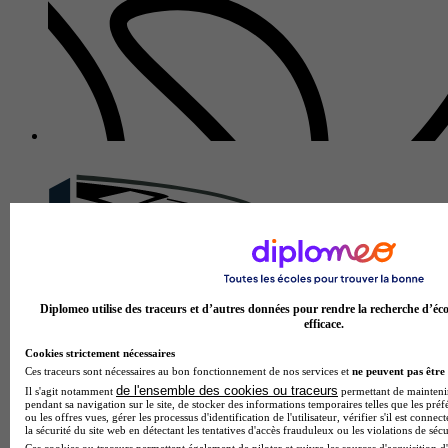
Diplomeo utilise des traceurs et d’autres données pour rendre la recherche d’éco
Lycée polyvalent Edmé Bouchardon
efficace.
3.0
Cookies strictement nécessaires
Ces traceurs sont nécessaires au bon fonctionnement de nos services et
ne peuvent pas être 
2 avis
de l'ensemble des cookies ou traceurs
Il s'agit notamment
permettant de maintenir 
pendant sa navigation sur le site, de stocker des informations temporaires telles que les préf
Chaumont
ou les offres vues, gérer les processus d'identification de l'utilisateur, vérifier s'il est conn
la sécurité du site web en détectant les tentatives d'accès frauduleux ou les violations de sécu
Ces cookies ou traceurs permettent également de piloter et suivre les sources d'acquisition d'