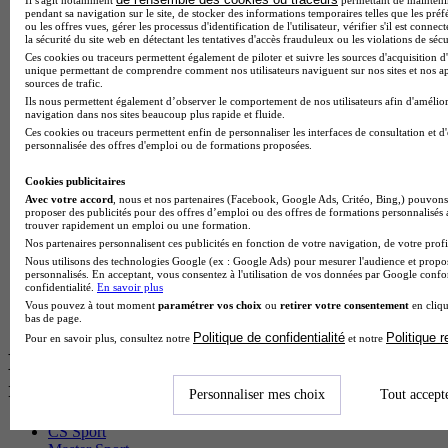
BTS Mco en alternance
pendant sa navigation sur le site, de stocker des informations temporaires telles que les préf
ou les offres vues, gérer les processus d'identification de l'utilisateur, vérifier s'il est conn
BTS Pi en alternance
la sécurité du site web en détectant les tentatives d'accès frauduleux ou les violations de sécu
BTS Sp3s en alternance
Ces cookies ou traceurs permettent également de piloter et suivre les sources d'acquisition d'
Master CCA en alternance
unique permettant de comprendre comment nos utilisateurs naviguent sur nos sites et nos ap
sources de trafic.
BTS Ndrc en alternance
Ils nous permettent également d’observer le comportement de nos utilisateurs afin d'amélior
BTS Sam en alternance
navigation dans nos sites beaucoup plus rapide et fluide.
Cap Fleuriste en alternance
Ces cookies ou traceurs permettent enfin de personnaliser les interfaces de consultation et d
BTS Sio en alternance
personnalisée des offres d'emploi ou de formations proposées.
MSc Marketing Digital en alternance
BTS Gpme en alternance
Cookies publicitaires
Cap Electricien en alternance
Avec votre accord
, nous et nos partenaires (Facebook, Google Ads, Critéo, Bing,) pouvons 
BTS Gpn en alternance
proposer des publicités pour des offres d’emploi ou des offres de formations personnalisés
trouver rapidement un emploi ou une formation.
BTS Domotique en alternance
Nos partenaires personnalisent ces publicités en fonction de votre navigation, de votre profil
BAC Pro Agora en alternance
Nous utilisons des technologies Google (ex : Google Ads) pour mesurer l'audience et propos
BTS Sta en alternance
personnalisés. En acceptant, vous consentez à l'utilisation de vos données par Google conf
BTS Iris en alternance
confidentialité.
En savoir plus
BTS Tpl en alternance
Vous pouvez à tout moment
paramétrer vos choix
ou
retirer votre consentement
en cliqu
BTS Ati en alternance
bas de page.
Politique de confidentialité
Politique 
Pour en savoir plus, consultez notre
et notre
Les diplômes par filière les plus
recherchés
Personnaliser mes choix
Tout accept
CS Sport