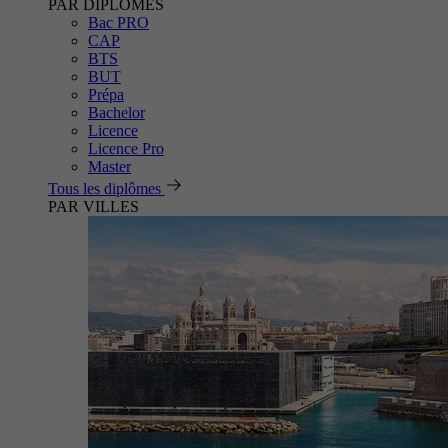
PAR DIPLÔMES
Bac PRO
CAP
BTS
BUT
Prépa
Bachelor
Licence
Licence Pro
Master
Tous les diplômes
PAR VILLES