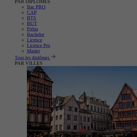
PAR DIPLÔMES
Bac PRO
CAP
BTS
BUT
Prépa
Bachelor
Licence
Licence Pro
Master
Tous les diplômes
PAR VILLES