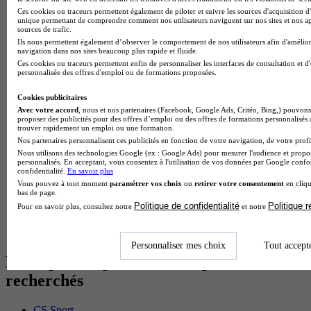
BTS Dietetique en alternance
Ces cookies ou traceurs permettent également de piloter et suivre les sources d'acquisition d'
BTS Mco en alternance
unique permettant de comprendre comment nos utilisateurs naviguent sur nos sites et nos ap
sources de trafic.
BTS Pi en alternance
Ils nous permettent également d’observer le comportement de nos utilisateurs afin d'amélior
BTS Sp3s en alternance
navigation dans nos sites beaucoup plus rapide et fluide.
Master CCA en alternance
Ces cookies ou traceurs permettent enfin de personnaliser les interfaces de consultation et d
BTS Ndrc en alternance
personnalisée des offres d'emploi ou de formations proposées.
BTS Sam en alternance
Cap Fleuriste en alternance
Cookies publicitaires
BTS Sio en alternance
Avec votre accord
, nous et nos partenaires (Facebook, Google Ads, Critéo, Bing,) pouvons 
proposer des publicités pour des offres d’emploi ou des offres de formations personnalisés
MSc Marketing Digital en alternance
trouver rapidement un emploi ou une formation.
BTS Gpme en alternance
Nos partenaires personnalisent ces publicités en fonction de votre navigation, de votre profil
Cap Electricien en alternance
Nous utilisons des technologies Google (ex : Google Ads) pour mesurer l'audience et propos
BTS Gpn en alternance
personnalisés. En acceptant, vous consentez à l'utilisation de vos données par Google conf
BTS Domotique en alternance
confidentialité.
En savoir plus
BAC Pro Agora en alternance
Vous pouvez à tout moment
paramétrer vos choix
ou
retirer votre consentement
en cliqu
bas de page.
BTS Sta en alternance
Politique de confidentialité
Politique 
Pour en savoir plus, consultez notre
et notre
BTS Iris en alternance
BTS Tpl en alternance
BTS Ati en alternance
Personnaliser mes choix
Tout accept
Les diplômes par filière les plus
recherchés
CS Sport