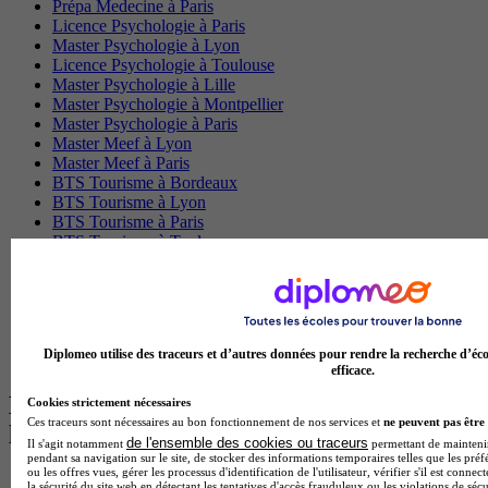
Prépa Medecine à Paris
Licence Psychologie à Paris
Master Psychologie à Lyon
Licence Psychologie à Toulouse
Master Psychologie à Lille
Master Psychologie à Montpellier
Master Psychologie à Paris
Master Meef à Lyon
Master Meef à Paris
BTS Tourisme à Bordeaux
BTS Tourisme à Lyon
BTS Tourisme à Paris
BTS Tourisme à Toulouse
Licence Psychologie à Lille
Master Informatique à Paris
BTS Communication à Bordeaux
Master Psychologie à Angers
BTS Communication à Lyon
Diplomeo utilise des traceurs et d’autres données pour rendre la recherche d’éco
BTS Ndrc à Lyon
efficace.
Les intitulés de diplôme par alternance
Cookies strictement nécessaires
Ces traceurs sont nécessaires au bon fonctionnement de nos services et
ne peuvent pas être 
les plus recherchés
de l'ensemble des cookies ou traceurs
Il s'agit notamment
permettant de maintenir 
pendant sa navigation sur le site, de stocker des informations temporaires telles que les préf
ou les offres vues, gérer les processus d'identification de l'utilisateur, vérifier s'il est conn
BTS Esf en alternance
la sécurité du site web en détectant les tentatives d'accès frauduleux ou les violations de sécu