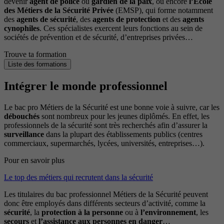
devenir
agent de police
ou
gardien de la paix
, ou encore
l’École
des Métiers de la Sécurité Privée
(EMSP), qui forme notamment
des
agents de sécurité
, des
agents de protection
et des
agents
cynophiles
. Ces spécialistes exercent leurs fonctions au sein de
sociétés de prévention et de sécurité, d’entreprises privées…
Trouve ta formation
Liste des formations
Intégrer le monde professionnel
Le bac pro Métiers de la Sécurité est une bonne voie à suivre, car les
débouchés
sont nombreux pour les jeunes diplômés. En effet, les
professionnels de la sécurité sont très recherchés afin d’assurer la
surveillance
dans la plupart des établissements publics (centres
commerciaux, supermarchés, lycées, universités, entreprises…).
Pour en savoir plus
Le top des métiers qui recrutent dans la sécurité
Les titulaires du bac professionnel Métiers de la Sécurité peuvent
donc être employés dans différents secteurs d’activité, comme la
sécurité
, la
protection à la personne
ou à
l’environnement
, les
secours
et
l’assistance aux personnes en danger
…