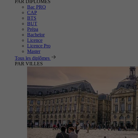
PAR DIPLÔMES
Bac PRO
CAP
BTS
BUT
Prépa
Bachelor
Licence
Licence Pro
Master
Tous les diplômes
PAR VILLES