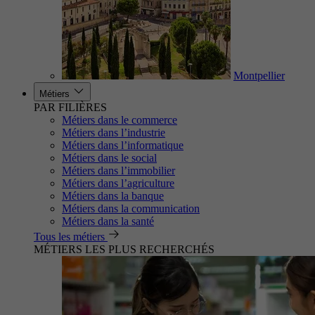
Montpellier
Métiers
PAR FILIÈRES
Métiers dans le commerce
Métiers dans l’industrie
Métiers dans l’informatique
Métiers dans le social
Métiers dans l’immobilier
Métiers dans l’agriculture
Métiers dans la banque
Métiers dans la communication
Métiers dans la santé
Tous les métiers
MÉTIERS LES PLUS RECHERCHÉS