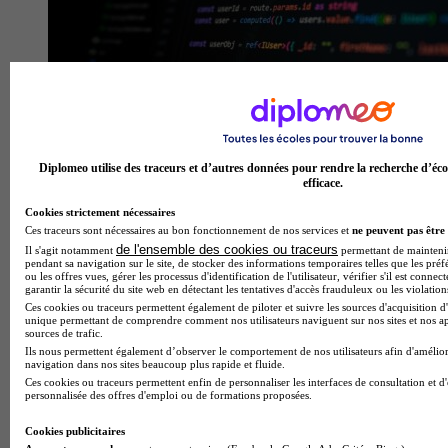
Bachelor informatique ou BUT informatique : quelles
Diplomeo utilise des traceurs et d’autres données pour rendre la recherche d’éco
différences et comment choisir ?
efficace.
Cookies strictement nécessaires
Ces traceurs sont nécessaires au bon fonctionnement de nos services et
ne peuvent pas être 
de l'ensemble des cookies ou traceurs
Il s'agit notamment
permettant de maintenir 
pendant sa navigation sur le site, de stocker des informations temporaires telles que les préf
ou les offres vues, gérer les processus d'identification de l'utilisateur, vérifier s'il est conn
garantir la sécurité du site web en détectant les tentatives d'accès frauduleux ou les violation
Ces cookies ou traceurs permettent également de piloter et suivre les sources d'acquisition d'
unique permettant de comprendre comment nos utilisateurs naviguent sur nos sites et nos ap
sources de trafic.
Ils nous permettent également d’observer le comportement de nos utilisateurs afin d'amélior
navigation dans nos sites beaucoup plus rapide et fluide.
Ces cookies ou traceurs permettent enfin de personnaliser les interfaces de consultation et d
personnalisée des offres d'emploi ou de formations proposées.
Cookies publicitaires
Quelles poursuites d’études après un BTS communication ?