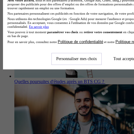
Avec votre accord
, nous et nos partenaires (Facebook, Google Ads, Critéo, Bing,) pouvons 
proposer des publicités pour des offres d’emploi ou des offres de formations personnalisés
trouver rapidement un emploi ou une formation.
Nos partenaires personnalisent ces publicités en fonction de votre navigation, de votre profil
Nous utilisons des technologies Google (ex : Google Ads) pour mesurer l'audience et propos
personnalisés. En acceptant, vous consentez à l'utilisation de vos données par Google conf
confidentialité.
En savoir plus
Vous pouvez à tout moment
paramétrer vos choix
ou
retirer votre consentement
en cliqu
en bas de page.
Politique de confidentialité
Politique 
Pour en savoir plus, consultez notre
et notre
Personnaliser mes choix
Tout accept
Quelles poursuites d'études après un BTS CG ?