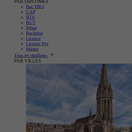
PAR DIPLÔMES
Bac PRO
CAP
BTS
BUT
Prépa
Bachelor
Licence
Licence Pro
Master
Tous les diplômes
PAR VILLES