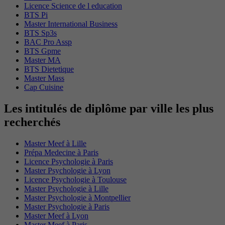
Licence Science de l education
BTS Pi
Master International Business
BTS Sp3s
BAC Pro Assp
BTS Gpme
Master MA
BTS Dietetique
Master Mass
Cap Cuisine
Les intitulés de diplôme par ville les plus
recherchés
Master Meef à Lille
Prépa Medecine à Paris
Licence Psychologie à Paris
Master Psychologie à Lyon
Licence Psychologie à Toulouse
Master Psychologie à Lille
Master Psychologie à Montpellier
Master Psychologie à Paris
Master Meef à Lyon
Master Meef à Paris