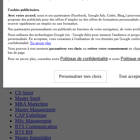
BTS Sio en alternance
MSc Marketing Digital en alternance
Cookies publicitaires
BTS Gpme en alternance
Avec votre accord
, nous et nos partenaires (Facebook, Google Ads, Critéo, Bing,) pouvons 
Cap Electricien en alternance
proposer des publicités pour des offres d’emploi ou des offres de formations personnalisés
BTS Gpn en alternance
trouver rapidement un emploi ou une formation.
BTS Domotique en alternance
Nos partenaires personnalisent ces publicités en fonction de votre navigation, de votre profil
BAC Pro Agora en alternance
Nous utilisons des technologies Google (ex : Google Ads) pour mesurer l'audience et propos
personnalisés. En acceptant, vous consentez à l'utilisation de vos données par Google conf
BTS Sta en alternance
confidentialité.
En savoir plus
BTS Iris en alternance
Vous pouvez à tout moment
paramétrer vos choix
ou
retirer votre consentement
en cliqu
BTS Tpl en alternance
bas de page.
BTS Ati en alternance
Politique de confidentialité
Politique 
Pour en savoir plus, consultez notre
et notre
Les diplômes par filière les plus
Personnaliser mes choix
Tout accept
recherchés
CS Sport
Master Sport
MBA Marketing
Master Management
CAP Esthétique
MSc Management
BTS Communication
BTS RH
Master Immobilier