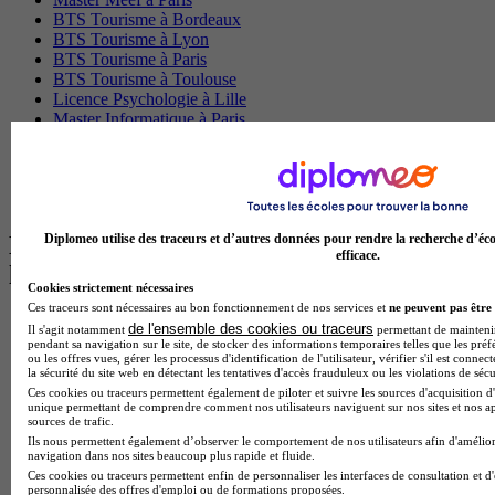
BTS Tourisme à Bordeaux
BTS Tourisme à Lyon
BTS Tourisme à Paris
BTS Tourisme à Toulouse
Licence Psychologie à Lille
Master Informatique à Paris
BTS Communication à Bordeaux
Master Psychologie à Angers
BTS Communication à Lyon
BTS Ndrc à Lyon
Les intitulés de diplôme par alternance
Diplomeo utilise des traceurs et d’autres données pour rendre la recherche d’éco
efficace.
les plus recherchés
Cookies strictement nécessaires
Ces traceurs sont nécessaires au bon fonctionnement de nos services et
ne peuvent pas être 
BTS Esf en alternance
de l'ensemble des cookies ou traceurs
Il s'agit notamment
permettant de maintenir 
BTS Dietetique en alternance
pendant sa navigation sur le site, de stocker des informations temporaires telles que les préf
ou les offres vues, gérer les processus d'identification de l'utilisateur, vérifier s'il est conn
BTS Mco en alternance
la sécurité du site web en détectant les tentatives d'accès frauduleux ou les violations de sécu
BTS Pi en alternance
Ces cookies ou traceurs permettent également de piloter et suivre les sources d'acquisition d'
BTS Sp3s en alternance
unique permettant de comprendre comment nos utilisateurs naviguent sur nos sites et nos ap
Master CCA en alternance
sources de trafic.
BTS Ndrc en alternance
Ils nous permettent également d’observer le comportement de nos utilisateurs afin d'amélior
navigation dans nos sites beaucoup plus rapide et fluide.
BTS Sam en alternance
Ces cookies ou traceurs permettent enfin de personnaliser les interfaces de consultation et d
Cap Fleuriste en alternance
personnalisée des offres d'emploi ou de formations proposées.