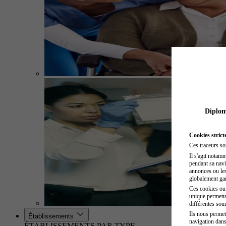
Diplome
Cookies strict
Ces traceurs so
Il s'agit notam
pendant sa navig
annonces ou les 
globalement gara
Ces cookies ou t
unique permetta
différentes sour
Ils nous permet
Établissements
navigation dans
ÉTABLISSEMENTS PAR TYPE