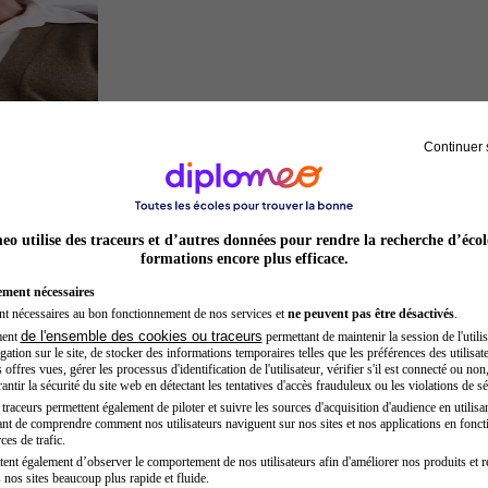
Continuer 
Sage-femme
o utilise des traceurs et d’autres données pour rendre la recherche d’écol
formations encore plus efficace.
ement nécessaires
nt nécessaires au bon fonctionnement de nos services et
ne peuvent pas être désactivés
.
de l'ensemble des cookies ou traceurs
ment
permettant de maintenir la session de l'utilis
ation sur le site, de stocker des informations temporaires telles que les préférences des utilisate
offres vues, gérer les processus d'identification de l'utilisateur, vérifier s'il est connecté ou non,
ntir la sécurité du site web en détectant les tentatives d'accès frauduleux ou les violations de sé
raceurs permettent également de piloter et suivre les sources d'acquisition d'audience en utilisan
nt de comprendre comment nos utilisateurs naviguent sur nos sites et nos applications en fonct
Inspecteur de police
ces de trafic.
tent également d’observer le comportement de nos utilisateurs afin d'améliorer nos produits et r
 nos sites beaucoup plus rapide et fluide.