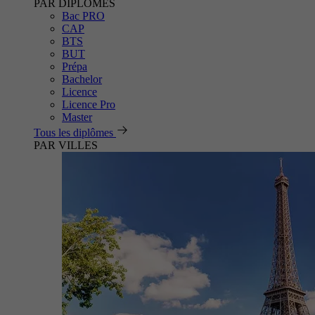
PAR DIPLÔMES
Bac PRO
CAP
BTS
BUT
Prépa
Bachelor
Licence
Licence Pro
Master
Tous les diplômes
PAR VILLES