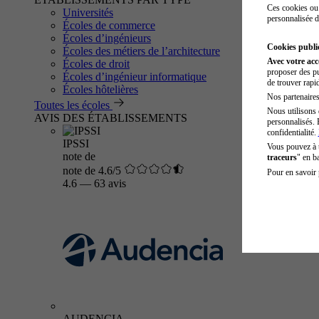
Ces cookies ou 
Universités
personnalisée d
Écoles de commerce
Écoles d’ingénieurs
Cookies public
Écoles des métiers de l’architecture
Avec votre ac
Écoles de droit
proposer des pu
Écoles d’ingénieur informatique
de trouver rapi
Écoles hôtelières
Nos partenaires 
Toutes les écoles
Nous utilisons 
AVIS DES ÉTABLISSEMENTS
personnalisés. 
confidentialité.
IPSSI
Vous pouvez à
note de
traceurs
" en b
note de 4.6/5
Pour en savoir 
4.6
—
63 avis
AUDENCIA