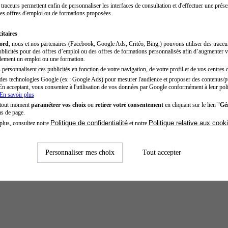
traceurs permettent enfin de personnaliser les interfaces de consultation et d'effectuer une prése
es offres d'emploi ou de formations proposées.
itaires
cord
, nous et nos partenaires (Facebook, Google Ads, Critéo, Bing,) pouvons utiliser des trace
blicités pour des offres d’emploi ou des offres de formations personnalisés afin d’augmenter v
dement un emploi ou une formation.
personnalisent ces publicités en fonction de votre navigation, de votre profil et de vos centres d
des technologies Google (ex : Google Ads) pour mesurer l'audience et proposer des contenus/pu
En acceptant, vous consentez à l'utilisation de vos données par Google conformément à leur poli
En savoir plus
 tout moment
paramétrer vos choix
ou
retirer votre consentement
en cliquant sur le lien "
Gér
as de page.
Politique de confidentialité
Politique relative aux cook
plus, consultez notre
et notre
Personnaliser mes choix
Tout accepter