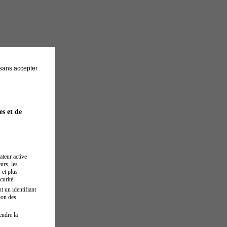
sans accepter
es et de
ateur active
urs, les
 et plus
curité.
t un identifiant
ion des
endre la