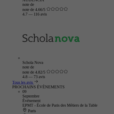
note de
note de 4.66/5
4.7
—
116 avis
Schola Nova
note de
note de 4.82/5
4.8
—
73 avis
Tous les avis
PROCHAINS ÉVÈNEMENTS
09
Septembre
Événement
EPMT - École de Paris des Métiers de la Table
Paris