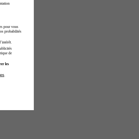
ntation
urs pour vous
os probabilités
’intérêt.
blicités
tique de
er les
ies
.