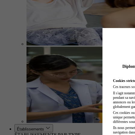
Diplome
Cookies strict
Ces traceurs so
Il s'agit notam
pendant sa navig
annonces ou les 
globalement gara
Ces cookies ou t
unique permetta
différentes sour
Ils nous permet
Établissements
navigation dans
ÉTABLISSEMENTS PAR TYPE