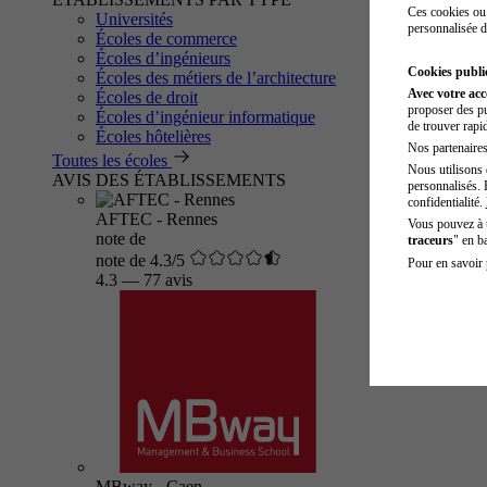
Ces cookies ou 
Universités
personnalisée d
Écoles de commerce
Écoles d’ingénieurs
Cookies public
Écoles des métiers de l’architecture
Avec votre ac
Écoles de droit
proposer des pu
Écoles d’ingénieur informatique
de trouver rapi
Écoles hôtelières
Nos partenaires 
Toutes les écoles
Nous utilisons 
AVIS DES ÉTABLISSEMENTS
personnalisés. 
confidentialité.
AFTEC - Rennes
Vous pouvez à
note de
traceurs
" en b
note de 4.3/5
Pour en savoir 
4.3
—
77 avis
MBway - Caen