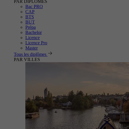
PAR DIPLÔMES
Bac PRO
CAP
BTS
BUT
Prépa
Bachelor
Licence
Licence Pro
Master
Tous les diplômes
PAR VILLES