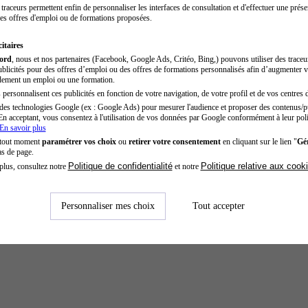
traceurs permettent enfin de personnaliser les interfaces de consultation et d'effectuer une prése
es offres d'emploi ou de formations proposées.
itaires
cord
, nous et nos partenaires (Facebook, Google Ads, Critéo, Bing,) pouvons utiliser des trace
blicités pour des offres d’emploi ou des offres de formations personnalisés afin d’augmenter v
dement un emploi ou une formation.
personnalisent ces publicités en fonction de votre navigation, de votre profil et de vos centres d
des technologies Google (ex : Google Ads) pour mesurer l'audience et proposer des contenus/pu
En acceptant, vous consentez à l'utilisation de vos données par Google conformément à leur poli
En savoir plus
 tout moment
paramétrer vos choix
ou
retirer votre consentement
en cliquant sur le lien "
Gér
as de page.
Politique de confidentialité
Politique relative aux cook
plus, consultez notre
et notre
Personnaliser mes choix
Tout accepter