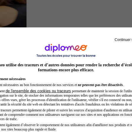
Continuer 
Préparateur physique
o utilise des traceurs et d’autres données pour rendre la recherche d’écol
formations encore plus efficace.
ement nécessaires
nt nécessaires au bon fonctionnement de nos services et
ne peuvent pas être désactivés
.
de l'ensemble des cookies ou traceurs
ment
permettant de maintenir la session de l'utilis
ation sur le site, de stocker des informations temporaires telles que les préférences des utilisate
offres vues, gérer les processus d'identification de l'utilisateur, vérifier s'il est connecté ou non,
ntir la sécurité du site web en détectant les tentatives d'accès frauduleux ou les violations de sé
raceurs permettent également de piloter et suivre les sources d'acquisition d'audience en utilisan
nt de comprendre comment nos utilisateurs naviguent sur nos sites et nos applications en fonct
Préparateur en pharmacie
ces de trafic.
tent également d’observer le comportement de nos utilisateurs afin d'améliorer nos produits et r
 nos sites beaucoup plus rapide et fluide.