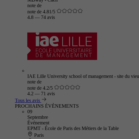
note de
note de 4.81/5
4.8
—
74 avis
IAE Lille University school of management - site du vieu
note de
note de 4.2/5
4.2
—
71 avis
Tous les avis
PROCHAINS ÉVÈNEMENTS
09
Septembre
Événement
EPMT - École de Paris des Métiers de la Table
Paris