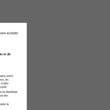
sans accepter
es et de
ateur active
urs, les
 et plus
curité.
t un identifiant
ion des
endre la