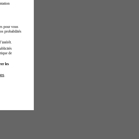
ntation
urs pour vous
os probabilités
’intérêt.
blicités
tique de
er les
ies
.