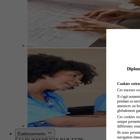
Diplome
Cookies strict
Ces traceurs so
Il s'agit notam
pendant sa navig
annonces ou les 
globalement gara
Ces cookies ou t
unique permetta
différentes sour
Ils nous permet
Établissements
navigation dans
ÉTABLISSEMENTS PAR TYPE