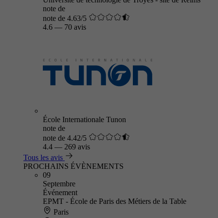
note de
note de 4.63/5
4.6
—
70 avis
École Internationale Tunon
note de
note de 4.42/5
4.4
—
269 avis
Tous les avis
PROCHAINS ÉVÈNEMENTS
09
Septembre
Événement
EPMT - École de Paris des Métiers de la Table
Paris