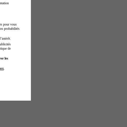
ntation
urs pour vous
os probabilités
’intérêt.
blicités
tique de
er les
ies
.