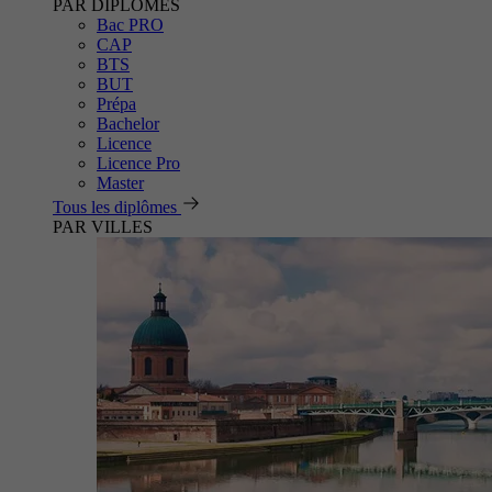
PAR DIPLÔMES
Bac PRO
CAP
BTS
BUT
Prépa
Bachelor
Licence
Licence Pro
Master
Tous les diplômes
PAR VILLES