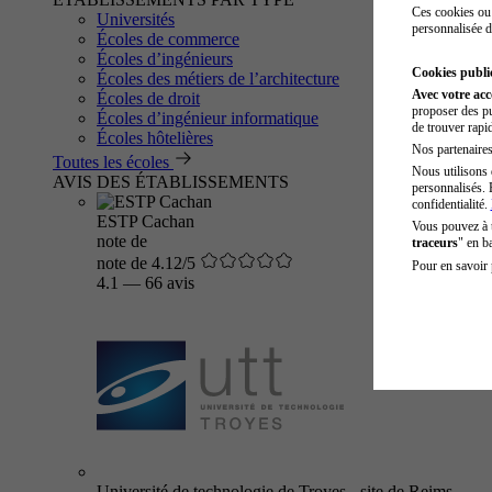
Ces cookies ou 
Universités
personnalisée d
Écoles de commerce
Écoles d’ingénieurs
Cookies public
Écoles des métiers de l’architecture
Avec votre ac
Écoles de droit
proposer des pu
Écoles d’ingénieur informatique
de trouver rapi
Écoles hôtelières
Nos partenaires 
Toutes les écoles
Nous utilisons 
AVIS DES ÉTABLISSEMENTS
personnalisés. 
confidentialité.
ESTP Cachan
Vous pouvez à
note de
traceurs
" en b
note de 4.12/5
Pour en savoir 
4.1
—
66 avis
Université de technologie de Troyes - site de Reims