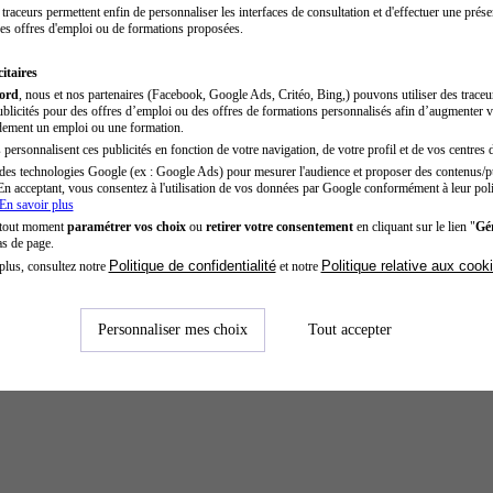
traceurs permettent enfin de personnaliser les interfaces de consultation et d'effectuer une prése
es offres d'emploi ou de formations proposées.
itaires
cord
, nous et nos partenaires (Facebook, Google Ads, Critéo, Bing,) pouvons utiliser des trace
blicités pour des offres d’emploi ou des offres de formations personnalisés afin d’augmenter v
dement un emploi ou une formation.
personnalisent ces publicités en fonction de votre navigation, de votre profil et de vos centres d
des technologies Google (ex : Google Ads) pour mesurer l'audience et proposer des contenus/pu
En acceptant, vous consentez à l'utilisation de vos données par Google conformément à leur poli
En savoir plus
 tout moment
paramétrer vos choix
ou
retirer votre consentement
en cliquant sur le lien "
Gér
as de page.
Politique de confidentialité
Politique relative aux cook
plus, consultez notre
et notre
Personnaliser mes choix
Tout accepter