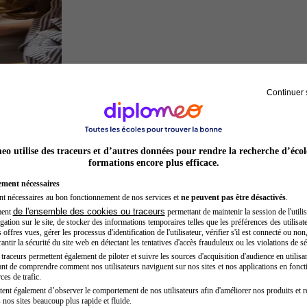
Continuer 
Architecte
o utilise des traceurs et d’autres données pour rendre la recherche d’écol
formations encore plus efficace.
ement nécessaires
nt nécessaires au bon fonctionnement de nos services et
ne peuvent pas être désactivés
.
de l'ensemble des cookies ou traceurs
ment
permettant de maintenir la session de l'utilis
ation sur le site, de stocker des informations temporaires telles que les préférences des utilisate
offres vues, gérer les processus d'identification de l'utilisateur, vérifier s'il est connecté ou non,
ntir la sécurité du site web en détectant les tentatives d'accès frauduleux ou les violations de sé
raceurs permettent également de piloter et suivre les sources d'acquisition d'audience en utilisan
nt de comprendre comment nos utilisateurs naviguent sur nos sites et nos applications en fonct
Secrétaire médicale
ces de trafic.
tent également d’observer le comportement de nos utilisateurs afin d'améliorer nos produits et r
 nos sites beaucoup plus rapide et fluide.