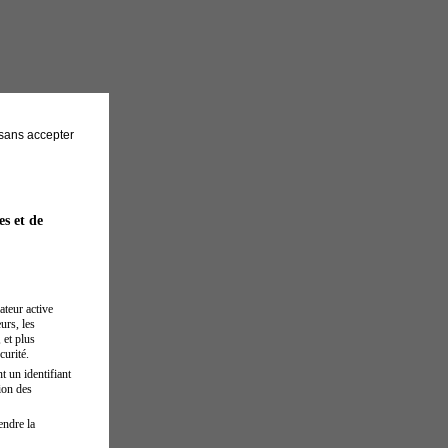
sans accepter
es et de
ateur active
urs, les
 et plus
curité.
t un identifiant
ion des
endre la