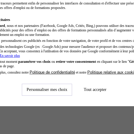
traceurs permettent enfin de personnaliser les interfaces de consultation et d'effectuer une prése
es offres d'emploi ou de formations proposées.
itaires
cord
, nous et nos partenaires (Facebook, Google Ads, Critéo, Bing,) pouvons utiliser des trace
blicités pour des offres d’emploi ou des offres de formations personnalisés afin d’augmenter v
dement un emploi ou une formation.
personnalisent ces publicités en fonction de votre navigation, de votre profil et de vos centres d
des technologies Google (ex : Google Ads) pour mesurer l'audience et proposer des contenus/pu
En acceptant, vous consentez à l'utilisation de vos données par Google conformément à leur poli
En savoir plus
 tout moment
paramétrer vos choix
ou
retirer votre consentement
en cliquant sur le lien "
Gér
as de page.
Politique de confidentialité
Politique relative aux cook
plus, consultez notre
et notre
Personnaliser mes choix
Tout accepter