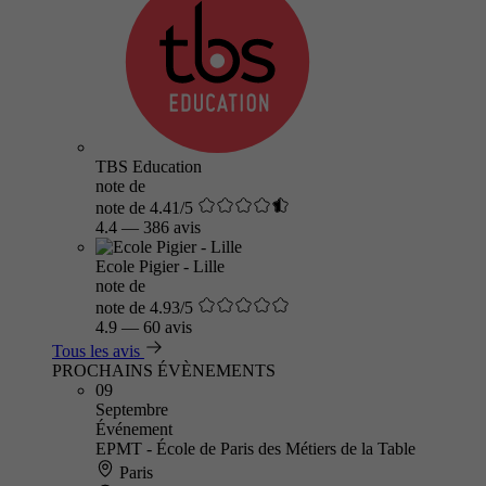
TBS Education
note de
note de 4.41/5
4.4
—
386 avis
Ecole Pigier - Lille
note de
note de 4.93/5
4.9
—
60 avis
Tous les avis
PROCHAINS ÉVÈNEMENTS
09
Septembre
Événement
EPMT - École de Paris des Métiers de la Table
Paris