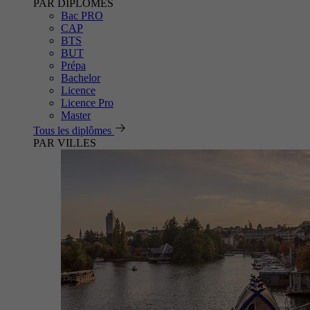
PAR DIPLÔMES
Bac PRO
CAP
BTS
BUT
Prépa
Bachelor
Licence
Licence Pro
Master
Tous les diplômes
PAR VILLES