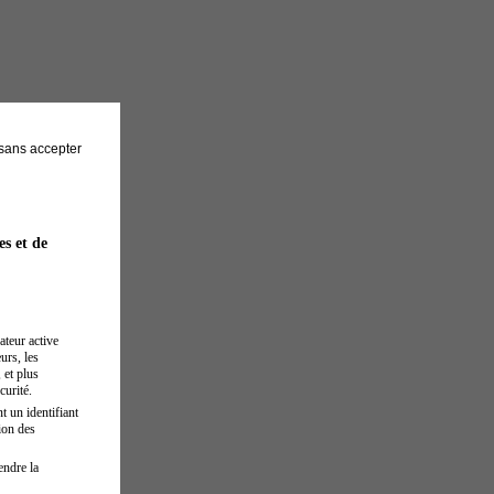
sans accepter
es et de
ateur active
urs, les
 et plus
curité.
t un identifiant
ion des
endre la