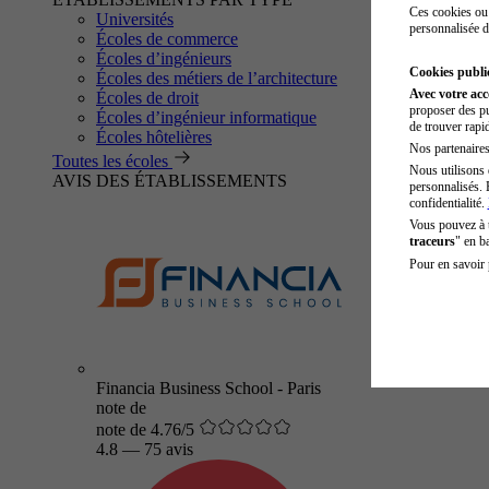
Ces cookies ou 
Universités
personnalisée d
Écoles de commerce
Écoles d’ingénieurs
Cookies public
Écoles des métiers de l’architecture
Avec votre ac
Écoles de droit
proposer des pu
Écoles d’ingénieur informatique
de trouver rapi
Écoles hôtelières
Nos partenaires 
Toutes les écoles
Nous utilisons 
AVIS DES ÉTABLISSEMENTS
personnalisés. 
confidentialité.
Vous pouvez à
traceurs
" en b
Pour en savoir 
Financia Business School - Paris
note de
note de 4.76/5
4.8
—
75 avis