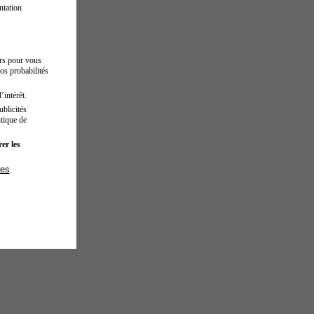
ntation
urs pour vous
os probabilités
’intérêt.
blicités
tique de
er les
ies
.