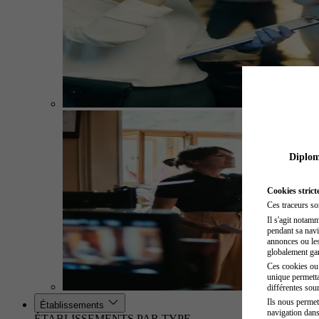
Diplome
Cookies strict
Ces traceurs so
Il s'agit notam
pendant sa navig
annonces ou les 
globalement gara
Ces cookies ou t
unique permetta
différentes sour
Ils nous permet
Établissements
navigation dans
ÉTABLISSEMENTS PAR TYPE