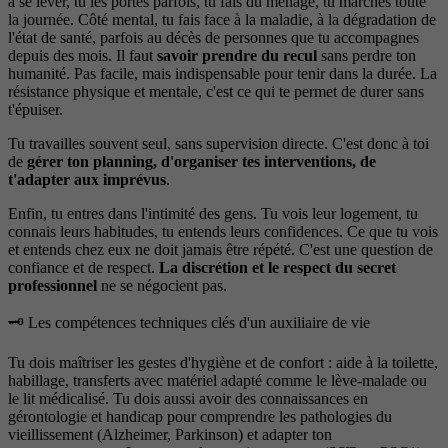
à se lever, tu les portes parfois, tu fais du ménage, tu marches toute
la journée. Côté mental, tu fais face à la maladie, à la dégradation de
l'état de santé, parfois au décès de personnes que tu accompagnes
depuis des mois. Il faut
savoir prendre du recul
sans perdre ton
humanité. Pas facile, mais indispensable pour tenir dans la durée. La
résistance physique et mentale, c'est ce qui te permet de durer sans
t'épuiser.
Tu travailles souvent seul, sans supervision directe. C'est donc à toi
de
gérer ton planning, d'organiser tes interventions, de
t'adapter aux imprévus
.
Enfin, tu entres dans l'intimité des gens. Tu vois leur logement, tu
connais leurs habitudes, tu entends leurs confidences. Ce que tu vois
et entends chez eux ne doit jamais être répété. C'est une question de
confiance et de respect.
La discrétion et le respect du secret
professionnel
ne se négocient pas.
🗝️ Les compétences techniques clés d'un auxiliaire de vie
Tu dois maîtriser les gestes d'hygiène et de confort : aide à la toilette,
habillage, transferts avec matériel adapté comme le lève-malade ou
le lit médicalisé. Tu dois aussi avoir des connaissances en
gérontologie et handicap pour comprendre les pathologies du
vieillissement (Alzheimer, Parkinson) et adapter ton