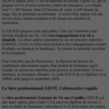
DEAVS depuis 2016. C'est un diplôme de niveau 3 (post-3ᵉ), qui se
prépare en 9 à 24 mois selon les centres de formation. Le volume
total ? 1 407 heures, dont 525 heures de cours et 840 heures de
stage. Pas de prérequis académique : il suffit d'être majeur (16 ans
révolus dans certains instituts) et de réussir un entretien de
motivation.
Le DEAES propose trois spécialités. Celle qui t'intéresse pour
devenir auxiliaire de vie, c'est l'
accompagnement à la vie à
domicile
. Les deux autres concernent la vie en structure collective
(EHPAD, foyers) et l'éducation inclusive (accompagnement scolaire
d'enfants en situation de handicap). Tu choisis ta spécialité au début
de la formation.
Pour t'inscrire, pas de Parcoursup : tu déposes un dossier de
candidature directement auprès d'un institut de formation agréé.
Ensuite, tu passes un entretien pour prouver ta motivation. Si tu es
retenu(e), la formation démarre. Le code RNCP de ce diplôme est le
36004, actif jusqu'en septembre 2026.
Le titre professionnel ADVF, l'alternative rapide
Le
titre professionnel Assistant de Vie aux Familles
(ADVF) est
une autre option, plus courte. C'est aussi un diplôme de niveau 3,
mais la durée de formation varie entre 6 et 12 mois selon les centres.