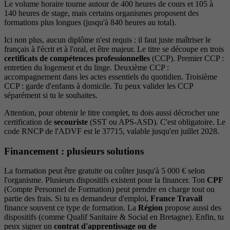
Le volume horaire tourne autour de 400 heures de cours et 105 à
140 heures de stage, mais certains organismes proposent des
formations plus longues (jusqu'à 840 heures au total).
Ici non plus, aucun diplôme n'est requis : il faut juste maîtriser le
français à l'écrit et à l'oral, et être majeur. Le titre se découpe en trois
certificats de compétences professionnelles
(CCP). Premier CCP :
entretien du logement et du linge. Deuxième CCP :
accompagnement dans les actes essentiels du quotidien. Troisième
CCP : garde d'enfants à domicile. Tu peux valider les CCP
séparément si tu le souhaites.
Attention, pour obtenir le titre complet, tu dois aussi décrocher une
certification de
secouriste
(SST ou APS-ASD). C'est obligatoire. Le
code RNCP de l'ADVF est le 37715, valable jusqu'en juillet 2028.
Financement : plusieurs solutions
La formation peut être gratuite ou coûter jusqu'à 5 000 € selon
l'organisme. Plusieurs dispositifs existent pour la financer. Ton
CPF
(Compte Personnel de Formation) peut prendre en charge tout ou
partie des frais. Si tu es demandeur d'emploi,
France Travail
finance souvent ce type de formation. La
Région
propose aussi des
dispositifs (comme Qualif Sanitaire & Social en Bretagne). Enfin, tu
peux signer un
contrat d'apprentissage ou de