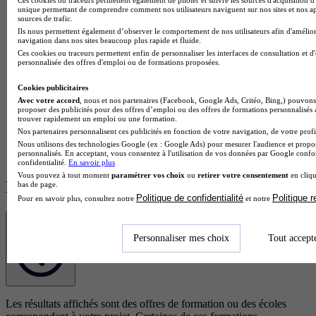
qui te correspondent.
unique permettant de comprendre comment nos utilisateurs naviguent sur nos sites et nos ap
sources de trafic.
Les champs marqués d’un
*
sont obligatoires
Ils nous permettent également d’observer le comportement de nos utilisateurs afin d'amélior
navigation dans nos sites beaucoup plus rapide et fluide.
Ces cookies ou traceurs permettent enfin de personnaliser les interfaces de consultation et d
Quel est ton statut ?
personnalisée des offres d'emploi ou de formations proposées.
À quel niveau seras-tu pour cette formation ?
Cookies publicitaires
Avec votre accord
, nous et nos partenaires (Facebook, Google Ads, Critéo, Bing,) pouvons 
proposer des publicités pour des offres d’emploi ou des offres de formations personnalisés
En quelle classe es-tu ?
trouver rapidement un emploi ou une formation.
Nos partenaires personnalisent ces publicités en fonction de votre navigation, de votre profil
Nous utilisons des technologies Google (ex : Google Ads) pour mesurer l'audience et propos
Commencer
personnalisés. En acceptant, vous consentez à l'utilisation de vos données par Google conf
confidentialité.
En savoir plus
Vous pouvez à tout moment
paramétrer vos choix
ou
retirer votre consentement
en cliqu
Les écoles à la une
bas de page.
Politique de confidentialité
Politique 
Pour en savoir plus, consultez notre
et notre
Transparence
Personnaliser mes choix
Tout accept
Les résultats affichés sont des offres de formation ou des écoles