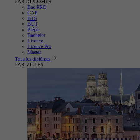
PAR DIPLÔMES
Bac PRO
CAP
BTS
BUT
Prépa
Bachelor
Licence
Licence Pro
Master
Tous les diplômes
PAR VILLES