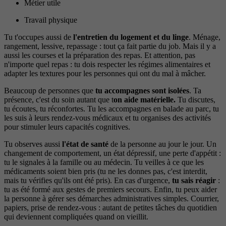
Métier utile
Travail physique
Tu t'occupes aussi de
l'entretien du logement et du linge
. Ménage,
rangement, lessive, repassage : tout ça fait partie du job. Mais il y a
aussi les courses et la préparation des repas. Et attention, pas
n'importe quel repas : tu dois respecter les régimes alimentaires et
adapter les textures pour les personnes qui ont du mal à mâcher.
Beaucoup de personnes que
tu accompagnes sont isolées
. Ta
présence, c'est du soin autant que t
on aide matérielle.
Tu discutes,
tu écoutes, tu réconfortes. Tu les accompagnes en balade au parc, tu
les suis à leurs rendez-vous médicaux et tu organises des activités
pour stimuler leurs capacités cognitives.
Tu observes aussi
l'état de santé
de la personne au jour le jour. Un
changement de comportement, un état dépressif, une perte d'appétit :
tu le signales à la famille ou au médecin. Tu veilles à ce que les
médicaments soient bien pris (tu ne les donnes pas, c'est interdit,
mais tu vérifies qu'ils ont été pris). En cas d'urgence,
tu sais réagir
:
tu as été formé aux gestes de premiers secours. Enfin, tu peux aider
la personne à gérer ses démarches administratives simples. Courrier,
papiers, prise de rendez-vous : autant de petites tâches du quotidien
qui deviennent compliquées quand on vieillit.