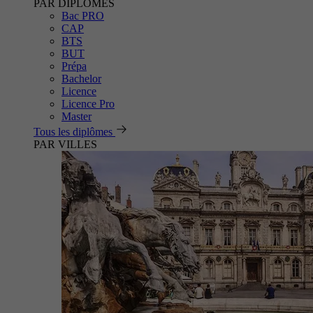
PAR DIPLÔMES
Bac PRO
CAP
BTS
BUT
Prépa
Bachelor
Licence
Licence Pro
Master
Tous les diplômes
PAR VILLES