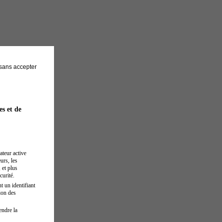
sans accepter
es et de
ateur active
urs, les
 et plus
curité.
t un identifiant
ion des
endre la