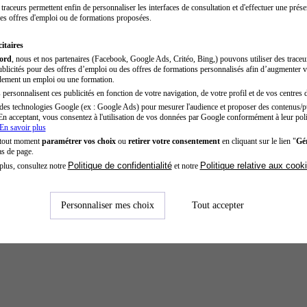
traceurs permettent enfin de personnaliser les interfaces de consultation et d'effectuer une prése
es offres d'emploi ou de formations proposées.
itaires
cord
, nous et nos partenaires (Facebook, Google Ads, Critéo, Bing,) pouvons utiliser des trace
blicités pour des offres d’emploi ou des offres de formations personnalisés afin d’augmenter v
dement un emploi ou une formation.
personnalisent ces publicités en fonction de votre navigation, de votre profil et de vos centres d
des technologies Google (ex : Google Ads) pour mesurer l'audience et proposer des contenus/pu
En acceptant, vous consentez à l'utilisation de vos données par Google conformément à leur poli
En savoir plus
 tout moment
paramétrer vos choix
ou
retirer votre consentement
en cliquant sur le lien "
Gér
as de page.
Politique de confidentialité
Politique relative aux cook
plus, consultez notre
et notre
Personnaliser mes choix
Tout accepter