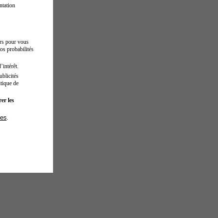
ntation
urs pour vous
os probabilités
’intérêt.
blicités
tique de
er les
ies
.