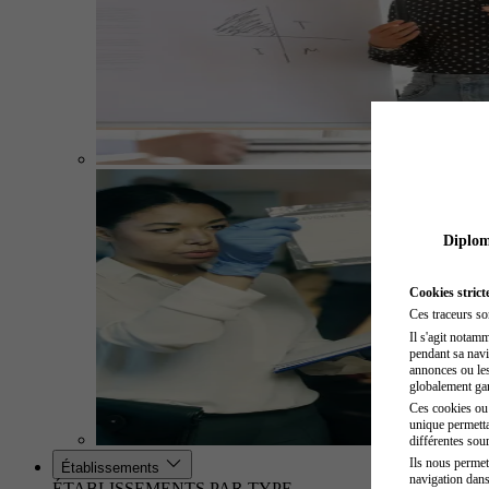
Diplome
Cookies strict
Ces traceurs so
Il s'agit notam
pendant sa navig
annonces ou les 
globalement gara
Ces cookies ou t
unique permetta
différentes sour
Ils nous permet
Établissements
navigation dans
ÉTABLISSEMENTS PAR TYPE