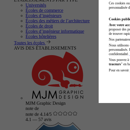
Ces cookies ou 
Universités
personnalisée d
Écoles de commerce
Écoles d’ingénieurs
Cookies public
Écoles des métiers de l’architecture
Avec votre ac
Écoles de droit
proposer des pu
Écoles d’ingénieur informatique
de trouver rapi
Écoles hôtelières
Nos partenaires 
Toutes les écoles
Nous utilisons 
AVIS DES ÉTABLISSEMENTS
personnalisés. 
confidentialité.
Vous pouvez à
traceurs
" en b
Pour en savoir 
MJM Graphic Design
note de
note de 4.14/5
4.1
—
57 avis