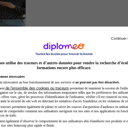
Continuer 
Chef de projet
o utilise des traceurs et d’autres données pour rendre la recherche d’écol
formations encore plus efficace.
ement nécessaires
nt nécessaires au bon fonctionnement de nos services et
ne peuvent pas être désactivés
.
de l'ensemble des cookies ou traceurs
ment
permettant de maintenir la session de l'utilis
ation sur le site, de stocker des informations temporaires telles que les préférences des utilisate
offres vues, gérer les processus d'identification de l'utilisateur, vérifier s'il est connecté ou non,
ntir la sécurité du site web en détectant les tentatives d'accès frauduleux ou les violations de sé
raceurs permettent également de piloter et suivre les sources d'acquisition d'audience en utilisan
nt de comprendre comment nos utilisateurs naviguent sur nos sites et nos applications en fonct
Inspecteur de police
ces de trafic.
tent également d’observer le comportement de nos utilisateurs afin d'améliorer nos produits et r
 nos sites beaucoup plus rapide et fluide.