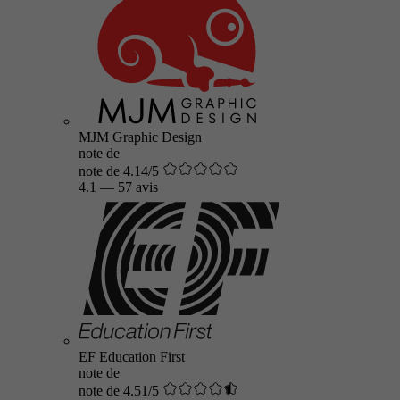
MJM Graphic Design
note de
note de 4.14/5
4.1
—
57 avis
EF Education First
note de
note de 4.51/5