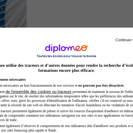
Continuer 
Hôtesse de l'air steward
o utilise des traceurs et d’autres données pour rendre la recherche d’écol
formations encore plus efficace.
ement nécessaires
nt nécessaires au bon fonctionnement de nos services et
ne peuvent pas être désactivés
.
de l'ensemble des cookies ou traceurs
ment
permettant de maintenir la session de l'utilis
ation sur le site, de stocker des informations temporaires telles que les préférences des utilisate
offres vues, gérer les processus d'identification de l'utilisateur, vérifier s'il est connecté ou non,
ntir la sécurité du site web en détectant les tentatives d'accès frauduleux ou les violations de sé
raceurs permettent également de piloter et suivre les sources d'acquisition d'audience en utilisan
nt de comprendre comment nos utilisateurs naviguent sur nos sites et nos applications en fonct
Secrétaire médicale
ces de trafic.
tent également d’observer le comportement de nos utilisateurs afin d'améliorer nos produits et r
 nos sites beaucoup plus rapide et fluide.