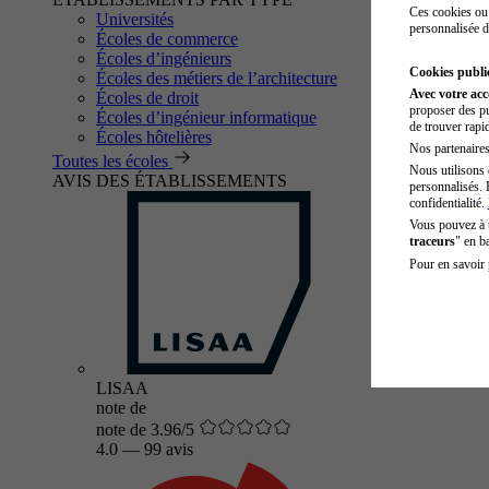
Ces cookies ou 
Universités
personnalisée d
Écoles de commerce
Écoles d’ingénieurs
Cookies public
Écoles des métiers de l’architecture
Avec votre ac
Écoles de droit
proposer des pu
Écoles d’ingénieur informatique
de trouver rapi
Écoles hôtelières
Nos partenaires 
Toutes les écoles
Nous utilisons 
AVIS DES ÉTABLISSEMENTS
personnalisés. 
confidentialité.
Vous pouvez à
traceurs
" en b
Pour en savoir 
LISAA
note de
note de 3.96/5
4.0
—
99 avis