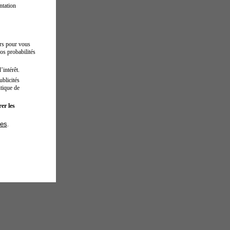
ntation
urs pour vous
os probabilités
’intérêt.
blicités
tique de
er les
ies
.