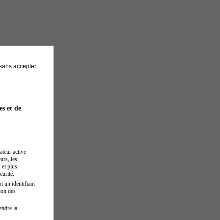
sans accepter
es et de
ateur active
urs, les
 et plus
curité.
t un identifiant
ion des
endre la