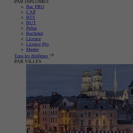
PAR DIPLÔMES
Bac PRO
CAP
BTS
BUT
Prépa
Bachelor
Licence
Licence Pro
Master
Tous les diplômes
PAR VILLES