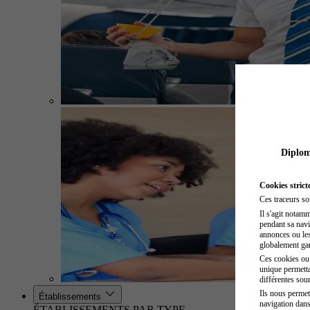
Diplome
Cookies strict
Ces traceurs so
Il s'agit notam
pendant sa navig
annonces ou les 
globalement gara
Ces cookies ou t
unique permetta
différentes sour
Ils nous permet
Établissements
navigation dans
ÉTABLISSEMENTS PAR TYPE