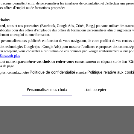
traceurs permettent enfin de personnaliser les interfaces de consultation et d'effectuer une prése
es offres d'emploi ou de formations proposées.
itaires
cord
, nous et nos partenaires (Facebook, Google Ads, Critéo, Bing,) pouvons utiliser des trace
blicités pour des offres d’emploi ou des offres de formations personnalisés afin d’augmenter v
dement un emploi ou une formation.
personnalisent ces publicités en fonction de votre navigation, de votre profil et de vos centres d
des technologies Google (ex : Google Ads) pour mesurer l'audience et proposer des contenus/pu
En acceptant, vous consentez à l'utilisation de vos données par Google conformément à leur poli
En savoir plus
 tout moment
paramétrer vos choix
ou
retirer votre consentement
en cliquant sur le lien "
Gér
as de page.
Politique de confidentialité
Politique relative aux cook
plus, consultez notre
et notre
Personnaliser mes choix
Tout accepter