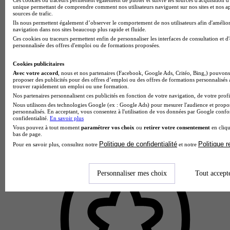
unique permettant de comprendre comment nos utilisateurs naviguent sur nos sites et nos ap
sources de trafic.
Ils nous permettent également d’observer le comportement de nos utilisateurs afin d'amélior
navigation dans nos sites beaucoup plus rapide et fluide.
Ces cookies ou traceurs permettent enfin de personnaliser les interfaces de consultation et d
personnalisée des offres d'emploi ou de formations proposées.
Cookies publicitaires
Avec votre accord
, nous et nos partenaires (Facebook, Google Ads, Critéo, Bing,) pouvons 
proposer des publicités pour des offres d’emploi ou des offres de formations personnalisés
trouver rapidement un emploi ou une formation.
Nos partenaires personnalisent ces publicités en fonction de votre navigation, de votre profil
Nous utilisons des technologies Google (ex : Google Ads) pour mesurer l'audience et propos
personnalisés. En acceptant, vous consentez à l'utilisation de vos données par Google conf
confidentialité.
En savoir plus
Vous pouvez à tout moment
paramétrer vos choix
ou
retirer votre consentement
en cliqu
bas de page.
Politique de confidentialité
Politique 
Pour en savoir plus, consultez notre
et notre
Personnaliser mes choix
Tout accept