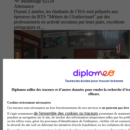
Montrouge 92120
Alternance
Durant 2 années, les étudiants de l’ISA sont préparés aux
épreuves du BTS "Métiers de l'Audiovisuel" par des
professionnels en activité reconnus par leurs pairs, excellents
pédagogues et…
Diplomeo utilise des traceurs et d’autres données pour rendre la recherche d’éco
efficace.
Cookies strictement nécessaires
Ces traceurs sont nécessaires au bon fonctionnement de nos services et
ne peuvent pas être 
de l'ensemble des cookies ou traceurs
Il s'agit notamment
permettant de maintenir 
pendant sa navigation sur le site, de stocker des informations temporaires telles que les préf
ou les offres vues, gérer les processus d'identification de l'utilisateur, vérifier s'il est conn
la sécurité du site web en détectant les tentatives d'accès frauduleux ou les violations de sécu
Ces cookies ou traceurs permettent également de piloter et suivre les sources d'acquisition d'