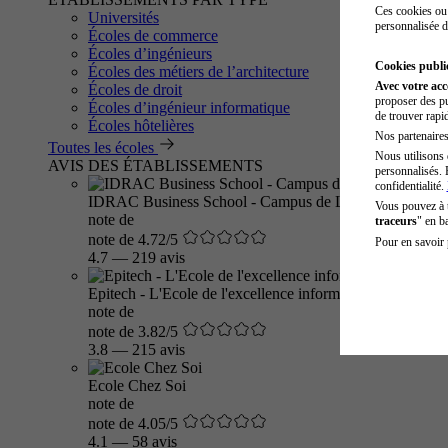
Ces cookies ou 
Universités
personnalisée d
Écoles de commerce
Écoles d’ingénieurs
Cookies public
Écoles des métiers de l’architecture
Avec votre ac
Écoles de droit
proposer des pu
Écoles d’ingénieur informatique
de trouver rapi
Écoles hôtelières
Nos partenaires 
Toutes les écoles
Nous utilisons 
AVIS DES ÉTABLISSEMENTS
personnalisés. 
confidentialité.
IDRAC Business School - Campus de Lyon
Vous pouvez à
note de
traceurs
" en b
note de 4.72/5
Pour en savoir 
4.7
—
219 avis
Epitech - L'Ecole de l'excellence informatique
note de
note de 3.82/5
3.8
—
215 avis
Ecole Chez Soi
note de
note de 4.05/5
4.1
—
58 avis