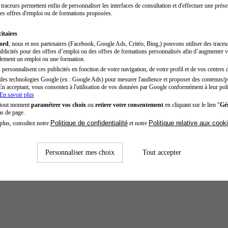
traceurs permettent enfin de personnaliser les interfaces de consultation et d'effectuer une prése
es offres d'emploi ou de formations proposées.
itaires
cord
, nous et nos partenaires (Facebook, Google Ads, Critéo, Bing,) pouvons utiliser des trace
blicités pour des offres d’emploi ou des offres de formations personnalisés afin d’augmenter v
dement un emploi ou une formation.
personnalisent ces publicités en fonction de votre navigation, de votre profil et de vos centres d
des technologies Google (ex : Google Ads) pour mesurer l'audience et proposer des contenus/pu
En acceptant, vous consentez à l'utilisation de vos données par Google conformément à leur poli
En savoir plus
 tout moment
paramétrer vos choix
ou
retirer votre consentement
en cliquant sur le lien "
Gér
as de page.
Politique de confidentialité
Politique relative aux cook
plus, consultez notre
et notre
Personnaliser mes choix
Tout accepter