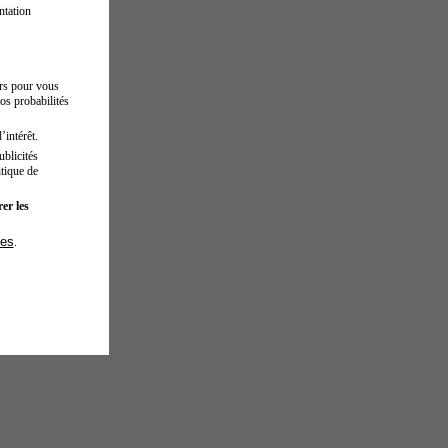
ntation
urs pour vous
os probabilités
’intérêt.
blicités
tique de
er les
ies
.