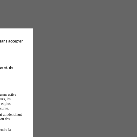
sans accepter
es et de
ateur active
urs, les
 et plus
curité.
t un identifiant
ion des
endre la