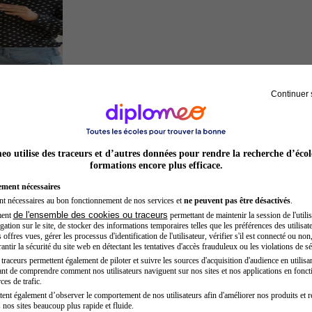
Continuer 
Chef de projet
o utilise des traceurs et d’autres données pour rendre la recherche d’écol
formations encore plus efficace.
ement nécessaires
nt nécessaires au bon fonctionnement de nos services et
ne peuvent pas être désactivés
.
de l'ensemble des cookies ou traceurs
ment
permettant de maintenir la session de l'utilis
ation sur le site, de stocker des informations temporaires telles que les préférences des utilisate
offres vues, gérer les processus d'identification de l'utilisateur, vérifier s'il est connecté ou non,
ntir la sécurité du site web en détectant les tentatives d'accès frauduleux ou les violations de sé
raceurs permettent également de piloter et suivre les sources d'acquisition d'audience en utilisan
nt de comprendre comment nos utilisateurs naviguent sur nos sites et nos applications en fonct
Opticien
ces de trafic.
tent également d’observer le comportement de nos utilisateurs afin d'améliorer nos produits et r
 nos sites beaucoup plus rapide et fluide.