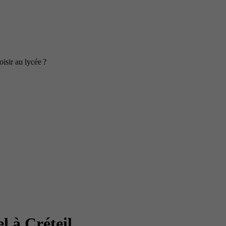
isir au lycée ?
l à Créteil