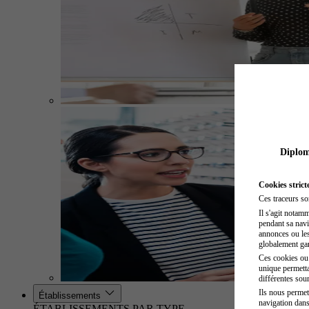
Diplome
Cookies strict
Ces traceurs so
Il s'agit notam
pendant sa navig
annonces ou les 
globalement gara
Ces cookies ou t
unique permetta
différentes sour
Ils nous permet
Établissements
navigation dans
ÉTABLISSEMENTS PAR TYPE