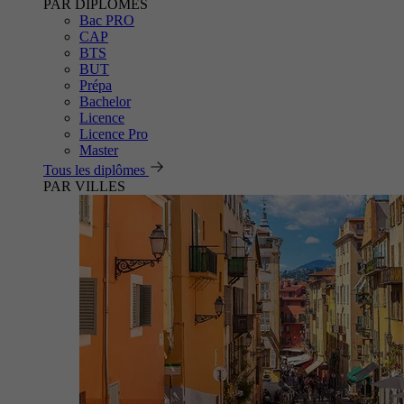
PAR DIPLÔMES
Bac PRO
CAP
BTS
BUT
Prépa
Bachelor
Licence
Licence Pro
Master
Tous les diplômes
PAR VILLES