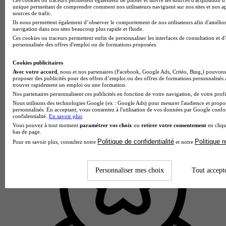
unique permettant de comprendre comment nos utilisateurs naviguent sur nos sites et nos ap
sources de trafic.
Ils nous permettent également d’observer le comportement de nos utilisateurs afin d'amélior
navigation dans nos sites beaucoup plus rapide et fluide.
Ces cookies ou traceurs permettent enfin de personnaliser les interfaces de consultation et d
personnalisée des offres d'emploi ou de formations proposées.
Cookies publicitaires
Avec votre accord
, nous et nos partenaires (Facebook, Google Ads, Critéo, Bing,) pouvons 
proposer des publicités pour des offres d’emploi ou des offres de formations personnalisés
trouver rapidement un emploi ou une formation.
Nos partenaires personnalisent ces publicités en fonction de votre navigation, de votre profil
Nous utilisons des technologies Google (ex : Google Ads) pour mesurer l'audience et propos
personnalisés. En acceptant, vous consentez à l'utilisation de vos données par Google conf
confidentialité.
En savoir plus
Vous pouvez à tout moment
paramétrer vos choix
ou
retirer votre consentement
en cliqu
bas de page.
Politique de confidentialité
Politique 
Pour en savoir plus, consultez notre
et notre
Personnaliser mes choix
Tout accept