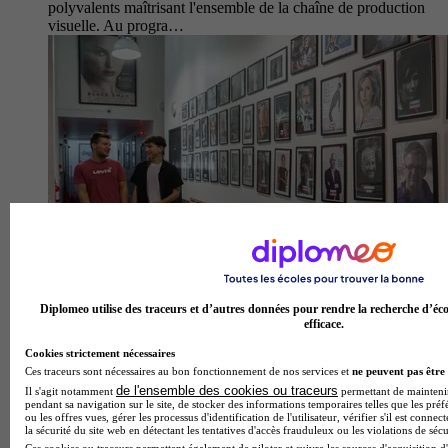
polyvalents maîtrisant l'ensemble de la chaîne de production
visuelle. Au progra…
Diplomeo utilise des traceurs et d’autres données pour rendre la recherche d’éco
efficace.
Cookies strictement nécessaires
Ces traceurs sont nécessaires au bon fonctionnement de nos services et
ne peuvent pas être 
de l'ensemble des cookies ou traceurs
Il s'agit notamment
permettant de maintenir 
pendant sa navigation sur le site, de stocker des informations temporaires telles que les préf
ou les offres vues, gérer les processus d'identification de l'utilisateur, vérifier s'il est conn
la sécurité du site web en détectant les tentatives d'accès frauduleux ou les violations de sécu
Ces cookies ou traceurs permettent également de piloter et suivre les sources d'acquisition d'