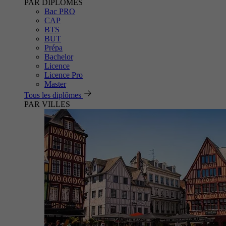
PAR DIPLÔMES
Bac PRO
CAP
BTS
BUT
Prépa
Bachelor
Licence
Licence Pro
Master
Tous les diplômes
PAR VILLES