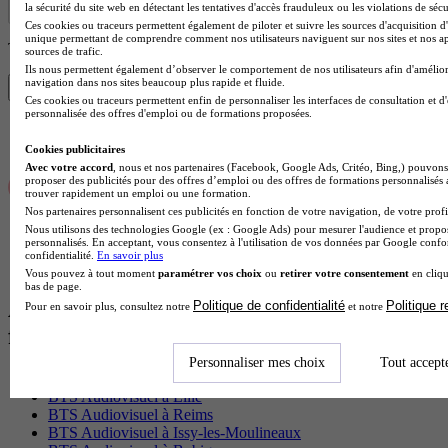
la sécurité du site web en détectant les tentatives d'accès frauduleux ou les violations de sécu
Ces cookies ou traceurs permettent également de piloter et suivre les sources d'acquisition d'
unique permettant de comprendre comment nos utilisateurs naviguent sur nos sites et nos ap
Trouve ton BTS en 1 min avec Diplomeo !
sources de trafic.
Ils nous permettent également d’observer le comportement de nos utilisateurs afin d'amélior
navigation dans nos sites beaucoup plus rapide et fluide.
Trouver mon école
Ces cookies ou traceurs permettent enfin de personnaliser les interfaces de consultation et d
personnalisée des offres d'emploi ou de formations proposées.
Cookies publicitaires
Avec votre accord
, nous et nos partenaires (Facebook, Google Ads, Critéo, Bing,) pouvons 
proposer des publicités pour des offres d’emploi ou des offres de formations personnalisés
trouver rapidement un emploi ou une formation.
Nos partenaires personnalisent ces publicités en fonction de votre navigation, de votre profil
Nous utilisons des technologies Google (ex : Google Ads) pour mesurer l'audience et propos
personnalisés. En acceptant, vous consentez à l'utilisation de vos données par Google conf
confidentialité.
En savoir plus
Vous pouvez à tout moment
paramétrer vos choix
ou
retirer votre consentement
en cliqu
bas de page.
Autres villes proches de Saint-Quentin où
Politique de confidentialité
Politique 
Pour en savoir plus, consultez notre
et notre
faire son BTS Audiovisuel
Personnaliser mes choix
Tout accept
BTS Audiovisuel à Paris
BTS Audiovisuel à Lille
BTS Audiovisuel à Reims
BTS Audiovisuel à Issy-les-Moulineaux