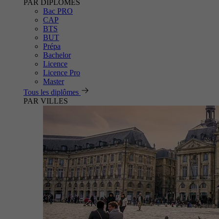
PAR DIPLÔMES
Bac PRO
CAP
BTS
BUT
Prépa
Bachelor
Licence
Licence Pro
Master
Tous les diplômes
PAR VILLES