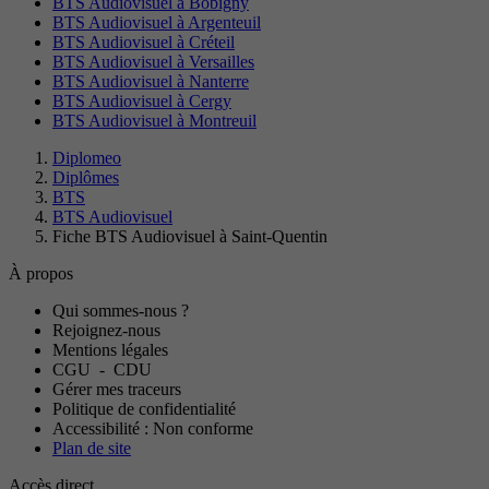
BTS Audiovisuel à Bobigny
BTS Audiovisuel à Argenteuil
BTS Audiovisuel à Créteil
BTS Audiovisuel à Versailles
BTS Audiovisuel à Nanterre
BTS Audiovisuel à Cergy
BTS Audiovisuel à Montreuil
Diplomeo
Diplômes
BTS
BTS Audiovisuel
Fiche BTS Audiovisuel à Saint-Quentin
À propos
Qui sommes-nous ?
Rejoignez-nous
Mentions légales
CGU
-
CDU
Gérer mes traceurs
Politique de confidentialité
Accessibilité : Non conforme
Plan de site
Accès direct