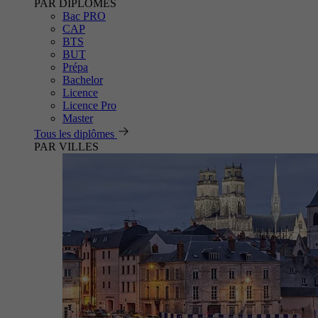
PAR DIPLÔMES
Bac PRO
CAP
BTS
BUT
Prépa
Bachelor
Licence
Licence Pro
Master
Tous les diplômes
PAR VILLES