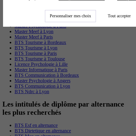
Master Psychologie à Lyon
Licence Psychologie à Toulouse
Master Psychologie à Lille
Personnaliser mes choix
Tout accepter
Master Psychologie à Montpellier
Master Psychologie à Paris
Master Meef à Lyon
Master Meef à Paris
BTS Tourisme à Bordeaux
BTS Tourisme à Lyon
BTS Tourisme à Paris
BTS Tourisme à Toulouse
Licence Psychologie à Lille
Master Informatique à Paris
BTS Communication à Bordeaux
Master Psychologie à Angers
BTS Communication à Lyon
BTS Ndrc à Lyon
Les intitulés de diplôme par alternance
les plus recherchés
BTS Esf en alternance
BTS Dietetique en alternance