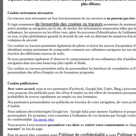
Master Data science
plus efficace.
Master Meef
MBA International Business
Cookies strictement nécessaires
BTS Sam
Ces traceurs sont nécessaires au bon fonctionnement de nos services et
ne peuvent pas être 
BTS Sio
de l'ensemble des cookies ou traceurs
Il s'agit notamment
permettant de maintenir 
active pendant sa navigation sur le site, de stocker des informations temporaires telles que l
BTS Communication
utilisateurs, les annonces ou les offres vues, gérer les processus d'identification de l'utilisateu
BTS Esf
ou non, et plus globalement garantir la sécurité du site web en détectant les tentatives d'acc
Licence Science de l education
violations de sécurité.
BTS Pi
Ces cookies ou traceurs permettent également de piloter et suivre les sources d'acquisition d
identifiant unique permettant de comprendre comment nos utilisateurs naviguent sur nos site
Master International Business
fonction des différentes sources de trafic.
BTS Sp3s
Ils nous permettent également d’observer le comportement de nos utilisateurs afin d'amélior
BAC Pro Assp
navigation dans nos sites beaucoup plus rapide et fluide.
BTS Gpme
Ces cookies ou traceurs permettent enfin de personnaliser les interfaces de consultation et d
personnalisée des offres d'emploi ou de formations proposées.
Master MA
BTS Dietetique
Cookies publicitaires
Master Mass
Avec votre accord
, nous et nos partenaires (Facebook, Google Ads, Critéo, Bing,) pouvons 
Cap Cuisine
vous proposer des publicités pour des offres d’emploi ou des offres de formations personna
probabilités de trouver rapidement un emploi ou une formation.
Les intitulés de diplôme par ville les plus
Nos partenaires personnalisent ces publicités en fonction de votre navigation, de votre profi
d’intérêt.
recherchés
Nous utilisons des technologies Google (ex : Google Ads) pour mesurer l'audience et propos
personnalisés. En acceptant, vous consentez à l'utilisation de vos données par Google conf
de confidentialité.
En savoir plus
Master Meef à Lille
Vous pouvez à tout moment
paramétrer vos choix
ou
retirer votre consentement
en cliqu
Prépa Medecine à Paris
traceurs
" en bas de page.
Licence Psychologie à Paris
Politique de confidentialité
Politique 
Pour en savoir plus, consultez notre
et notre