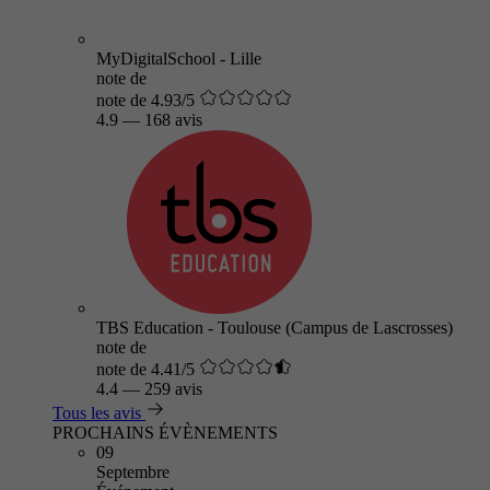
MyDigitalSchool - Lille
note de
note de 4.93/5
4.9
—
168 avis
TBS Education - Toulouse (Campus de Lascrosses)
note de
note de 4.41/5
4.4
—
259 avis
Tous les avis
PROCHAINS ÉVÈNEMENTS
09
Septembre