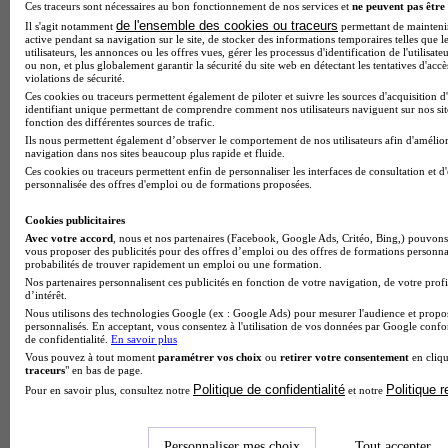
Ces traceurs sont nécessaires au bon fonctionnement de nos services et
ne peuvent pas être 
de l'ensemble des cookies ou traceurs
Il s'agit notamment
permettant de maintenir 
active pendant sa navigation sur le site, de stocker des informations temporaires telles que l
utilisateurs, les annonces ou les offres vues, gérer les processus d'identification de l'utilisateu
ou non, et plus globalement garantir la sécurité du site web en détectant les tentatives d'acc
violations de sécurité.
Ces cookies ou traceurs permettent également de piloter et suivre les sources d'acquisition d
identifiant unique permettant de comprendre comment nos utilisateurs naviguent sur nos site
fonction des différentes sources de trafic.
Ils nous permettent également d’observer le comportement de nos utilisateurs afin d'amélior
navigation dans nos sites beaucoup plus rapide et fluide.
Ces cookies ou traceurs permettent enfin de personnaliser les interfaces de consultation et d
personnalisée des offres d'emploi ou de formations proposées.
Cookies publicitaires
Avec votre accord
, nous et nos partenaires (Facebook, Google Ads, Critéo, Bing,) pouvons 
vous proposer des publicités pour des offres d’emploi ou des offres de formations personna
probabilités de trouver rapidement un emploi ou une formation.
Nos partenaires personnalisent ces publicités en fonction de votre navigation, de votre profi
d’intérêt.
Note de 2 sur 5
Nous utilisons des technologies Google (ex : Google Ads) pour mesurer l'audience et propos
personnalisés. En acceptant, vous consentez à l'utilisation de vos données par Google conf
de confidentialité.
En savoir plus
Vous pouvez à tout moment
paramétrer vos choix
ou
retirer votre consentement
en cliqu
traceurs
" en bas de page.
Politique de confidentialité
Politique 
Pour en savoir plus, consultez notre
et notre
Personnaliser mes choix
Tout accepter