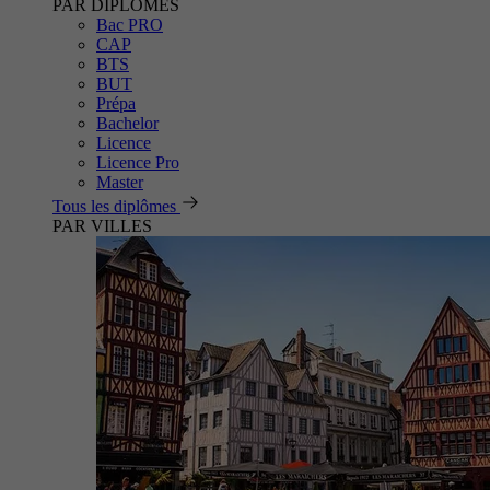
PAR DIPLÔMES
Bac PRO
CAP
BTS
BUT
Prépa
Bachelor
Licence
Licence Pro
Master
Tous les diplômes
PAR VILLES