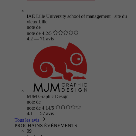
IAE Lille University school of management - site du
vieux Lille
note de
note de 4.2/5
4.2
—
71 avis
MJM Graphic Design
note de
note de 4.14/5
4.1
—
57 avis
Tous les avis
PROCHAINS ÉVÈNEMENTS
09