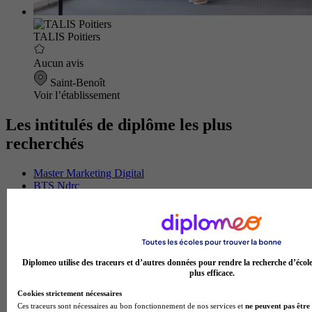
TALIS Poitiers
Aucun avis
Saint-Benoît
Voir l’établissement
Les intitulés de diplôme les plus
recherchés
Master Marketing Digital
BTS Ndrc
BTS Mco
Master Data science
Master Meef
MBA International Business
BTS Sam
BTS Sio
Diplomeo utilise des traceurs et d’autres données pour rendre la recherche d’écol
BTS Communication
plus efficace.
BTS Esf
Cookies strictement nécessaires
Licence Science de l education
Ces traceurs sont nécessaires au bon fonctionnement de nos services et
ne peuvent pas être 
BTS Pi