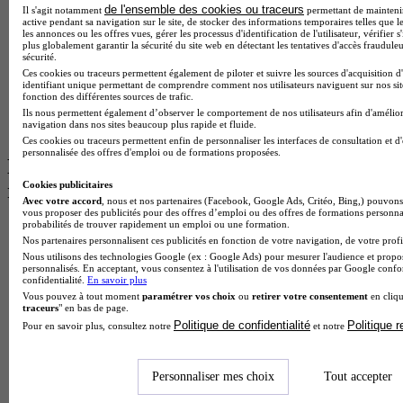
de l'ensemble des cookies ou traceurs
Il s'agit notamment
permettant de maintenir 
Master International Business
active pendant sa navigation sur le site, de stocker des informations temporaires telles que le
BTS Sp3s
les annonces ou les offres vues, gérer les processus d'identification de l'utilisateur, vérifier s
BAC Pro Assp
plus globalement garantir la sécurité du site web en détectant les tentatives d'accès fraudule
sécurité.
BTS Gpme
Ces cookies ou traceurs permettent également de piloter et suivre les sources d'acquisition d
Master MA
identifiant unique permettant de comprendre comment nos utilisateurs naviguent sur nos site
BTS Dietetique
fonction des différentes sources de trafic.
Master Mass
Ils nous permettent également d’observer le comportement de nos utilisateurs afin d'amélior
navigation dans nos sites beaucoup plus rapide et fluide.
Cap Cuisine
Ces cookies ou traceurs permettent enfin de personnaliser les interfaces de consultation et d
personnalisée des offres d'emploi ou de formations proposées.
Les intitulés de diplôme par ville les plus
recherchés
Cookies publicitaires
Avec votre accord
, nous et nos partenaires (Facebook, Google Ads, Critéo, Bing,) pouvons 
vous proposer des publicités pour des offres d’emploi ou des offres de formations personna
probabilités de trouver rapidement un emploi ou une formation.
Master Meef à Lille
Nos partenaires personnalisent ces publicités en fonction de votre navigation, de votre profil
Prépa Medecine à Paris
Nous utilisons des technologies Google (ex : Google Ads) pour mesurer l'audience et propos
Licence Psychologie à Paris
personnalisés. En acceptant, vous consentez à l'utilisation de vos données par Google conf
Master Psychologie à Lyon
confidentialité.
En savoir plus
Licence Psychologie à Toulouse
Vous pouvez à tout moment
paramétrer vos choix
ou
retirer votre consentement
en cliqu
Master Psychologie à Lille
traceurs
" en bas de page.
Master Psychologie à Montpellier
Politique de confidentialité
Politique 
Pour en savoir plus, consultez notre
et notre
Master Psychologie à Paris
Master Meef à Lyon
Master Meef à Paris
Personnaliser mes choix
Tout accepter
BTS Tourisme à Bordeaux