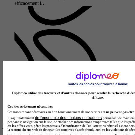
efficacement l…
AE-PBS
BTS - Management commercial opérationnel
Périgueux 24000
Diplomeo utilise des traceurs et d’autres données pour rendre la recherche d’éco
Le BTS Management Commercial Opérationnel proposé par
efficace.
l'Alliance européenne - Périgueux Business School forme des
Cookies strictement nécessaires
collaborateurs polyvalents capables de prendre la
Ces traceurs sont nécessaires au bon fonctionnement de nos services et
ne peuvent pas être 
responsabilité opérati…
de l'ensemble des cookies ou traceurs
Il s'agit notamment
permettant de maintenir 
pendant sa navigation sur le site, de stocker des informations temporaires telles que les préf
Les écoles à la une
ou les offres vues, gérer les processus d'identification de l'utilisateur, vérifier s'il est conn
la sécurité du site web en détectant les tentatives d'accès frauduleux ou les violations de sécu
Ces cookies ou traceurs permettent également de piloter et suivre les sources d'acquisition d'