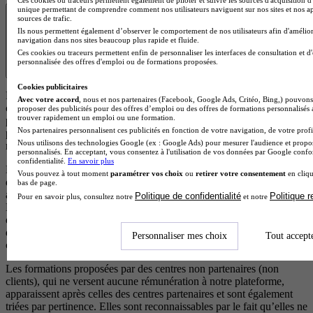
unique permettant de comprendre comment nos utilisateurs naviguent sur nos sites et nos ap
Transparence
sources de trafic.
Ils nous permettent également d’observer le comportement de nos utilisateurs afin d'amélior
navigation dans nos sites beaucoup plus rapide et fluide.
Ces cookies ou traceurs permettent enfin de personnaliser les interfaces de consultation et d
personnalisée des offres d'emploi ou de formations proposées.
Cookies publicitaires
Les résultats affichés sont des offres de formation ou des écoles
Avec votre accord
, nous et nos partenaires (Facebook, Google Ads, Critéo, Bing,) pouvons 
correspondant à votre projet. Certaines de ces formations
proposer des publicités pour des offres d’emploi ou des offres de formations personnalisés
trouver rapidement un emploi ou une formation.
proviennent d’écoles partenaires qui rémunèrent notre plateforme
Nos partenaires personnalisent ces publicités en fonction de votre navigation, de votre profil
pour chaque demande d’information générée. Cela nous permet de
Nous utilisons des technologies Google (ex : Google Ads) pour mesurer l'audience et propos
maintenir un service gratuit et accessible à tous les utilisateurs.
personnalisés. En acceptant, vous consentez à l'utilisation de vos données par Google conf
confidentialité.
En savoir plus
Les offres de formation issues d’écoles partenaires (clients) sont
Vous pouvez à tout moment
paramétrer vos choix
ou
retirer votre consentement
en cliqu
d’abord classées selon leur pertinence par rapport à votre recherche,
bas de page.
afin de vous proposer les formations les plus adaptées à vos besoins.
Politique de confidentialité
Politique 
Pour en savoir plus, consultez notre
et notre
En cas de pertinence équivalente, les résultats sont ensuite ordonnés
en fonction d’un scoring précis qui met en avant les écoles qui
disposent d’éléments de visibilité, d’avis positifs et de campagnes en
Personnaliser mes choix
Tout accept
cours.
Les formations proposées par des centres non partenaires (non
clients), qui ne versent aucune rémunération à notre plateforme,
apparaissent après celles des centres partenaires et sont également
triées par pertinence. Elles sont reconnaissables par le fait qu’elles ne