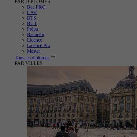
PAR DIPLÔMES
Bac PRO
CAP
BTS
BUT
Prépa
Bachelor
Licence
Licence Pro
Master
Tous les diplômes
PAR VILLES