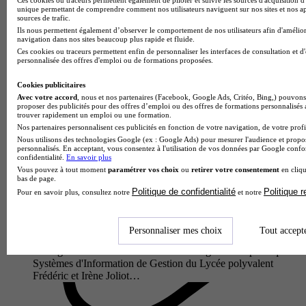
et con…
unique permettant de comprendre comment nos utilisateurs naviguent sur nos sites et nos ap
sources de trafic.
Ils nous permettent également d’observer le comportement de nos utilisateurs afin d'amélior
navigation dans nos sites beaucoup plus rapide et fluide.
Ces cookies ou traceurs permettent enfin de personnaliser les interfaces de consultation et d
personnalisée des offres d'emploi ou de formations proposées.
Cookies publicitaires
Avec votre accord
, nous et nos partenaires (Facebook, Google Ads, Critéo, Bing,) pouvons 
proposer des publicités pour des offres d’emploi ou des offres de formations personnalisés
trouver rapidement un emploi ou une formation.
Nos partenaires personnalisent ces publicités en fonction de votre navigation, de votre profil
Nous utilisons des technologies Google (ex : Google Ads) pour mesurer l'audience et propos
personnalisés. En acceptant, vous consentez à l'utilisation de vos données par Google conf
confidentialité.
En savoir plus
Lycée polyvalent Frédéric et Irène Joliot Curie
Vous pouvez à tout moment
paramétrer vos choix
ou
retirer votre consentement
en cliqu
bas de page.
Bac techno - STMG sciences et technologies du management
Politique de confidentialité
Politique 
Pour en savoir plus, consultez notre
et notre
et de la gestion enseignement spécifique systèmes
d'information de gestion
Nanterre 92000
Personnaliser mes choix
Tout accept
Le Bac Techno STMG Sciences et Technologies du
Management et de la Gestion avec enseignement spécifique
Systèmes d'Information de Gestion du Lycée polyvalent
Frédéric et Irène Joliot…