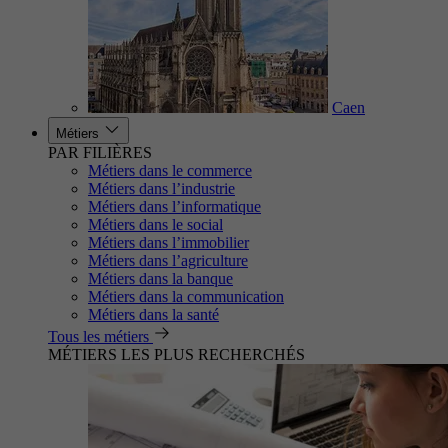
Caen
Métiers
PAR FILIÈRES
Métiers dans le commerce
Métiers dans l’industrie
Métiers dans l’informatique
Métiers dans le social
Métiers dans l’immobilier
Métiers dans l’agriculture
Métiers dans la banque
Métiers dans la communication
Métiers dans la santé
Tous les métiers
MÉTIERS LES PLUS RECHERCHÉS