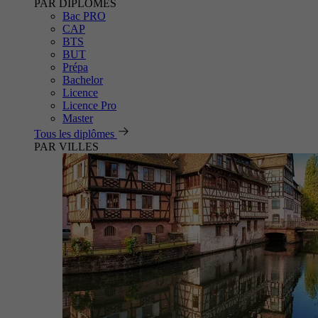
PAR DIPLÔMES
Bac PRO
CAP
BTS
BUT
Prépa
Bachelor
Licence
Licence Pro
Master
Tous les diplômes
PAR VILLES