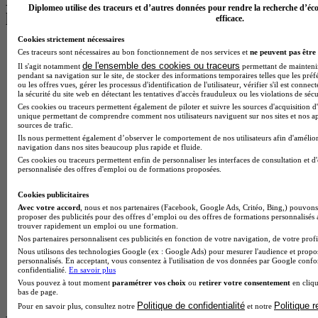
Les intitulés de diplôme par alternance
Diplomeo utilise des traceurs et d’autres données pour rendre la recherche d’éco
les plus recherchés
efficace.
Cookies strictement nécessaires
BTS Esf en alternance
Ces traceurs sont nécessaires au bon fonctionnement de nos services et
ne peuvent pas être 
BTS Dietetique en alternance
de l'ensemble des cookies ou traceurs
Il s'agit notamment
permettant de maintenir 
BTS Mco en alternance
pendant sa navigation sur le site, de stocker des informations temporaires telles que les préf
ou les offres vues, gérer les processus d'identification de l'utilisateur, vérifier s'il est conn
BTS Pi en alternance
la sécurité du site web en détectant les tentatives d'accès frauduleux ou les violations de sécu
BTS Sp3s en alternance
Ces cookies ou traceurs permettent également de piloter et suivre les sources d'acquisition d'
Master CCA en alternance
unique permettant de comprendre comment nos utilisateurs naviguent sur nos sites et nos ap
BTS Ndrc en alternance
sources de trafic.
BTS Sam en alternance
Ils nous permettent également d’observer le comportement de nos utilisateurs afin d'amélior
navigation dans nos sites beaucoup plus rapide et fluide.
Cap Fleuriste en alternance
Ces cookies ou traceurs permettent enfin de personnaliser les interfaces de consultation et d
BTS Sio en alternance
personnalisée des offres d'emploi ou de formations proposées.
MSc Marketing Digital en alternance
BTS Gpme en alternance
Cookies publicitaires
Cap Electricien en alternance
Avec votre accord
, nous et nos partenaires (Facebook, Google Ads, Critéo, Bing,) pouvons 
BTS Gpn en alternance
proposer des publicités pour des offres d’emploi ou des offres de formations personnalisés
trouver rapidement un emploi ou une formation.
BTS Domotique en alternance
Nos partenaires personnalisent ces publicités en fonction de votre navigation, de votre profil
BAC Pro Agora en alternance
Nous utilisons des technologies Google (ex : Google Ads) pour mesurer l'audience et propos
BTS Sta en alternance
personnalisés. En acceptant, vous consentez à l'utilisation de vos données par Google conf
BTS Iris en alternance
confidentialité.
En savoir plus
BTS Tpl en alternance
Vous pouvez à tout moment
paramétrer vos choix
ou
retirer votre consentement
en cliqu
BTS Ati en alternance
bas de page.
Politique de confidentialité
Politique 
Pour en savoir plus, consultez notre
et notre