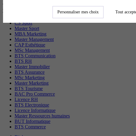
Les diplômes par filière les plus
recherchés
Personnaliser mes choix
Tout accept
CS Sport
Master Sport
MBA Marketing
Master Management
CAP Esthétique
MSc Management
BTS Communication
BTS RH
Master Immobilier
BTS Assurance
MSc Marketing
Master Marketing
BTS Tourisme
BAC Pro Commerce
Licence RH
BTS Electronique
Licence Informatique
Master Ressources humaines
BUT Informatique
BTS Commerce