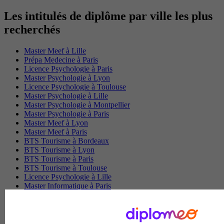
Les intitulés de diplôme par ville les plus
recherchés
Master Meef à Lille
Prépa Medecine à Paris
Licence Psychologie à Paris
Master Psychologie à Lyon
Licence Psychologie à Toulouse
Master Psychologie à Lille
Master Psychologie à Montpellier
Master Psychologie à Paris
Master Meef à Lyon
Master Meef à Paris
BTS Tourisme à Bordeaux
BTS Tourisme à Lyon
BTS Tourisme à Paris
BTS Tourisme à Toulouse
Licence Psychologie à Lille
Master Informatique à Paris
BTS Communication à Bordeaux
Master Psychologie à Angers
BTS Communication à Lyon
BTS Ndrc à Lyon