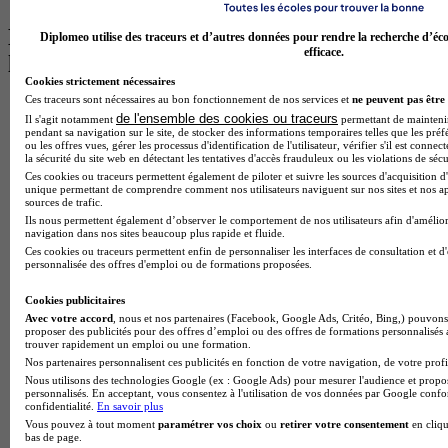
Les intitulés de diplôme par alternance
Diplomeo utilise des traceurs et d’autres données pour rendre la recherche d’éco
efficace.
les plus recherchés
Cookies strictement nécessaires
Ces traceurs sont nécessaires au bon fonctionnement de nos services et
ne peuvent pas être 
BTS Esf en alternance
de l'ensemble des cookies ou traceurs
Il s'agit notamment
permettant de maintenir 
BTS Dietetique en alternance
pendant sa navigation sur le site, de stocker des informations temporaires telles que les préf
BTS Mco en alternance
ou les offres vues, gérer les processus d'identification de l'utilisateur, vérifier s'il est conn
la sécurité du site web en détectant les tentatives d'accès frauduleux ou les violations de sécu
BTS Pi en alternance
Ces cookies ou traceurs permettent également de piloter et suivre les sources d'acquisition d'
BTS Sp3s en alternance
unique permettant de comprendre comment nos utilisateurs naviguent sur nos sites et nos ap
Master CCA en alternance
sources de trafic.
BTS Ndrc en alternance
Ils nous permettent également d’observer le comportement de nos utilisateurs afin d'amélior
BTS Sam en alternance
navigation dans nos sites beaucoup plus rapide et fluide.
Cap Fleuriste en alternance
Ces cookies ou traceurs permettent enfin de personnaliser les interfaces de consultation et d
personnalisée des offres d'emploi ou de formations proposées.
BTS Sio en alternance
MSc Marketing Digital en alternance
Cookies publicitaires
BTS Gpme en alternance
Avec votre accord
, nous et nos partenaires (Facebook, Google Ads, Critéo, Bing,) pouvons 
Cap Electricien en alternance
proposer des publicités pour des offres d’emploi ou des offres de formations personnalisés
BTS Gpn en alternance
trouver rapidement un emploi ou une formation.
BTS Domotique en alternance
Nos partenaires personnalisent ces publicités en fonction de votre navigation, de votre profil
BAC Pro Agora en alternance
Nous utilisons des technologies Google (ex : Google Ads) pour mesurer l'audience et propos
BTS Sta en alternance
personnalisés. En acceptant, vous consentez à l'utilisation de vos données par Google conf
confidentialité.
En savoir plus
BTS Iris en alternance
Vous pouvez à tout moment
paramétrer vos choix
ou
retirer votre consentement
en cliqu
BTS Tpl en alternance
bas de page.