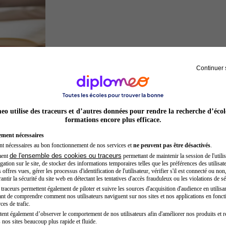
Continuer 
Juriste
o utilise des traceurs et d’autres données pour rendre la recherche d’écol
formations encore plus efficace.
ement nécessaires
nt nécessaires au bon fonctionnement de nos services et
ne peuvent pas être désactivés
.
de l'ensemble des cookies ou traceurs
ment
permettant de maintenir la session de l'utilis
ation sur le site, de stocker des informations temporaires telles que les préférences des utilisate
offres vues, gérer les processus d'identification de l'utilisateur, vérifier s'il est connecté ou non,
ntir la sécurité du site web en détectant les tentatives d'accès frauduleux ou les violations de sé
raceurs permettent également de piloter et suivre les sources d'acquisition d'audience en utilisan
nt de comprendre comment nos utilisateurs naviguent sur nos sites et nos applications en fonct
Chef de projet
ces de trafic.
tent également d’observer le comportement de nos utilisateurs afin d'améliorer nos produits et r
 nos sites beaucoup plus rapide et fluide.