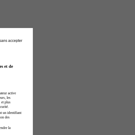
sans accepter
es et de
ateur active
urs, les
 et plus
curité.
t un identifiant
ion des
endre la