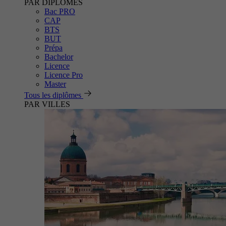
PAR DIPLÔMES
Bac PRO
CAP
BTS
BUT
Prépa
Bachelor
Licence
Licence Pro
Master
Tous les diplômes
PAR VILLES