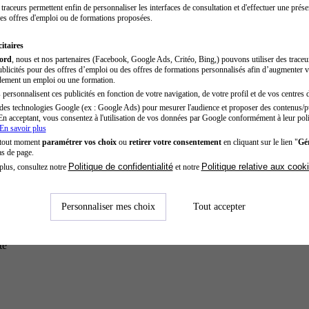
traceurs permettent enfin de personnaliser les interfaces de consultation et d'effectuer une prése
es offres d'emploi ou de formations proposées.
itaires
cord
, nous et nos partenaires (Facebook, Google Ads, Critéo, Bing,) pouvons utiliser des trace
blicités pour des offres d’emploi ou des offres de formations personnalisés afin d’augmenter v
dement un emploi ou une formation.
personnalisent ces publicités en fonction de votre navigation, de votre profil et de vos centres d
des technologies Google (ex : Google Ads) pour mesurer l'audience et proposer des contenus/pu
En acceptant, vous consentez à l'utilisation de vos données par Google conformément à leur poli
En savoir plus
 tout moment
paramétrer vos choix
ou
retirer votre consentement
en cliquant sur le lien "
Gér
as de page.
Politique de confidentialité
Politique relative aux cook
plus, consultez notre
et notre
Personnaliser mes choix
Tout accepter
té