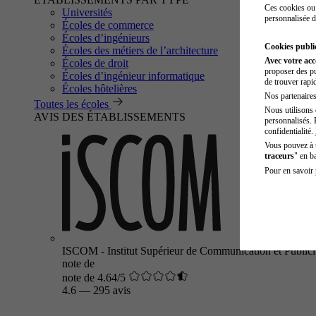
Ces cookies ou 
Universités
personnalisée d
Écoles de commerce
Écoles d’ingénieurs
Cookies public
Écoles des métiers de l’architecture
Avec votre ac
Écoles de droit
proposer des pu
Écoles d’ingénieur informatique
de trouver rapi
Écoles hôtelières
Nos partenaires 
Toutes les écoles
Nous utilisons 
AVIS DES ÉTABLISSEMENTS
personnalisés. 
confidentialité.
Vous pouvez à
traceurs
" en b
Pour en savoir 
ISCOM - Institut Supérieur de Communication et Publici
note de
note de 4.64/5
4.6
—
295 avis