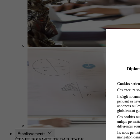
Diplome
Cookies strict
Ces traceurs so
Il s'agit notam
pendant sa navig
annonces ou les 
globalement gara
Ces cookies ou t
unique permetta
différentes sour
Ils nous permet
Établissements
navigation dans
ÉTABLISSEMENTS PAR TYPE