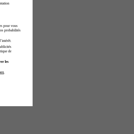
ntation
urs pour vous
os probabilités
’intérêt.
blicités
tique de
er les
ies
.