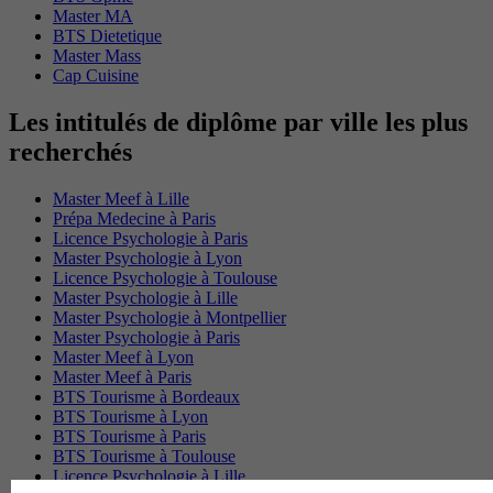
Master MA
BTS Dietetique
Master Mass
Cap Cuisine
Les intitulés de diplôme par ville les plus
recherchés
Master Meef à Lille
Prépa Medecine à Paris
Licence Psychologie à Paris
Master Psychologie à Lyon
Licence Psychologie à Toulouse
Master Psychologie à Lille
Master Psychologie à Montpellier
Master Psychologie à Paris
Master Meef à Lyon
Master Meef à Paris
BTS Tourisme à Bordeaux
BTS Tourisme à Lyon
BTS Tourisme à Paris
BTS Tourisme à Toulouse
Licence Psychologie à Lille