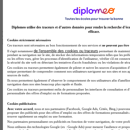
Master Informatique à Paris
BTS Communication à Bordeaux
Master Psychologie à Angers
BTS Communication à Lyon
BTS Ndrc à Lyon
Diplomeo utilise des traceurs et d’autres données pour rendre la recherche d’éco
efficace.
Les intitulés de diplôme par alternance
les plus recherchés
Cookies strictement nécessaires
Ces traceurs sont nécessaires au bon fonctionnement de nos services et
ne peuvent pas être 
de l'ensemble des cookies ou traceurs
Il s'agit notamment
permettant de maintenir 
BTS Esf en alternance
pendant sa navigation sur le site, de stocker des informations temporaires telles que les préf
BTS Dietetique en alternance
ou les offres vues, gérer les processus d'identification de l'utilisateur, vérifier s'il est conn
la sécurité du site web en détectant les tentatives d'accès frauduleux ou les violations de sécu
BTS Mco en alternance
Ces cookies ou traceurs permettent également de piloter et suivre les sources d'acquisition d'
BTS Pi en alternance
unique permettant de comprendre comment nos utilisateurs naviguent sur nos sites et nos ap
BTS Sp3s en alternance
sources de trafic.
Master CCA en alternance
Ils nous permettent également d’observer le comportement de nos utilisateurs afin d'amélior
navigation dans nos sites beaucoup plus rapide et fluide.
BTS Ndrc en alternance
Ces cookies ou traceurs permettent enfin de personnaliser les interfaces de consultation et d
BTS Sam en alternance
personnalisée des offres d'emploi ou de formations proposées.
Cap Fleuriste en alternance
BTS Sio en alternance
Cookies publicitaires
MSc Marketing Digital en alternance
Avec votre accord
, nous et nos partenaires (Facebook, Google Ads, Critéo, Bing,) pouvons 
BTS Gpme en alternance
proposer des publicités pour des offres d’emploi ou des offres de formations personnalisés
Cap Electricien en alternance
trouver rapidement un emploi ou une formation.
BTS Gpn en alternance
Nos partenaires personnalisent ces publicités en fonction de votre navigation, de votre profil
BTS Domotique en alternance
Nous utilisons des technologies Google (ex : Google Ads) pour mesurer l'audience et propos