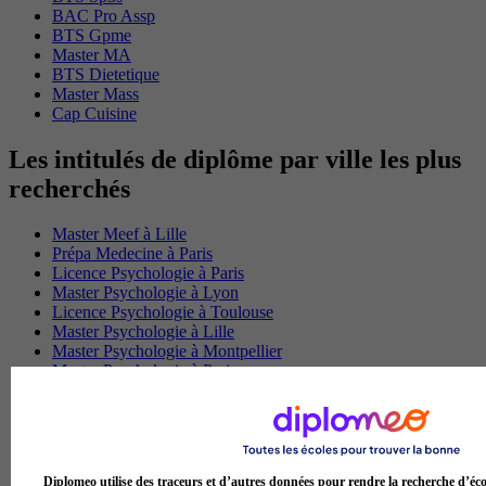
BAC Pro Assp
BTS Gpme
Master MA
BTS Dietetique
Master Mass
Cap Cuisine
Les intitulés de diplôme par ville les plus
recherchés
Master Meef à Lille
Prépa Medecine à Paris
Licence Psychologie à Paris
Master Psychologie à Lyon
Licence Psychologie à Toulouse
Master Psychologie à Lille
Master Psychologie à Montpellier
Master Psychologie à Paris
Master Meef à Lyon
Master Meef à Paris
BTS Tourisme à Bordeaux
BTS Tourisme à Lyon
BTS Tourisme à Paris
Diplomeo utilise des traceurs et d’autres données pour rendre la recherche d’éco