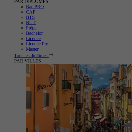
PAR DIPLÔMES
Bac PRO
CAP
BTS
BUT
Prépa
Bachelor
Licence
Licence Pro
Master
Tous les diplômes
PAR VILLES