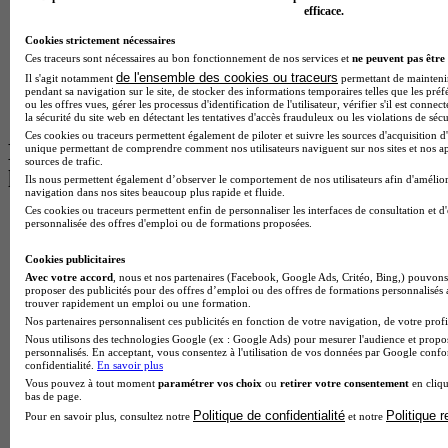
BTS Tourisme à Toulouse
efficace.
Licence Psychologie à Lille
Master Informatique à Paris
Cookies strictement nécessaires
BTS Communication à Bordeaux
Ces traceurs sont nécessaires au bon fonctionnement de nos services et
ne peuvent pas être 
Master Psychologie à Angers
de l'ensemble des cookies ou traceurs
Il s'agit notamment
permettant de maintenir 
BTS Communication à Lyon
pendant sa navigation sur le site, de stocker des informations temporaires telles que les préf
ou les offres vues, gérer les processus d'identification de l'utilisateur, vérifier s'il est conn
BTS Ndrc à Lyon
la sécurité du site web en détectant les tentatives d'accès frauduleux ou les violations de sécu
Ces cookies ou traceurs permettent également de piloter et suivre les sources d'acquisition d'
Les intitulés de diplôme par alternance
unique permettant de comprendre comment nos utilisateurs naviguent sur nos sites et nos ap
sources de trafic.
les plus recherchés
Ils nous permettent également d’observer le comportement de nos utilisateurs afin d'amélior
navigation dans nos sites beaucoup plus rapide et fluide.
Ces cookies ou traceurs permettent enfin de personnaliser les interfaces de consultation et d
BTS Esf en alternance
personnalisée des offres d'emploi ou de formations proposées.
BTS Dietetique en alternance
BTS Mco en alternance
Cookies publicitaires
BTS Pi en alternance
Avec votre accord
, nous et nos partenaires (Facebook, Google Ads, Critéo, Bing,) pouvons 
proposer des publicités pour des offres d’emploi ou des offres de formations personnalisés
BTS Sp3s en alternance
trouver rapidement un emploi ou une formation.
Master CCA en alternance
Nos partenaires personnalisent ces publicités en fonction de votre navigation, de votre profil
BTS Ndrc en alternance
Nous utilisons des technologies Google (ex : Google Ads) pour mesurer l'audience et propos
BTS Sam en alternance
personnalisés. En acceptant, vous consentez à l'utilisation de vos données par Google conf
Cap Fleuriste en alternance
confidentialité.
En savoir plus
BTS Sio en alternance
Vous pouvez à tout moment
paramétrer vos choix
ou
retirer votre consentement
en cliqu
bas de page.
MSc Marketing Digital en alternance
Politique de confidentialité
Politique 
Pour en savoir plus, consultez notre
et notre
BTS Gpme en alternance
Cap Electricien en alternance