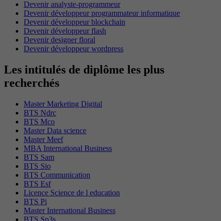
Devenir analyste-programmeur
Devenir développeur programmateur informatique
Devenir développeur blockchain
Devenir développeur flash
Devenir designer floral
Devenir développeur wordpress
Les intitulés de diplôme les plus
recherchés
Master Marketing Digital
BTS Ndrc
BTS Mco
Master Data science
Master Meef
MBA International Business
BTS Sam
BTS Sio
BTS Communication
BTS Esf
Licence Science de l education
BTS Pi
Master International Business
BTS Sp3s