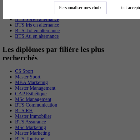
BTS Gpn en alternance
Personnaliser mes choix
Tout accept
BTS Domotique en alternance
BAC Pro Agora en alternance
BTS Sta en alternance
BTS Iris en alternance
BTS Tpl en alternance
BTS Ati en alternance
Les diplômes par filière les plus
recherchés
CS Sport
Master Sport
MBA Marketing
Master Management
CAP Esthétique
MSc Management
BTS Communication
BTS RH
Master Immobilier
BTS Assurance
MSc Marketing
Master Marketing
BTS Tourisme