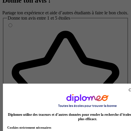
Donne ton avis !
Partage ton expérience et aide d’autres étudiants à faire le bon choix.
Donne ton avis entre 1 et 5 étoiles
C
Diplomeo utilise des traceurs et d’autres données pour rendre la recherche d’école
plus efficace.
Cookies strictement nécessaires