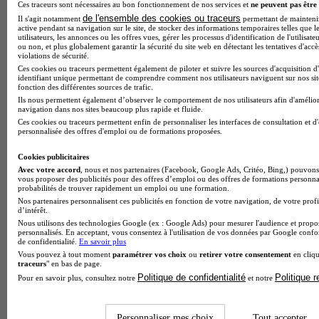
Ces traceurs sont nécessaires au bon fonctionnement de nos services et
ne peuvent pas être 
de l'ensemble des cookies ou traceurs
Il s'agit notamment
permettant de maintenir 
active pendant sa navigation sur le site, de stocker des informations temporaires telles que l
utilisateurs, les annonces ou les offres vues, gérer les processus d'identification de l'utilisateu
Note de 1 sur 5
ou non, et plus globalement garantir la sécurité du site web en détectant les tentatives d'acc
violations de sécurité.
Ces cookies ou traceurs permettent également de piloter et suivre les sources d'acquisition d
identifiant unique permettant de comprendre comment nos utilisateurs naviguent sur nos site
fonction des différentes sources de trafic.
Ils nous permettent également d’observer le comportement de nos utilisateurs afin d'amélior
navigation dans nos sites beaucoup plus rapide et fluide.
Ces cookies ou traceurs permettent enfin de personnaliser les interfaces de consultation et d
personnalisée des offres d'emploi ou de formations proposées.
Cookies publicitaires
Avec votre accord
, nous et nos partenaires (Facebook, Google Ads, Critéo, Bing,) pouvons 
vous proposer des publicités pour des offres d’emploi ou des offres de formations personna
probabilités de trouver rapidement un emploi ou une formation.
Nos partenaires personnalisent ces publicités en fonction de votre navigation, de votre profi
d’intérêt.
Nous utilisons des technologies Google (ex : Google Ads) pour mesurer l'audience et propos
personnalisés. En acceptant, vous consentez à l'utilisation de vos données par Google conf
de confidentialité.
En savoir plus
Vous pouvez à tout moment
paramétrer vos choix
ou
retirer votre consentement
en cliqu
traceurs
" en bas de page.
Politique de confidentialité
Politique 
Pour en savoir plus, consultez notre
et notre
Personnaliser mes choix
Tout accepter