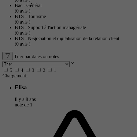
Bac - Général
(0
avis
)
BTS - Tourisme
(0
avis
)
BTS - Support à l'action managériale
(0
avis
)
BTS - Négociation et digitalisation de la relation client
(0
avis
)
Trier par dates ou notes
5
4
3
2
1
Chargement...
Elisa
Il y a 8 ans
note de
1