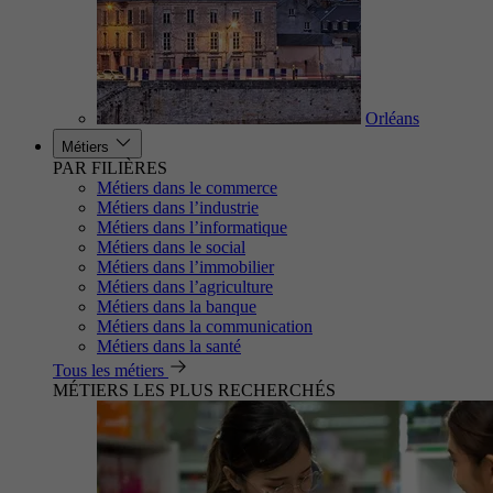
Orléans
Métiers
PAR FILIÈRES
Métiers dans le commerce
Métiers dans l’industrie
Métiers dans l’informatique
Métiers dans le social
Métiers dans l’immobilier
Métiers dans l’agriculture
Métiers dans la banque
Métiers dans la communication
Métiers dans la santé
Tous les métiers
MÉTIERS LES PLUS RECHERCHÉS