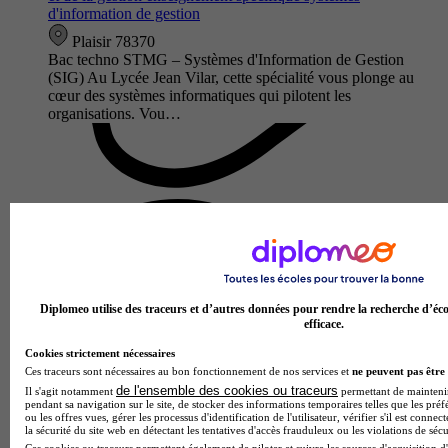
d'information de gestion
Plaisir 78370
Bac techno STMG – Systèmes d'Information de Gestion
(SIG) Au Lycée Jean Vilar, cette spécialité vous plonge au
cœur des systèmes informatiques qui pilotent les
organisations. Vou…
Diplomeo utilise des traceurs et d’autres données pour rendre la recherche d’éco
efficace.
Cookies strictement nécessaires
Lycée Émilie de Breteuil
Ces traceurs sont nécessaires au bon fonctionnement de nos services et
ne peuvent pas être 
Bac techno - STI2D sciences et technologies de l'industrie et
de l'ensemble des cookies ou traceurs
Il s'agit notamment
permettant de maintenir 
du développement durable enseignement spécifique systèmes
pendant sa navigation sur le site, de stocker des informations temporaires telles que les préf
d'information et numérique
ou les offres vues, gérer les processus d'identification de l'utilisateur, vérifier s'il est conn
la sécurité du site web en détectant les tentatives d'accès frauduleux ou les violations de sécu
Montigny-le-Bretonneux 78180
Ces cookies ou traceurs permettent également de piloter et suivre les sources d'acquisition d'