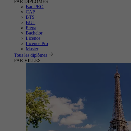
PAR DIPLÔMES
Bac PRO
CAP
BTS
BUT
Prépa
Bachelor
Licence
Licence Pro
Master
Tous les diplômes
PAR VILLES