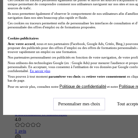
Le bac techno STI2D sciences et technologies de l'industrie et
unique permettant de comprendre comment nos utilisateurs naviguent sur nos sites et nos ap
sources de trafic.
du développement durable enseignement spécifique systèmes
Ils nous permettent également d’observer le comportement de nos utilisateurs afin d'amélior
d'information et numérique du Lycée Émilie de Breteuil forme
navigation dans nos sites beaucoup plus rapide et fluide.
aux…
Ces cookies ou traceurs permettent enfin de personnaliser les interfaces de consultation et d
personnalisée des offres d'emploi ou de formations proposées.
Cookies publicitaires
Avec votre accord
, nous et nos partenaires (Facebook, Google Ads, Critéo, Bing,) pouvons 
proposer des publicités pour des offres d’emploi ou des offres de formations personnalisés
trouver rapidement un emploi ou une formation.
Nos partenaires personnalisent ces publicités en fonction de votre navigation, de votre profil
Nous utilisons des technologies Google (ex : Google Ads) pour mesurer l'audience et propos
personnalisés. En acceptant, vous consentez à l'utilisation de vos données par Google conf
confidentialité.
En savoir plus
Vous pouvez à tout moment
paramétrer vos choix
ou
retirer votre consentement
en cliqu
bas de page.
Politique de confidentialité
Politique 
Pour en savoir plus, consultez notre
et notre
Lycée Charles de Gaulle
Bac techno - STI2D sciences et technologies de l'industrie et
Personnaliser mes choix
Tout accept
du développement durable enseignement spécifique systèmes
d'information et numérique
4.0
1 avis