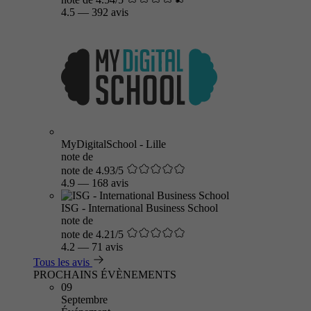
4.5
—
392 avis
MyDigitalSchool - Lille
note de
note de 4.93/5
4.9
—
168 avis
ISG - International Business School
note de
note de 4.21/5
4.2
—
71 avis
Tous les avis
PROCHAINS ÉVÈNEMENTS
09
Septembre