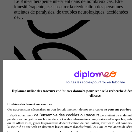
Le Kinésithérapeute intervient dans de nombreux cas. Être
kinésithérapeute, c'est assurer la rééducation des personnes
atteintes de paralysies, de troubles neurologiques, accidentées
de…
Diplomeo utilise des traceurs et d’autres données pour rendre la recherche d’éco
efficace.
Diploma Santé
Cookies strictement nécessaires
Prépa - PASS (anciennement PACES)
Ces traceurs sont nécessaires au bon fonctionnement de nos services et
ne peuvent pas être 
5.0
de l'ensemble des cookies ou traceurs
Il s'agit notamment
permettant de maintenir 
pendant sa navigation sur le site, de stocker des informations temporaires telles que les préf
3 avis
ou les offres vues, gérer les processus d'identification de l'utilisateur, vérifier s'il est conn
la sécurité du site web en détectant les tentatives d'accès frauduleux ou les violations de sécu
Paris 75012
Ces cookies ou traceurs permettent également de piloter et suivre les sources d'acquisition d'