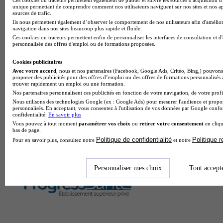
Une préparation en parallèle de la
unique permettant de comprendre comment nos utilisateurs naviguent sur nos sites et nos ap
sources de trafic.
faculté est indispensable pour tout étudiant en 1ère année de
Ils nous permettent également d’observer le comportement de nos utilisateurs afin d'amélior
médecine…
navigation dans nos sites beaucoup plus rapide et fluide.
Ces cookies ou traceurs permettent enfin de personnaliser les interfaces de consultation et d
personnalisée des offres d'emploi ou de formations proposées.
Cookies publicitaires
Avec votre accord
, nous et nos partenaires (Facebook, Google Ads, Critéo, Bing,) pouvons 
proposer des publicités pour des offres d’emploi ou des offres de formations personnalisés
trouver rapidement un emploi ou une formation.
Nos partenaires personnalisent ces publicités en fonction de votre navigation, de votre profil
Nous utilisons des technologies Google (ex : Google Ads) pour mesurer l'audience et propos
personnalisés. En acceptant, vous consentez à l'utilisation de vos données par Google conf
confidentialité.
En savoir plus
Vous pouvez à tout moment
paramétrer vos choix
ou
retirer votre consentement
en cliqu
bas de page.
Politique de confidentialité
Politique 
Pour en savoir plus, consultez notre
et notre
Personnaliser mes choix
Tout accept