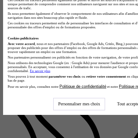
unique permettant de comprendre comment nos utilisateurs naviguent sur nos sites et nos ap
sources de trafic.
Ils nous permettent également d’observer le comportement de nos utilisateurs afin d'amélior
Progress Santé Paris
navigation dans nos sites beaucoup plus rapide et fluide.
Prépa - Pour le BTS - Opticien Lunetier
Ces cookies ou traceurs permettent enfin de personnaliser les interfaces de consultation et d
5.0
personnalisée des offres d'emploi ou de formations proposées.
1 avis
Cookies publicitaires
Avec votre accord
, nous et nos partenaires (Facebook, Google Ads, Critéo, Bing,) pouvons 
Paris 75000
proposer des publicités pour des offres d’emploi ou des offres de formations personnalisés
Alternance
trouver rapidement un emploi ou une formation.
La Classe préparatoire pour le BTS - Opticien Lunetier de
Nos partenaires personnalisent ces publicités en fonction de votre navigation, de votre profil
Progress Santé Paris propose une formation d'un an en
Nous utilisons des technologies Google (ex : Google Ads) pour mesurer l'audience et propos
personnalisés. En acceptant, vous consentez à l'utilisation de vos données par Google conf
apprentissage alliant mise à niveau scientifique et introduction
confidentialité.
En savoir plus
aux compé…
Vous pouvez à tout moment
paramétrer vos choix
ou
retirer votre consentement
en cliqu
bas de page.
Politique de confidentialité
Politique 
Pour en savoir plus, consultez notre
et notre
Personnaliser mes choix
Tout accept