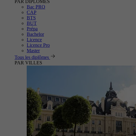
PAR DIPLÔMES
Bac PRO
CAP
BTS
BUT
Prépa
Bachelor
Licence
Licence Pro
Master
Tous les diplômes
PAR VILLES