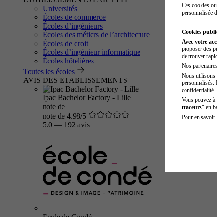
Ces cookies ou 
Universités
personnalisée d
Écoles de commerce
Écoles d’ingénieurs
Cookies public
Écoles des métiers de l’architecture
Avec votre ac
Écoles de droit
proposer des pu
Écoles d’ingénieur informatique
de trouver rapi
Écoles hôtelières
Nos partenaires 
Toutes les écoles
Nous utilisons 
AVIS DES ÉTABLISSEMENTS
personnalisés. 
confidentialité.
Ipac Bachelor Factory - Lille
Vous pouvez à
note de
traceurs
" en b
note de 4.98/5
Pour en savoir 
5.0
—
192 avis
Ecole de Condé