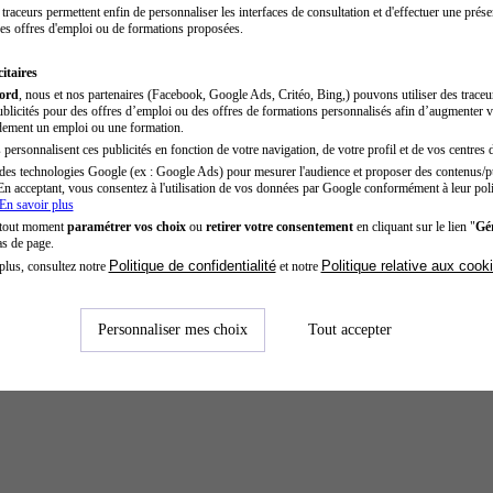
traceurs permettent enfin de personnaliser les interfaces de consultation et d'effectuer une prése
es offres d'emploi ou de formations proposées.
itaires
cord
, nous et nos partenaires (Facebook, Google Ads, Critéo, Bing,) pouvons utiliser des trace
blicités pour des offres d’emploi ou des offres de formations personnalisés afin d’augmenter v
dement un emploi ou une formation.
personnalisent ces publicités en fonction de votre navigation, de votre profil et de vos centres d
des technologies Google (ex : Google Ads) pour mesurer l'audience et proposer des contenus/pu
En acceptant, vous consentez à l'utilisation de vos données par Google conformément à leur poli
En savoir plus
 tout moment
paramétrer vos choix
ou
retirer votre consentement
en cliquant sur le lien "
Gér
as de page.
Politique de confidentialité
Politique relative aux cook
plus, consultez notre
et notre
Personnaliser mes choix
Tout accepter