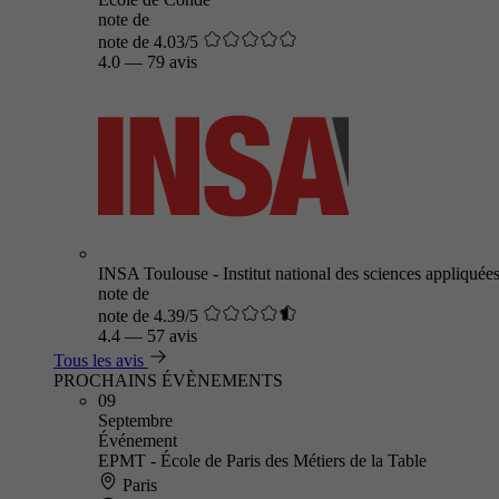
note de
note de 4.03/5
4.0
—
79 avis
INSA Toulouse - Institut national des sciences appliquée
note de
note de 4.39/5
4.4
—
57 avis
Tous les avis
PROCHAINS ÉVÈNEMENTS
09
Septembre
Événement
EPMT - École de Paris des Métiers de la Table
Paris