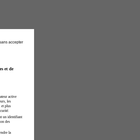
sans accepter
es et de
ateur active
urs, les
 et plus
curité.
t un identifiant
ion des
endre la