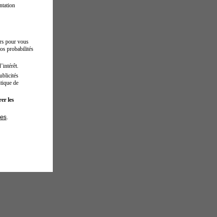
ntation
urs pour vous
os probabilités
’intérêt.
blicités
tique de
er les
ies
.