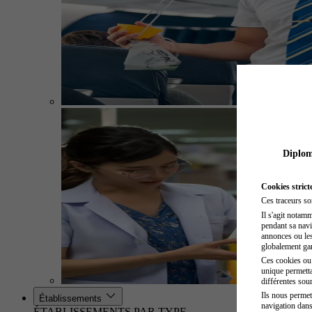
Diplome
Cookies strict
Ces traceurs so
Il s'agit notam
pendant sa navig
annonces ou les 
globalement gara
Ces cookies ou t
unique permetta
différentes sour
Ils nous permet
Établissements
navigation dans
ÉTABLISSEMENTS PAR TYPE