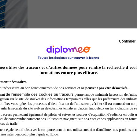
Continuer 
Hôtesse de l'air steward
o utilise des traceurs et d’autres données pour rendre la recherche d’écol
formations encore plus efficace.
ement nécessaires
nt nécessaires au bon fonctionnement de nos services et
ne peuvent pas être désactivés
.
de l'ensemble des cookies ou traceurs
ment
permettant de maintenir la session de l'utilis
ation sur le site, de stocker des informations temporaires telles que les préférences des utilisate
offres vues, gérer les processus d'identification de l'utilisateur, vérifier s'il est connecté ou non,
ntir la sécurité du site web en détectant les tentatives d'accès frauduleux ou les violations de sé
raceurs permettent également de piloter et suivre les sources d'acquisition d'audience en utilisan
nt de comprendre comment nos utilisateurs naviguent sur nos sites et nos applications en fonct
Préparateur en pharmacie
ces de trafic.
tent également d’observer le comportement de nos utilisateurs afin d'améliorer nos produits et r
 nos sites beaucoup plus rapide et fluide.