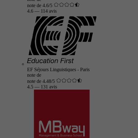
note de 4.6/5
4.6
—
114 avis
EF Séjours Linguistiques - Paris
note de
note de 4.48/5
4.5
—
131 avis