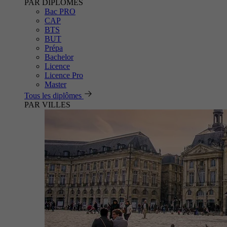
PAR DIPLÔMES
Bac PRO
CAP
BTS
BUT
Prépa
Bachelor
Licence
Licence Pro
Master
Tous les diplômes
PAR VILLES