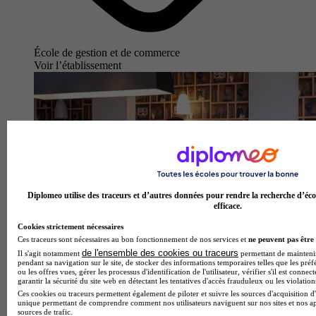
École de gestion et de commerce
Voir l’établissement
Diplomeo utilise des traceurs et d’autres données pour rendre la recherche d’éco
efficace.
Cookies strictement nécessaires
Ces traceurs sont nécessaires au bon fonctionnement de nos services et
ne peuvent pas être 
de l'ensemble des cookies ou traceurs
Il s'agit notamment
permettant de maintenir 
pendant sa navigation sur le site, de stocker des informations temporaires telles que les préf
ou les offres vues, gérer les processus d'identification de l'utilisateur, vérifier s'il est conn
garantir la sécurité du site web en détectant les tentatives d'accès frauduleux ou les violation
Ces cookies ou traceurs permettent également de piloter et suivre les sources d'acquisition d'
unique permettant de comprendre comment nos utilisateurs naviguent sur nos sites et nos ap
DSTI School of Engineering - French Riviera
sources de trafic.