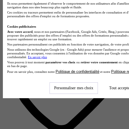
4.9
Ils nous permettent également d’observer le comportement de nos utilisateurs afin d'amélior
navigation dans nos sites beaucoup plus rapide et fluide.
Ces cookies ou traceurs permettent enfin de personnaliser les interfaces de consultation et d
12 avis
personnalisée des offres d'emploi ou de formations proposées.
Nice
Cookies publicitaires
Avec votre accord
, nous et nos partenaires (Facebook, Google Ads, Critéo, Bing,) pouvons 
proposer des publicités pour des offres d’emploi ou des offres de formations personnalisés
trouver rapidement un emploi ou une formation.
Nos partenaires personnalisent ces publicités en fonction de votre navigation, de votre profil
Nous utilisons des technologies Google (ex : Google Ads) pour mesurer l'audience et propos
personnalisés. En acceptant, vous consentez à l'utilisation de vos données par Google conf
confidentialité.
En savoir plus
Vous pouvez à tout moment
paramétrer vos choix
ou
retirer votre consentement
en cliqu
en bas de page.
Politique de confidentialité
Politique 
Pour en savoir plus, consultez notre
et notre
Personnaliser mes choix
Tout accept