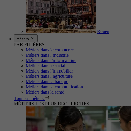
Rouen
Métiers
PAR FILIÈRES
Métiers dans le commerce
Métiers dans l’industrie
Métiers dans l’informatique
Métiers dans le social
Métiers dans l’immobilier
Métiers dans l’agriculture
Métiers dans la banque
Métiers dans la communication
Métiers dans la santé
Tous les métiers
MÉTIERS LES PLUS RECHERCHÉS