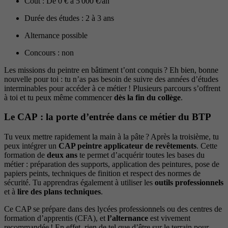
Coût : De 0 € à 5 000 €/an
Durée des études : 2 à 3 ans
Alternance possible
Concours : non
Les missions du peintre en bâtiment t’ont conquis ? Eh bien, bonne
nouvelle pour toi : tu n’as pas besoin de suivre des années d’études
interminables pour accéder à ce métier ! Plusieurs parcours s’offrent
à toi et tu peux même commencer
dès la fin du collège
.
Le CAP : la porte d’entrée dans ce métier du BTP
Tu veux mettre rapidement la main à la pâte ? Après la troisième, tu
peux intégrer un
CAP peintre applicateur de revêtements
. Cette
formation de
deux ans
te permet d’acquérir toutes les bases du
métier : préparation des supports, application des peintures, pose de
papiers peints, techniques de finition et respect des normes de
sécurité. Tu apprendras également à utiliser les
outils professionnels
et à
lire des plans techniques
.
Ce CAP se prépare dans des lycées professionnels ou des centres de
formation d’apprentis (CFA), et
l’alternance
est vivement
recommandée ! En effet, rien de tel que d’être sur le terrain pour