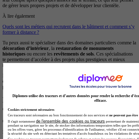
de gérer leurs propres projets et de développer leur clientèle.
À lire également
Quels sont les métiers qui recrutent dans le bâtiment et comment s’y
former à distance ?
Tu peux aussi te spécialiser dans des domaines particuliers comme la
décoration d’intérieur
, la
restauration de monuments
historiques
ou encore les
revêtements de sols
. Ces spécialisations
te permettront d’accéder à des projets plus prestigieux et mieux
rémunérés.
Enfin, si tu souhaites changer complètement de cap, tes compétences
en peinture peuvent te servir dans d’autres métiers du bâtiment :
plaquiste
,
façadier
,
solier-moquettiste
ou même
décorateur
.
Diplomeo utilise des traceurs et d’autres données pour rendre la recherche d’éco
Le salaire du peintre en bâtiment :
efficace.
combien pour repeindre les murs ?
Cookies strictement nécessaires
Ces traceurs sont nécessaires au bon fonctionnement de nos services et
ne peuvent pas être 
de l'ensemble des cookies ou traceurs
💸​ Combien touche un peintre en bâtiment ?
Il s'agit notamment
permettant de maintenir 
pendant sa navigation sur le site, de stocker des informations temporaires telles que les préf
ou les offres vues, gérer les processus d'identification de l'utilisateur, vérifier s'il est conn
Peintre en bâtiment
la sécurité du site web en détectant les tentatives d'accès frauduleux ou les violations de sécu
Ces cookies ou traceurs permettent également de piloter et suivre les sources d'acquisition d'