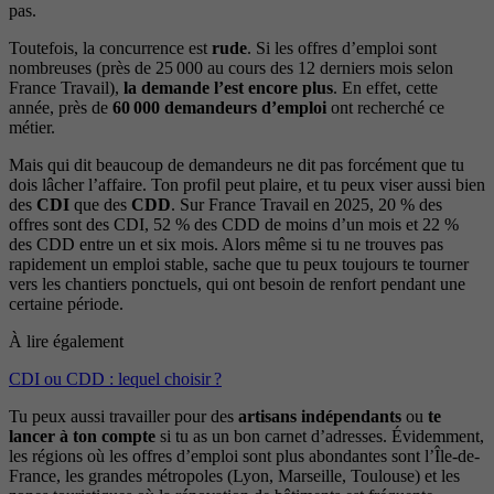
pas.
Toutefois, la concurrence est
rude
. Si les offres d’emploi sont
nombreuses (près de 25 000 au cours des 12 derniers mois selon
France Travail),
la demande l’est encore plus
. En effet, cette
année, près de
60 000 demandeurs d’emploi
ont recherché ce
métier.
Mais qui dit beaucoup de demandeurs ne dit pas forcément que tu
dois lâcher l’affaire. Ton profil peut plaire, et tu peux viser aussi bien
des
CDI
que des
CDD
. Sur France Travail en 2025, 20 % des
offres sont des CDI, 52 % des CDD de moins d’un mois et 22 %
des CDD entre un et six mois. Alors même si tu ne trouves pas
rapidement un emploi stable, sache que tu peux toujours te tourner
vers les chantiers ponctuels, qui ont besoin de renfort pendant une
certaine période.
À lire également
CDI ou CDD : lequel choisir ?
Tu peux aussi travailler pour des
artisans indépendants
ou
te
lancer à ton compte
si tu as un bon carnet d’adresses. Évidemment,
les régions où les offres d’emploi sont plus abondantes sont l’Île-de-
France, les grandes métropoles (Lyon, Marseille, Toulouse) et les