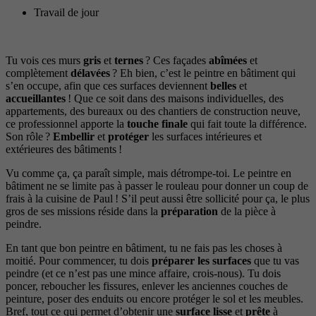
Travail de jour
Tu vois ces murs
gris
et
ternes
? Ces façades
abîmées
et
complètement
délavées
? Eh bien, c’est le peintre en bâtiment qui
s’en occupe, afin que ces surfaces deviennent
belles
et
accueillantes
! Que ce soit dans des maisons individuelles, des
appartements, des bureaux ou des chantiers de construction neuve,
ce professionnel apporte la
touche finale
qui fait toute la différence.
Son rôle ?
Embellir
et
protéger
les surfaces intérieures et
extérieures des bâtiments !
Vu comme ça, ça paraît simple, mais détrompe-toi. Le peintre en
bâtiment ne se limite pas à passer le rouleau pour donner un coup de
frais à la cuisine de Paul ! S’il peut aussi être sollicité pour ça, le plus
gros de ses missions réside dans la
préparation
de la pièce à
peindre.
En tant que bon peintre en bâtiment, tu ne fais pas les choses à
moitié. Pour commencer, tu dois
préparer les surfaces
que tu vas
peindre (et ce n’est pas une mince affaire, crois-nous). Tu dois
poncer, reboucher les fissures, enlever les anciennes couches de
peinture, poser des enduits ou encore protéger le sol et les meubles.
Bref, tout ce qui permet d’obtenir une
surface lisse
et
prête
à