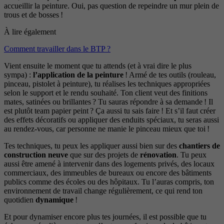
accueillir la peinture. Oui, pas question de repeindre un mur plein de
trous et de bosses !
À lire également
Comment travailler dans le BTP ?
Vient ensuite le moment que tu attends (et à vrai dire le plus
sympa) :
l’application de la peinture
! Armé de tes outils (rouleau,
pinceau, pistolet à peinture), tu réalises les techniques appropriées
selon le support et le rendu souhaité. Ton client veut des finitions
mates, satinées ou brillantes ? Tu sauras répondre à sa demande ! Il
est plutôt team papier peint ? Ça aussi tu sais faire ! Et s’il faut créer
des effets décoratifs ou appliquer des enduits spéciaux, tu seras aussi
au rendez-vous, car personne ne manie le pinceau mieux que toi !
Tes techniques, tu peux les appliquer aussi bien sur des
chantiers de
construction neuve
que sur des projets de
rénovation
. Tu peux
aussi être amené à intervenir dans des logements privés, des locaux
commerciaux, des immeubles de bureaux ou encore des bâtiments
publics comme des écoles ou des hôpitaux. Tu l’auras compris, ton
environnement de travail change régulièrement, ce qui rend ton
quotidien
dynamique
!
Et pour dynamiser encore plus tes journées, il est possible que tu