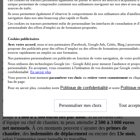
Salaire net mensuel : 1 400 € - 1 700 €
unique permettant de comprendre comment nos utilisateurs naviguent sur nos sites et nos ap
sources de trafic.
Équivalent brut annuel : 21 100 € - 25 600 €
Ils nous permettent également d’observer le comportement de nos utilisateurs afin d'amélior
navigation dans nos sites beaucoup plus rapide et fluide.
Ces cookies ou traceurs permettent enfin de personnaliser les interfaces de consultation et d
Peintre en bâtiment expérimenté
personnalisée des offres d'emploi ou de formations proposées.
Salaire net mensuel : 1 800 € - 2 300 €
Cookies publicitaires
Avec votre accord
, nous et nos partenaires (Facebook, Google Ads, Critéo, Bing,) pouvons 
Équivalent brut annuel : 27 000 € - 34 600 €
proposer des publicités pour des offres d’emploi ou des offres de formations personnalisés
trouver rapidement un emploi ou une formation.
Ne t’attends pas à être tout en haut de l’échelle en début de carrière,
Nos partenaires personnalisent ces publicités en fonction de votre navigation, de votre profil
surtout si tu as un poste de salarié. Si tu veux avoir une idée, sache
Nous utilisons des technologies Google (ex : Google Ads) pour mesurer l'audience et propos
que, sur France Travail,
80 %
des offres en 2025 proposent un
personnalisés. En acceptant, vous consentez à l'utilisation de vos données par Google conf
confidentialité.
En savoir plus
salaire compris entre 1800 et 2100 euros brut par mois, soit un net
Vous pouvez à tout moment
paramétrer vos choix
ou
retirer votre consentement
en cliqu
qui se situe entre
1 430 et 1671 euros mensuels
.
bas de page.
Politique de confidentialité
Politique 
Pour en savoir plus, consultez notre
et notre
À lire également
Quels sont les métiers du bâtiment les mieux payés ?
Personnaliser mes choix
Tout accept
Avec quelques années d’expérience, ta rémunération peut grimper
jusqu’à
1 800 à 2 300 euros net par mois
. Si tu deviens chef
d’équipe ou chef de chantier, tu peux atteindre
2 500 à 3 000 euros
net mensuels
. À ces montants peuvent s’ajouter des
primes de
chantier
, des
indemnités de déplacement
ou encore des
13e mois
,
selon l’entreprise pour laquelle tu travailles.