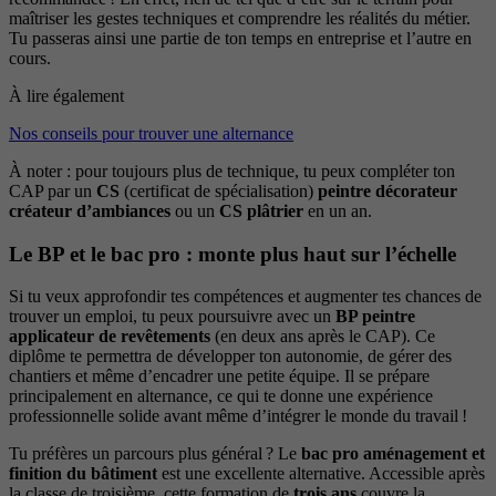
maîtriser les gestes techniques et comprendre les réalités du métier.
Tu passeras ainsi une partie de ton temps en entreprise et l’autre en
cours.
À lire également
Nos conseils pour trouver une alternance
À noter : pour toujours plus de technique, tu peux compléter ton
CAP par un
CS
(certificat de spécialisation)
peintre décorateur
créateur d’ambiances
ou un
CS plâtrier
en un an.
Le BP et le bac pro : monte plus haut sur l’échelle
Si tu veux approfondir tes compétences et augmenter tes chances de
trouver un emploi, tu peux poursuivre avec un
BP peintre
applicateur de revêtements
(en deux ans après le CAP). Ce
diplôme te permettra de développer ton autonomie, de gérer des
chantiers et même d’encadrer une petite équipe. Il se prépare
principalement en alternance, ce qui te donne une expérience
professionnelle solide avant même d’intégrer le monde du travail !
Tu préfères un parcours plus général ? Le
bac pro aménagement et
finition du bâtiment
est une excellente alternative. Accessible après
la classe de troisième, cette formation de
trois ans
couvre la