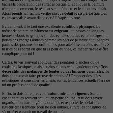
bâcles la préparation des surfaces ou que tu appliques la peinture
n’importe comment, le résultat sera médiocre et le client insatisfait.
Alors prends ton temps, vérifie chaque détail et assure-toi que tout
est
impeccable
avant de passer à l’étape suivante.
Évidemment, il te faut une excellente
condition physique
. Le
métier de peintre en bâtiment est
exigeant
: tu passes de longues
heures debout, tu grimpes sur des échelles ou des échafaudages, tu
portes des charges lourdes comme les pots de peinture et tu adoptes
parfois des postures inconfortables pour atteindre certains recoins. Si
tu n’es pas sportif ou que tu as peur du vide, ce métier risque d’être
compliqué pour toi !
Certes, tu vas souvent appliquer des peintures blanches ou de
couleurs classiques, mais certains clients te demanderont des
effets
décoratifs
, des
mélanges de teintes
ou des
finitions originales
. Tu
dois donc savoir faire preuve de créativité ! Proposer des idées
esthétiques et conseiller tes clients sur les tendances actuelles fera de
toi un professionnel de qualité !
Enfin, tu dois faire preuve d’
autonomie
et de
rigueur
. Sur un
chantier, tu es souvent seul ou en petite équipe, et tu dois savoir
organiser ton travail, gérer ton temps et respecter les délais. La
rigueur est essentielle pour ne rien oublier, suivre les consignes de
sécurité et garantir un travail de qualité.