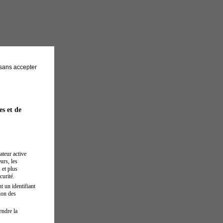
sans accepter
es et de
ateur active
urs, les
 et plus
curité.
t un identifiant
ion des
endre la