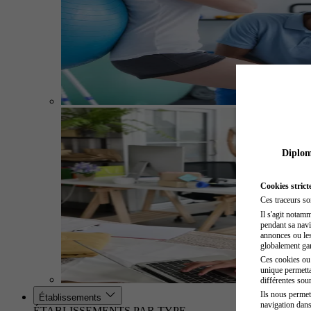
Diplome
Cookies strict
Ces traceurs so
Il s'agit notam
pendant sa navig
annonces ou les 
globalement gara
Ces cookies ou t
unique permetta
différentes sour
Ils nous permet
Établissements
navigation dans
ÉTABLISSEMENTS PAR TYPE