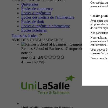
Ces cookies ou 
Universités
personnalisée d
Écoles de commerce
Écoles d’ingénieurs
Cookies public
Écoles des métiers de l’architecture
Avec votre ac
Écoles de droit
proposer des pu
Écoles d’ingénieur informatique
de trouver rapi
Écoles hôtelières
Nos partenaires 
Toutes les écoles
Nous utilisons 
AVIS DES ÉTABLISSEMENTS
personnalisés. 
confidentialité.
Rennes School of Business - Campus de Rennes
Vous pouvez à
note de
traceurs
" en b
note de 4.14/5
Pour en savoir 
4.1
—
160 avis
UniLaSalle - campus de Beauvais