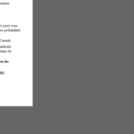
ntation
urs pour vous
os probabilités
’intérêt.
blicités
tique de
er les
ies
.