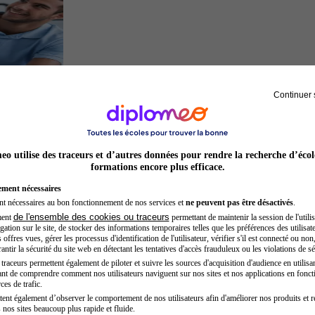
Continuer 
Kinésithérapeute sportif
o utilise des traceurs et d’autres données pour rendre la recherche d’écol
formations encore plus efficace.
ement nécessaires
nt nécessaires au bon fonctionnement de nos services et
ne peuvent pas être désactivés
.
de l'ensemble des cookies ou traceurs
ment
permettant de maintenir la session de l'utilis
ation sur le site, de stocker des informations temporaires telles que les préférences des utilisate
offres vues, gérer les processus d'identification de l'utilisateur, vérifier s'il est connecté ou non,
ntir la sécurité du site web en détectant les tentatives d'accès frauduleux ou les violations de sé
raceurs permettent également de piloter et suivre les sources d'acquisition d'audience en utilisan
nt de comprendre comment nos utilisateurs naviguent sur nos sites et nos applications en fonct
Entrepreneur
ces de trafic.
tent également d’observer le comportement de nos utilisateurs afin d'améliorer nos produits et r
 nos sites beaucoup plus rapide et fluide.