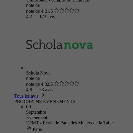
note de
note de 4.21/5
4.2
—
173 avis
Schola Nova
note de
note de 4.82/5
4.8
—
73 avis
Tous les avis
PROCHAINS ÉVÈNEMENTS
09
Septembre
Événement
EPMT - École de Paris des Métiers de la Table
Paris