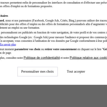
traceurs permettent enfin de personnaliser les interfaces de consultation et d'effectuer une prése
es offres d'emploi ou de formations proposées.
itaires
cord
, nous et nos partenaires (Facebook, Google Ads, Critéo, Bing,) pouvons utiliser des trace
blicités pour des offres d’emploi ou des offres de formations personnalisés afin d’augmenter v
dement un emploi ou une formation.
personnalisent ces publicités en fonction de votre navigation, de votre profil et de vos centres d
des technologies Google (ex : Google Ads) pour mesurer l'audience et proposer des contenus/pu
En acceptant, vous consentez à l'utilisation de vos données par Google conformément à leur poli
En savoir plus
 tout moment
paramétrer vos choix
ou
retirer votre consentement
en cliquant sur le lien "
Gér
as de page.
Politique de confidentialité
Politique relative aux cook
plus, consultez notre
et notre
Personnaliser mes choix
Tout accepter