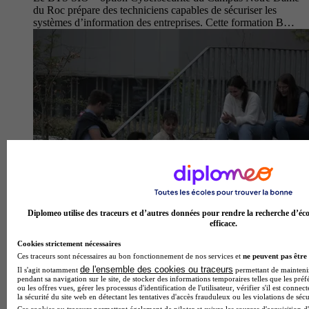
du Roc prépare des techniciens capables de sécuriser les
systèmes d’information des entreprises. Cette formation B…
Diplomeo utilise des traceurs et d’autres données pour rendre la recherche d’éco
efficace.
Cookies strictement nécessaires
Ces traceurs sont nécessaires au bon fonctionnement de nos services et
ne peuvent pas être 
de l'ensemble des cookies ou traceurs
Il s'agit notamment
permettant de maintenir 
pendant sa navigation sur le site, de stocker des informations temporaires telles que les préf
ou les offres vues, gérer les processus d'identification de l'utilisateur, vérifier s'il est conn
la sécurité du site web en détectant les tentatives d'accès frauduleux ou les violations de sécu
Ces cookies ou traceurs permettent également de piloter et suivre les sources d'acquisition d'