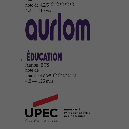
note de 4.2/5
4.2
—
71 avis
Aurlom BTS +
note de
note de 4.83/5
4.8
—
126 avis