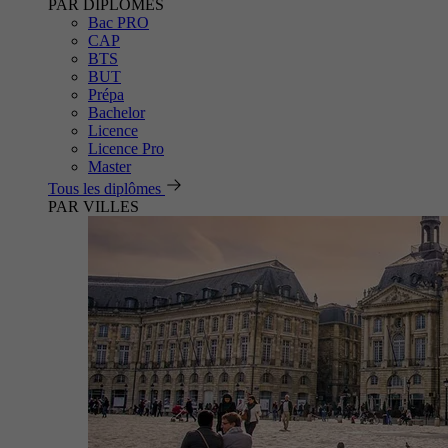
PAR DIPLÔMES
Bac PRO
CAP
BTS
BUT
Prépa
Bachelor
Licence
Licence Pro
Master
Tous les diplômes
PAR VILLES