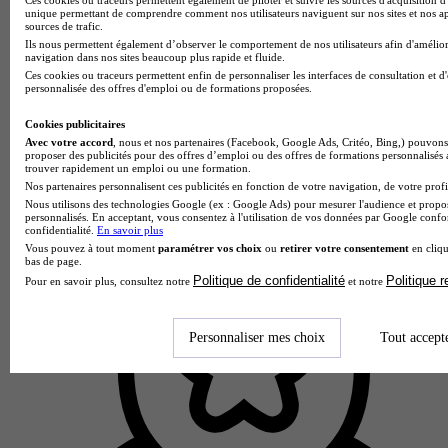
unique permettant de comprendre comment nos utilisateurs naviguent sur nos sites et nos ap
sources de trafic.
Ils nous permettent également d’observer le comportement de nos utilisateurs afin d'amélior
navigation dans nos sites beaucoup plus rapide et fluide.
Ces cookies ou traceurs permettent enfin de personnaliser les interfaces de consultation et d
personnalisée des offres d'emploi ou de formations proposées.
Cookies publicitaires
Avec votre accord
, nous et nos partenaires (Facebook, Google Ads, Critéo, Bing,) pouvons 
proposer des publicités pour des offres d’emploi ou des offres de formations personnalisés
trouver rapidement un emploi ou une formation.
Nos partenaires personnalisent ces publicités en fonction de votre navigation, de votre profil
Nous utilisons des technologies Google (ex : Google Ads) pour mesurer l'audience et propos
personnalisés. En acceptant, vous consentez à l'utilisation de vos données par Google conf
confidentialité.
En savoir plus
Vous pouvez à tout moment
paramétrer vos choix
ou
retirer votre consentement
en cliqu
bas de page.
Politique de confidentialité
Politique 
Pour en savoir plus, consultez notre
et notre
Personnaliser mes choix
Tout accept