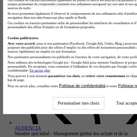
unique permettant de comprendre comment nos utilisateurs naviguent sur nos sites et nos ap
École partenaire
sources de trafic.
PPA BUSINESS SCHOOL - NANTES
Ils nous permettent également d’observer le comportement de nos utilisateurs afin d'amélior
Bachelor 3 - Achats et Supply Chain
navigation dans nos sites beaucoup plus rapide et fluide.
Ces cookies ou traceurs permettent enfin de personnaliser les interfaces de consultation et d
Nantes 44000
personnalisée des offres d'emploi ou de formations proposées.
Alternance
Le Bachelor Achats et Supply Chain forme des professionnels
Cookies publicitaires
à même de participer à l’optimisation de la politique de
Avec votre accord
, nous et nos partenaires (Facebook, Google Ads, Critéo, Bing,) pouvons 
gestion des approvisionnements d’une organisation. Au cours
proposer des publicités pour des offres d’emploi ou des offres de formations personnalisés
trouver rapidement un emploi ou une formation.
de son Ba…
Nos partenaires personnalisent ces publicités en fonction de votre navigation, de votre profil
Nous utilisons des technologies Google (ex : Google Ads) pour mesurer l'audience et propos
personnalisés. En acceptant, vous consentez à l'utilisation de vos données par Google conf
confidentialité.
En savoir plus
Vous pouvez à tout moment
paramétrer vos choix
ou
retirer votre consentement
en cliqu
bas de page.
Politique de confidentialité
Politique 
Pour en savoir plus, consultez notre
et notre
Personnaliser mes choix
Tout accept
AUDENCIA
Mastère spécialisé - Management global des achats et de la