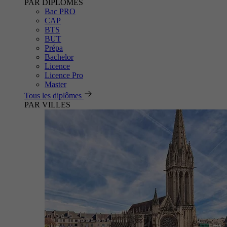
PAR DIPLÔMES
Bac PRO
CAP
BTS
BUT
Prépa
Bachelor
Licence
Licence Pro
Master
Tous les diplômes
PAR VILLES