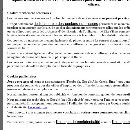
Diplomeo utilise des traceurs et d’autres données pour rendre la recherche d’éco
efficace.
Les intitulés de diplôme par alternance
Cookies strictement nécessaires
les plus recherchés
Ces traceurs sont nécessaires au bon fonctionnement de nos services et
ne peuvent pas être 
de l'ensemble des cookies ou traceurs
Il s'agit notamment
permettant de maintenir 
pendant sa navigation sur le site, de stocker des informations temporaires telles que les préf
BTS Esf en alternance
ou les offres vues, gérer les processus d'identification de l'utilisateur, vérifier s'il est conn
la sécurité du site web en détectant les tentatives d'accès frauduleux ou les violations de sécu
BTS Dietetique en alternance
Ces cookies ou traceurs permettent également de piloter et suivre les sources d'acquisition d'
BTS Mco en alternance
unique permettant de comprendre comment nos utilisateurs naviguent sur nos sites et nos ap
BTS Pi en alternance
sources de trafic.
BTS Sp3s en alternance
Ils nous permettent également d’observer le comportement de nos utilisateurs afin d'amélior
navigation dans nos sites beaucoup plus rapide et fluide.
Master CCA en alternance
Ces cookies ou traceurs permettent enfin de personnaliser les interfaces de consultation et d
BTS Ndrc en alternance
personnalisée des offres d'emploi ou de formations proposées.
BTS Sam en alternance
Cap Fleuriste en alternance
Cookies publicitaires
BTS Sio en alternance
Avec votre accord
, nous et nos partenaires (Facebook, Google Ads, Critéo, Bing,) pouvons 
MSc Marketing Digital en alternance
proposer des publicités pour des offres d’emploi ou des offres de formations personnalisés
BTS Gpme en alternance
trouver rapidement un emploi ou une formation.
Cap Electricien en alternance
Nos partenaires personnalisent ces publicités en fonction de votre navigation, de votre profil
BTS Gpn en alternance
Nous utilisons des technologies Google (ex : Google Ads) pour mesurer l'audience et propos
personnalisés. En acceptant, vous consentez à l'utilisation de vos données par Google conf
BTS Domotique en alternance
confidentialité.
En savoir plus
BAC Pro Agora en alternance
Vous pouvez à tout moment
paramétrer vos choix
ou
retirer votre consentement
en cliqu
BTS Sta en alternance
bas de page.
BTS Iris en alternance
Politique de confidentialité
Politique 
Pour en savoir plus, consultez notre
et notre
BTS Tpl en alternance