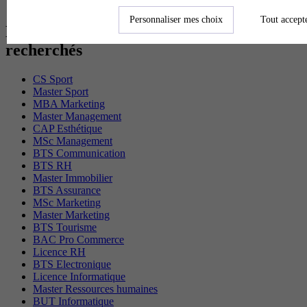
BTS Ati en alternance
Personnaliser mes choix
Tout accept
Les diplômes par filière les plus
recherchés
CS Sport
Master Sport
MBA Marketing
Master Management
CAP Esthétique
MSc Management
BTS Communication
BTS RH
Master Immobilier
BTS Assurance
MSc Marketing
Master Marketing
BTS Tourisme
BAC Pro Commerce
Licence RH
BTS Electronique
Licence Informatique
Master Ressources humaines
BUT Informatique